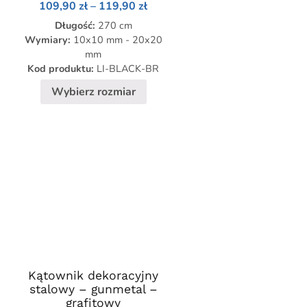
Zakres
109,90
zł
–
119,90
zł
Opcje
cen:
,90 zł
Długość:
można
270 cm
od
109,90 zł
Wymiary:
10x10 mm - 20x20
,90 zł
wybrać
do
mm
na
119,90 zł
Kod produktu:
LI-BLACK-BR
stronie
Wybierz rozmiar
produktu
Kątownik dekoracyjny
Ten
stalowy – gunmetal –
produkt
grafitowy