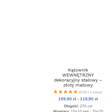
Kątownik
Ten
WEWNĘTRZNY
produkt
dekoracyjny stalowy –
ma
złoty matowy
wiele
(5.00 z 1 oceny)
wariantów.
Zakres
109,90
zł
–
119,90
zł
Opcje
cen:
Długość:
można
270 cm
od
109,90 
Wymiary:
10x10 mm - 20x20