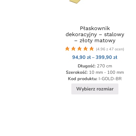
Płaskownik
Ten
dekoracyjny – stalowy
produkt
– złoty matowy
ma
(4.96 z 47 ocen)
wiele
Zakres
94,90
zł
–
399,90
zł
wariantów.
cen:
Opcje
Długość:
270 cm
od
94,90 zł
można
Szerokość:
10 mm - 100 mm
do
Kod produktu:
I-GOLD-BR
wybrać
399,90 
na
Wybierz rozmiar
stronie
produktu