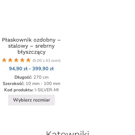
Płaskownik ozdobny –
Ten
stalowy – srebrny
produkt
błyszczący
ma
(5.00 z 43 ocen)
wiele
Zakres
94,90
zł
–
399,90
zł
wariantów.
cen:
Opcje
Długość:
270 cm
od
94,90 zł
można
Szerokość:
10 mm - 100 mm
do
Kod produktu:
I-SILVER-MI
wybrać
zł
399,90 zł
na
Wybierz rozmiar
stronie
produktu
Kątowniki