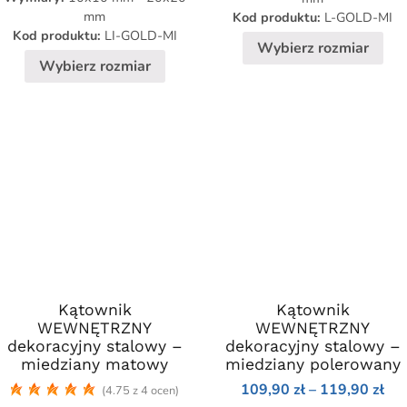
wybrać
wybrać
139
do
mm
Kod produktu:
L-GOLD-MI
na
na
zł
119,90 zł
Kod produktu:
LI-GOLD-MI
stronie
stronie
Wybierz rozmiar
Wybierz rozmiar
produktu
produktu
Kątownik
Ten
Kątownik
Ten
WEWNĘTRZNY
WEWNĘTRZNY
produkt
produkt
dekoracyjny stalowy –
dekoracyjny stalowy –
ma
ma
miedziany matowy
miedziany polerowany
wiele
wiele
Zak
109,90
zł
–
119,90
zł
(4.75 z 4 ocen)
wariantów.
wariantów.
cen