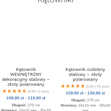
Kątownik
Ten
Kątownik ozdobny
Ten
WEWNĘTRZNY
stalowy – złoty
produkt
produkt
dekoracyjny stalowy –
polerowany
ma
ma
złoty polerowany
(5.00 z 53 ocen)
wiele
wiele
(5.00 z 2 ocen)
Zak
109,90
zł
–
139,90
zł
wariantów.
wariantów.
cen
Zakres
109,90
zł
–
119,90
zł
Opcje
Opcje
Długość:
270 cm
od
cen:
109
Długość:
można
270 cm
można
Wymiary:
10x10 mm - 30x30
od
do
zł
109,90 zł
Wymiary:
10x10 mm - 20x20
mm