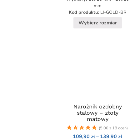
wybrać
do
mm
na
119,90 
Kod produktu:
LI-GOLD-BR
stronie
Wybierz rozmiar
produktu
Narożnik ozdobny
Ten
stalowy – złoty
produkt
matowy
ma
(5.00 z 18 ocen)
wiele
Zakres
109,90
zł
–
139,90
zł
wariantów.