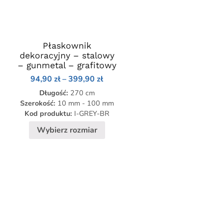
Płaskownik
Ten
dekoracyjny – stalowy
produkt
– gunmetal – grafitowy
ma
Zakres
94,90
zł
–
399,90
zł
wiele
cen:
res
Długość:
wariantów.
270 cm
od
94,90 zł
Szerokość:
10 mm - 100 mm
Opcje
do
Kod produktu:
I-GREY-BR
0 zł
można
399,90 zł
wybrać
Wybierz rozmiar
,90 zł
na
stronie
produktu