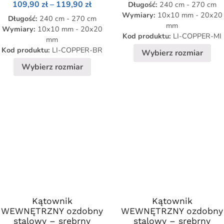
Zakres
109,90
zł
–
119,90
zł
Długość:
240 cm - 270 cm
od
Opcje
Opcje
cen:
109
Wymiary:
10x10 mm - 20x20
zł
Długość:
240 cm - 270 cm
można
można
od
do
mm
109,90 zł
Wymiary:
10x10 mm - 20x20
119
wybrać
wybrać
zł
do
Kod produktu:
LI-COPPER-MI
mm
na
na
119,90 zł
Kod produktu:
LI-COPPER-BR
Wybierz rozmiar
stronie
stronie
Wybierz rozmiar
produktu
produktu
Kątownik
Ten
Kątownik
Ten
WEWNĘTRZNY ozdobny
WEWNĘTRZNY ozdobny
produkt
produkt
stalowy – srebrny
stalowy – srebrny