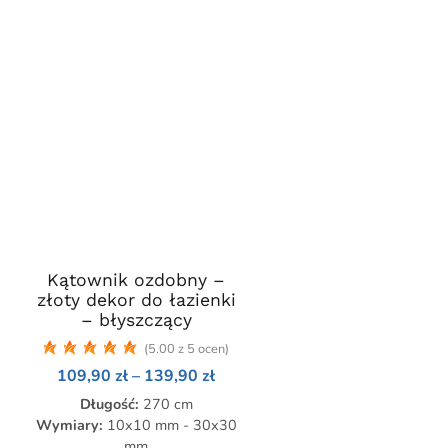
Kątownik ozdobny –
Ten
złoty dekor do łazienki
produkt
– błyszczący
ma
(5.00 z 5 ocen)
wiele
res
Zakres
109,90
zł
–
139,90
zł
wariantów.
:
cen:
Opcje
Długość:
270 cm
od
,90 zł
109,90 zł
można
Wymiary:
10x10 mm - 30x30
do
mm