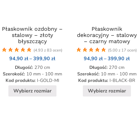
Płaskownik ozdobny –
Ten
Płaskownik
Ten
stalowy – złoty
dekoracyjny – stalowy
produkt
produkt
błyszczący
– czarny matowy
ma
ma
(4.93 z 83 ocen)
(5.00 z 17 ocen)
wiele
wiele
Zakres
Zak
94,90
zł
–
399,90
zł
94,90
zł
–
399,90
zł
wariantów.
wariantów.
cen:
cen:
Opcje
Opcje
Długość:
270 cm
Długość:
270 cm
od
od
94,90 zł
94,9
można
można
Szerokość:
10 mm - 100 mm
Szerokość:
10 mm - 100 mm
do
do
Kod produktu:
I-GOLD-MI
Kod produktu:
I-BLACK-BR
wybrać
wybrać
zł
399,90 zł
399
na
na
Wybierz rozmiar
Wybierz rozmiar
stronie
stronie
produktu
produktu