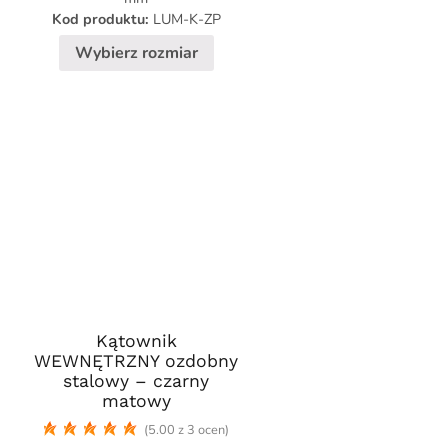
wybrać
,90 zł
139,90 zł
Kod produktu:
LUM-K-ZP
na
stronie
Wybierz rozmiar
produktu
Kątownik
Ten
WEWNĘTRZNY ozdobny
produkt
stalowy – czarny
ma
matowy
wiele
res
(5.00 z 3 ocen)
wariantów.
: