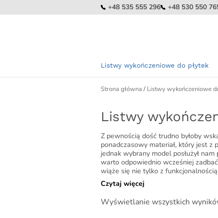
+48 535 555 296
+48 530 550 76
Listwy wykończeniowe do płytek
Strona główna
/
Listwy wykończeniowe d
KOL
Złote 
Listwy wykończen
Srebrn
Z pewnością dość trudno byłoby wska
Czarne
ponadczasowy materiał, który jest z
jednak wybrany model posłużył nam p
Grafit
(gunme
warto odpowiednio wcześniej zadbać 
wiąże się nie tylko z funkcjonalnością
Miedzi
Czytaj więcej
Białe 
Wyświetlanie wszystkich wynikó