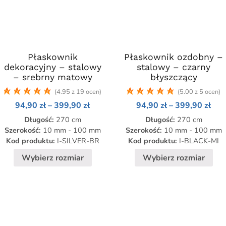
Płaskownik
Ten
Płaskownik ozdobny –
Ten
dekoracyjny – stalowy
stalowy – czarny
produkt
produkt
– srebrny matowy
błyszczący
ma
ma
(4.95 z 19 ocen)
(5.00 z 5 ocen)
wiele
wiele
Zakres
Zak
94,90
zł
–
399,90
zł
94,90
zł
–
399,90
zł
wariantów.
wariantów.
cen:
cen:
Opcje
Opcje
Długość:
270 cm
Długość:
270 cm
od
od
94,90 zł
94,9
można
można
Szerokość:
10 mm - 100 mm
Szerokość:
10 mm - 100 mm
do
do
Kod produktu:
I-SILVER-BR
Kod produktu:
I-BLACK-MI
wybrać
wybrać
zł
399,90 zł
399
na
na
Wybierz rozmiar
Wybierz rozmiar
stronie
stronie
produktu
produktu