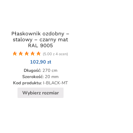
Płaskownik ozdobny –
Ten
stalowy – czarny mat
produkt
RAL 9005
ma
(5.00 z 4 ocen)
wiele
res
102,90
zł
wariantów.
Opcje
Długość:
270 cm
0 zł
można
Szerokość:
20 mm
Kod produktu:
I-BLACK-MT
wybrać
,90 zł
na
Wybierz rozmiar
stronie
produktu