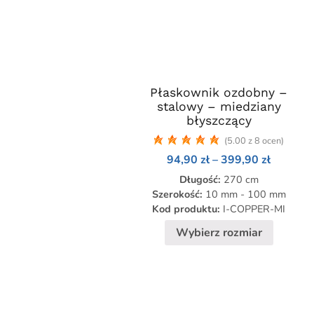
Płaskownik ozdobny –
Ten
stalowy – miedziany
produkt
błyszczący
ma
(5.00 z 8 ocen)
wiele
Zakres
94,90
zł
–
399,90
zł
wariantów.
cen:
Opcje
Długość:
270 cm
od
94,90 zł
można
Szerokość:
10 mm - 100 mm
do
Kod produktu:
I-COPPER-MI
wybrać
399,90 
na
Wybierz rozmiar
stronie
produktu