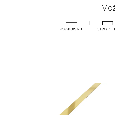
Moż
PŁASKOWNIKI
LISTWY "C" I