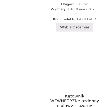
cen:
Opcje
Długość:
270 cm
od
109,90 
można
Wymiary:
10x10 mm - 30x30
do
mm
wybrać
139,90 
Kod produktu:
L-GOLD-BR
na
stronie
Wybierz rozmiar
produktu
Kątownik
Ten
WEWNĘTRZNY ozdobny
produkt
stalowy – czarny