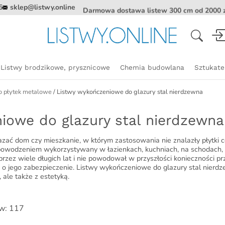
5
sklep@listwy.online
Darmowa dostawa listew 300 cm od 2000 z
Darmowa dostawa listew od 700 zł.
Wyszukiwarka
produktów
Listwy brodzikowe, prysznicowe
Chemia budowlana
Sztukate
Listwy spadkowe do odpływu
Panele 
o płytek metalowe
/ Listwy wykończeniowe do glazury stal nierdzewna
liniowego
OR
MATERIAŁ
RODZAJ L
F
Listwy 
Listwy do szyby prysznicowej
listwy
Stal barwiona – listwy
Listwy C oraz U
F
iowe do glazury stal nierdzewna
Listwy 
dekoracyjne
Listwy czołowe
e listwy
Płaskowniki oz
Listwy 
Listwy ze stali
zać dom czy mieszkanie, w którym zastosowania nie znalazły płytki c
nierdzewnej
 listwy
Listwy dekorac
Listwy 
 powodzeniem wykorzystywany w łazienkach, kuchniach, na schodach, 
samoprzylepne
rzez wiele długich lat i nie powodował w przyszłości konieczności 
Listwy aluminiowe
owe listwy
tal)
Listwy kwadrat
o jego zabezpieczenie. Listwy wykończeniowe do glazury stal nierdz
Listwy mosiężne
, ale także z estetyką.
ane listwy (kolor)
Listwy półokrąg
listwy
w: 117