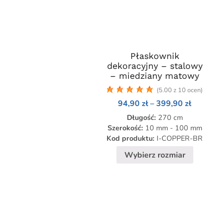
Płaskownik
Ten
dekoracyjny – stalowy
produkt
– miedziany matowy
ma
(5.00 z 10 ocen)
wiele
Zakres
94,90
zł
–
399,90
zł
wariantów.
cen:
Opcje
Długość:
270 cm
od
94,90 zł
można
Szerokość:
10 mm - 100 mm
do
Kod produktu:
I-COPPER-BR
wybrać
399,90 
na
Wybierz rozmiar
stronie
produktu