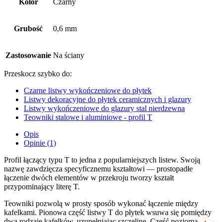
Kolor
Czarny
Grubość
0,6 mm
Zastosowanie
Na ściany
Przeskocz szybko do:
Czarne listwy wykończeniowe do płytek
Listwy dekoracyjne do płytek ceramicznych i glazury
Listwy wykończeniowe do glazury stal nierdzewna
Teowniki stalowe i aluminiowe - profil T
Opis
Opinie (1)
Profil łączący typu T to jedna z popularniejszych listew. Swoją
nazwę zawdzięcza specyficznemu kształtowi — prostopadłe
łączenie dwóch elementów w przekroju tworzy kształt
przypominający literę T.
Teowniki pozwolą w prosty sposób wykonać łączenie między
kafelkami. Pionowa część listwy T do płytek wsuwa się pomiędzy
dwa rodzaje kafelków, uzupełniając szczelinę. Część pozioma