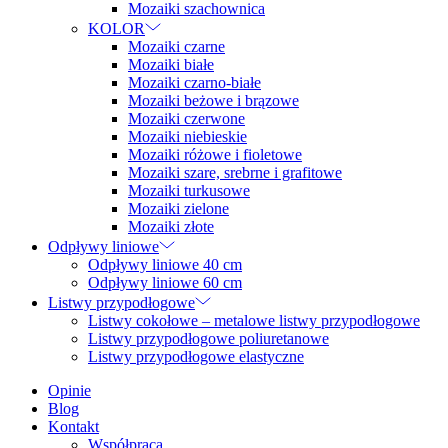
Mozaiki szachownica
KOLOR
Mozaiki czarne
Mozaiki białe
Mozaiki czarno-białe
Mozaiki beżowe i brązowe
Mozaiki czerwone
Mozaiki niebieskie
Mozaiki różowe i fioletowe
Mozaiki szare, srebrne i grafitowe
Mozaiki turkusowe
Mozaiki zielone
Mozaiki złote
Odpływy liniowe
Odpływy liniowe 40 cm
Odpływy liniowe 60 cm
Listwy przypodłogowe
Listwy cokołowe – metalowe listwy przypodłogowe
Listwy przypodłogowe poliuretanowe
Listwy przypodłogowe elastyczne
Opinie
Blog
Kontakt
Współpraca