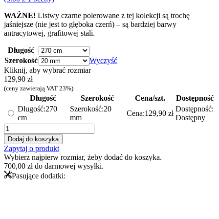
WAŻNE!
Listwy czarne polerowane z tej kolekcji są trochę
jaśniejsze (nie jest to głęboka czerń) – są bardziej barwy
antracytowej, grafitowej stali.
Długość
Szerokość
Wyczyść
Kliknij, aby wybrać rozmiar
129,90
zł
(ceny zawierają VAT 23%)
Długość
Szerokość
Cena/szt.
Dostępność
Długość:
270
Szerokość:
20
Dostępność:
Cena:
129,90
zł
cm
mm
Dostępny
ilość
Profil
Dodaj do koszyka
T
Zapytaj o produkt
-
Wybierz najpierw rozmiar, żeby dodać do koszyka.
teownik
700,00
zł
do darmowej wysyłki.
dekoracyjny
Pasujące dodatki:
stalowy
–
czarny
polerowany