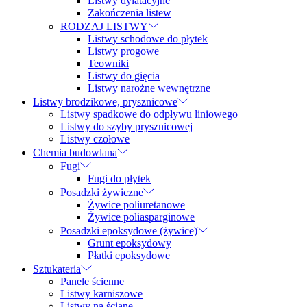
Listwy dylatacyjne
Zakończenia listew
RODZAJ LISTWY
Listwy schodowe do płytek
Listwy progowe
Teowniki
Listwy do gięcia
Listwy narożne wewnętrzne
Listwy brodzikowe, prysznicowe
Listwy spadkowe do odpływu liniowego
Listwy do szyby prysznicowej
Listwy czołowe
Chemia budowlana
Fugi
Fugi do płytek
Posadzki żywiczne
Żywice poliuretanowe
Żywice poliasparginowe
Posadzki epoksydowe (żywice)
Grunt epoksydowy
Płatki epoksydowe
Sztukateria
Panele ścienne
Listwy karniszowe
Listwy na ścianę