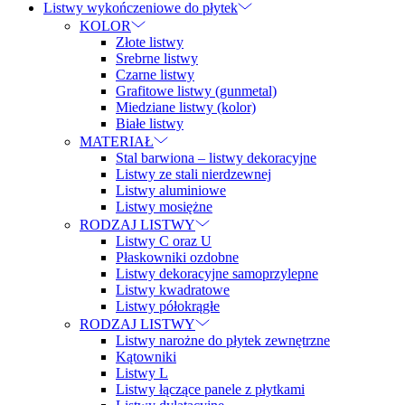
Listwy wykończeniowe do płytek
KOLOR
Złote listwy
Srebrne listwy
Czarne listwy
Grafitowe listwy (gunmetal)
Miedziane listwy (kolor)
Białe listwy
MATERIAŁ
Stal barwiona – listwy dekoracyjne
Listwy ze stali nierdzewnej
Listwy aluminiowe
Listwy mosiężne
RODZAJ LISTWY
Listwy C oraz U
Płaskowniki ozdobne
Listwy dekoracyjne samoprzylepne
Listwy kwadratowe
Listwy półokrągłe
RODZAJ LISTWY
Listwy narożne do płytek zewnętrzne
Kątowniki
Listwy L
Listwy łączące panele z płytkami