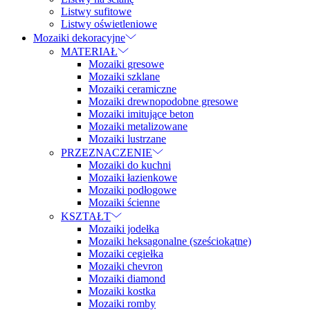
Listwy sufitowe
Listwy oświetleniowe
Mozaiki dekoracyjne
MATERIAŁ
Mozaiki gresowe
Mozaiki szklane
Mozaiki ceramiczne
Mozaiki drewnopodobne gresowe
Mozaiki imitujące beton
Mozaiki metalizowane
Mozaiki lustrzane
PRZEZNACZENIE
Mozaiki do kuchni
Mozaiki łazienkowe
Mozaiki podłogowe
Mozaiki ścienne
KSZTAŁT
Mozaiki jodełka
Mozaiki heksagonalne (sześciokątne)
Mozaiki cegiełka
Mozaiki chevron
Mozaiki diamond
Mozaiki kostka
Mozaiki romby