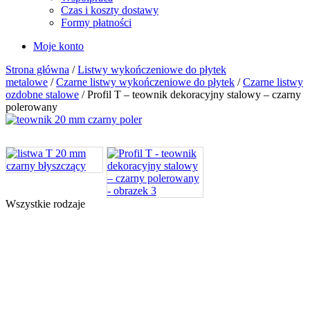
Czas i koszty dostawy
Formy płatności
Moje konto
Strona główna
/
Listwy wykończeniowe do płytek
metalowe
/
Czarne listwy wykończeniowe do płytek
/
Czarne listwy
ozdobne stalowe
/ Profil T – teownik dekoracyjny stalowy – czarny
polerowany
Wszystkie rodzaje