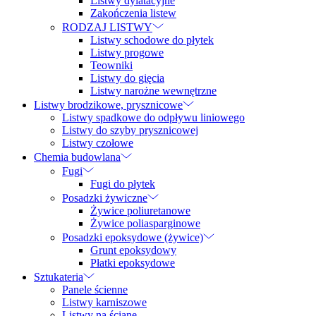
Listwy dylatacyjne
Zakończenia listew
RODZAJ LISTWY
Listwy schodowe do płytek
Listwy progowe
Teowniki
Listwy do gięcia
Listwy narożne wewnętrzne
Listwy brodzikowe, prysznicowe
Listwy spadkowe do odpływu liniowego
Listwy do szyby prysznicowej
Listwy czołowe
Chemia budowlana
Fugi
Fugi do płytek
Posadzki żywiczne
Żywice poliuretanowe
Żywice poliasparginowe
Posadzki epoksydowe (żywice)
Grunt epoksydowy
Płatki epoksydowe
Sztukateria
Panele ścienne
Listwy karniszowe
Listwy na ścianę