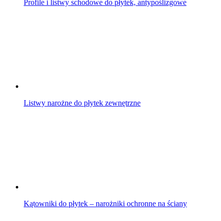
Profile i listwy schodowe do płytek, antypoślizgowe
Listwy narożne do płytek zewnętrzne
Kątowniki do płytek – narożniki ochronne na ściany