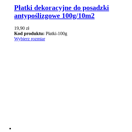
Płatki dekoracyjne do posadzki
antypoślizgowe 100g/10m2
19,90
zł
Kod produktu:
Płatki-100g
Ten
Wybierz rozmiar
produkt
ma
wiele
wariantów.
Opcje
można
wybrać
na
stronie
produktu