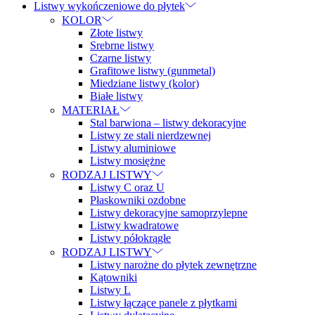
Listwy wykończeniowe do płytek
KOLOR
Złote listwy
Srebrne listwy
Czarne listwy
Grafitowe listwy (gunmetal)
Miedziane listwy (kolor)
Białe listwy
MATERIAŁ
Stal barwiona – listwy dekoracyjne
Listwy ze stali nierdzewnej
Listwy aluminiowe
Listwy mosiężne
RODZAJ LISTWY
Listwy C oraz U
Płaskowniki ozdobne
Listwy dekoracyjne samoprzylepne
Listwy kwadratowe
Listwy półokrągłe
RODZAJ LISTWY
Listwy narożne do płytek zewnętrzne
Kątowniki
Listwy L
Listwy łączące panele z płytkami