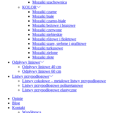
Mozaiki szachownica
KOLOR
Mozaiki czarne
Mozaiki białe
Mozaiki czarno-białe
Mozaiki beżowe i brązowe
Mozaiki czerwone
Mozaiki niebieskie
Mozaiki różowe i fioletowe
Mozaiki szare, srebrne i grafitowe
Mozaiki turkusowe
Mozaiki zielone
Mozaiki złote
Odpływy liniowe
Odpływy liniowe 40 cm
Odpływy liniowe 60 cm
Listwy przypodłogowe
Listwy cokołowe – metalowe listwy przypodłogowe
Listwy przypodłogowe poliuretanowe
Listwy przypodłogowe elastyczne
Opinie
Blog
Kontakt
Współpraca