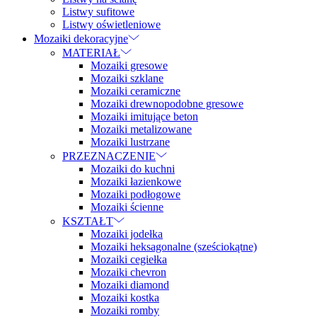
Listwy sufitowe
Listwy oświetleniowe
Mozaiki dekoracyjne
MATERIAŁ
Mozaiki gresowe
Mozaiki szklane
Mozaiki ceramiczne
Mozaiki drewnopodobne gresowe
Mozaiki imitujące beton
Mozaiki metalizowane
Mozaiki lustrzane
PRZEZNACZENIE
Mozaiki do kuchni
Mozaiki łazienkowe
Mozaiki podłogowe
Mozaiki ścienne
KSZTAŁT
Mozaiki jodełka
Mozaiki heksagonalne (sześciokątne)
Mozaiki cegiełka
Mozaiki chevron
Mozaiki diamond
Mozaiki kostka
Mozaiki romby