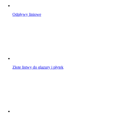
Odpływy liniowe
Złote listwy do glazury i płytek