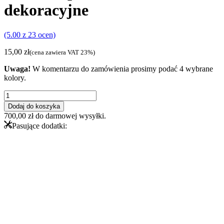
dekoracyjne
(5.00 z 23 ocen)
15,00
zł
(cena zawiera VAT 23%)
Uwaga!
W komentarzu do zamówienia prosimy podać 4 wybrane
kolory.
ilość
Próbki
Dodaj do koszyka
-
700,00
zł
do darmowej wysyłki.
płaskowniki
Pasujące dodatki:
dekoracyjne