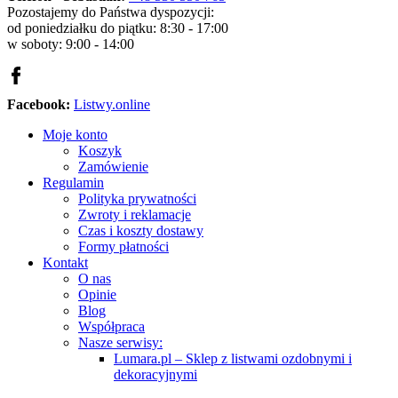
Pozostajemy do Państwa dyspozycji:
od poniedziałku do piątku: 8:30 - 17:00
w soboty: 9:00 - 14:00
Facebook:
Listwy.online
Moje konto
Koszyk
Zamówienie
Regulamin
Polityka prywatności
Zwroty i reklamacje
Czas i koszty dostawy
Formy płatności
Kontakt
O nas
Opinie
Blog
Współpraca
Nasze serwisy:
Lumara.pl – Sklep z listwami ozdobnymi i
dekoracyjnymi