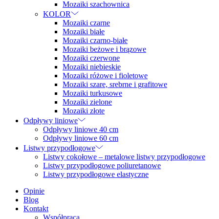
Mozaiki szachownica
KOLOR
Mozaiki czarne
Mozaiki białe
Mozaiki czarno-białe
Mozaiki beżowe i brązowe
Mozaiki czerwone
Mozaiki niebieskie
Mozaiki różowe i fioletowe
Mozaiki szare, srebrne i grafitowe
Mozaiki turkusowe
Mozaiki zielone
Mozaiki złote
Odpływy liniowe
Odpływy liniowe 40 cm
Odpływy liniowe 60 cm
Listwy przypodłogowe
Listwy cokołowe – metalowe listwy przypodłogowe
Listwy przypodłogowe poliuretanowe
Listwy przypodłogowe elastyczne
Opinie
Blog
Kontakt
Współpraca