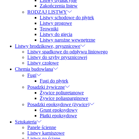
Listwy dylatacyjne
Zakończenia listew
RODZAJ LISTWY
Listwy schodowe do płytek
Listwy progowe
Teowniki
Listwy do gięcia
Listwy narożne wewnętrzne
Listwy brodzikowe, prysznicowe
Listwy spadkowe do odpływu liniowego
Listwy do szyby prysznicowej
Listwy czołowe
Chemia budowlana
Fugi
Fugi do płytek
Posadzki żywiczne
Żywice poliuretanowe
Żywice poliasparginowe
Posadzki epoksydowe (żywice)
Grunt epoksydowy
Płatki epoksydowe
Sztukateria
Panele ścienne
Listwy karniszowe
Listwy na ścianę