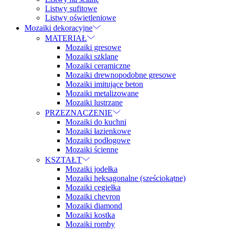
Listwy sufitowe
Listwy oświetleniowe
Mozaiki dekoracyjne
MATERIAŁ
Mozaiki gresowe
Mozaiki szklane
Mozaiki ceramiczne
Mozaiki drewnopodobne gresowe
Mozaiki imitujące beton
Mozaiki metalizowane
Mozaiki lustrzane
PRZEZNACZENIE
Mozaiki do kuchni
Mozaiki łazienkowe
Mozaiki podłogowe
Mozaiki ścienne
KSZTAŁT
Mozaiki jodełka
Mozaiki heksagonalne (sześciokątne)
Mozaiki cegiełka
Mozaiki chevron
Mozaiki diamond
Mozaiki kostka
Mozaiki romby