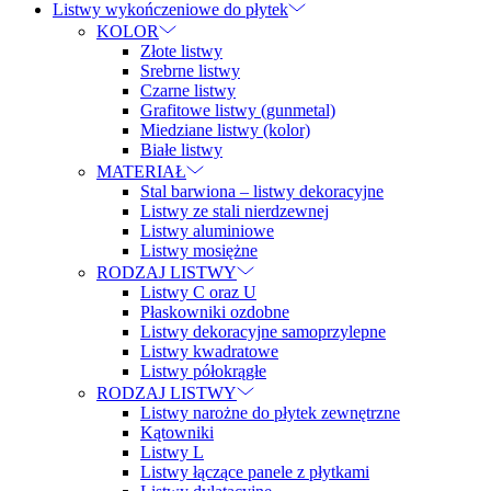
Listwy wykończeniowe do płytek
KOLOR
Złote listwy
Srebrne listwy
Czarne listwy
Grafitowe listwy (gunmetal)
Miedziane listwy (kolor)
Białe listwy
MATERIAŁ
Stal barwiona – listwy dekoracyjne
Listwy ze stali nierdzewnej
Listwy aluminiowe
Listwy mosiężne
RODZAJ LISTWY
Listwy C oraz U
Płaskowniki ozdobne
Listwy dekoracyjne samoprzylepne
Listwy kwadratowe
Listwy półokrągłe
RODZAJ LISTWY
Listwy narożne do płytek zewnętrzne
Kątowniki
Listwy L
Listwy łączące panele z płytkami