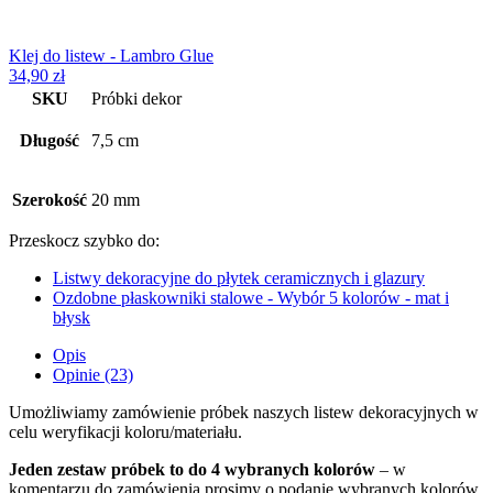
Klej do listew - Lambro Glue
34,90
zł
SKU
Próbki dekor
Długość
7,5 cm
Szerokość
20 mm
Przeskocz szybko do:
Listwy dekoracyjne do płytek ceramicznych i glazury
Ozdobne płaskowniki stalowe - Wybór 5 kolorów - mat i
błysk
Opis
Opinie (23)
Umożliwiamy zamówienie próbek naszych listew dekoracyjnych w
celu weryfikacji koloru/materiału.
Jeden zestaw próbek to do 4 wybranych kolorów
– w
komentarzu do zamówienia prosimy o podanie wybranych kolorów.