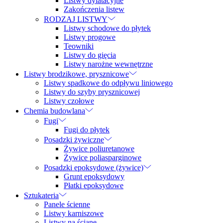
Listwy dylatacyjne
Zakończenia listew
RODZAJ LISTWY
Listwy schodowe do płytek
Listwy progowe
Teowniki
Listwy do gięcia
Listwy narożne wewnętrzne
Listwy brodzikowe, prysznicowe
Listwy spadkowe do odpływu liniowego
Listwy do szyby prysznicowej
Listwy czołowe
Chemia budowlana
Fugi
Fugi do płytek
Posadzki żywiczne
Żywice poliuretanowe
Żywice poliasparginowe
Posadzki epoksydowe (żywice)
Grunt epoksydowy
Płatki epoksydowe
Sztukateria
Panele ścienne
Listwy karniszowe
Listwy na ścianę