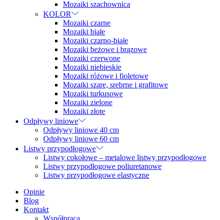
Mozaiki szachownica
KOLOR
Mozaiki czarne
Mozaiki białe
Mozaiki czarno-białe
Mozaiki beżowe i brązowe
Mozaiki czerwone
Mozaiki niebieskie
Mozaiki różowe i fioletowe
Mozaiki szare, srebrne i grafitowe
Mozaiki turkusowe
Mozaiki zielone
Mozaiki złote
Odpływy liniowe
Odpływy liniowe 40 cm
Odpływy liniowe 60 cm
Listwy przypodłogowe
Listwy cokołowe – metalowe listwy przypodłogowe
Listwy przypodłogowe poliuretanowe
Listwy przypodłogowe elastyczne
Opinie
Blog
Kontakt
Współpraca