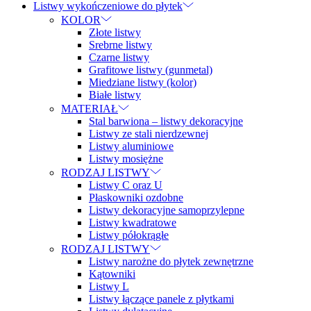
Listwy wykończeniowe do płytek
KOLOR
Złote listwy
Srebrne listwy
Czarne listwy
Grafitowe listwy (gunmetal)
Miedziane listwy (kolor)
Białe listwy
MATERIAŁ
Stal barwiona – listwy dekoracyjne
Listwy ze stali nierdzewnej
Listwy aluminiowe
Listwy mosiężne
RODZAJ LISTWY
Listwy C oraz U
Płaskowniki ozdobne
Listwy dekoracyjne samoprzylepne
Listwy kwadratowe
Listwy półokrągłe
RODZAJ LISTWY
Listwy narożne do płytek zewnętrzne
Kątowniki
Listwy L
Listwy łączące panele z płytkami