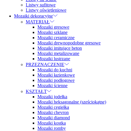
Listwy sufitowe
Listwy oświetleniowe
Mozaiki dekoracyjne
MATERIAŁ
Mozaiki gresowe
Mozaiki szklane
Mozaiki ceramiczne
Mozaiki drewnopodobne gresowe
Mozaiki imitujące beton
Mozaiki metalizowane
Mozaiki lustrzane
PRZEZNACZENIE
Mozaiki do kuchni
Mozaiki łazienkowe
Mozaiki podłogowe
Mozaiki ścienne
KSZTAŁT
Mozaiki jodełka
Mozaiki heksagonalne (sześciokątne)
Mozaiki cegiełka
Mozaiki chevron
Mozaiki diamond
Mozaiki kostka
Mozaiki romby