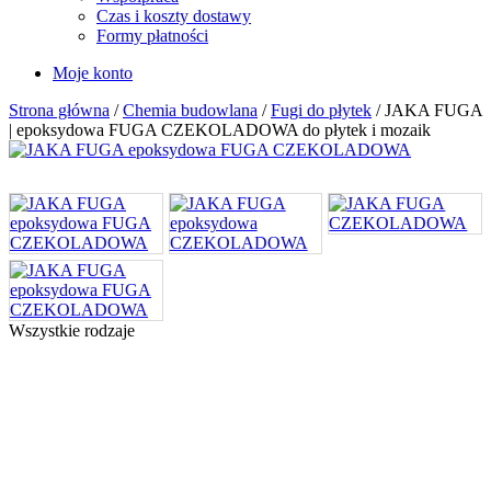
Czas i koszty dostawy
Formy płatności
Moje konto
Strona główna
/
Chemia budowlana
/
Fugi do płytek
/ JAKA FUGA
| epoksydowa FUGA CZEKOLADOWA do płytek i mozaik
Wszystkie rodzaje