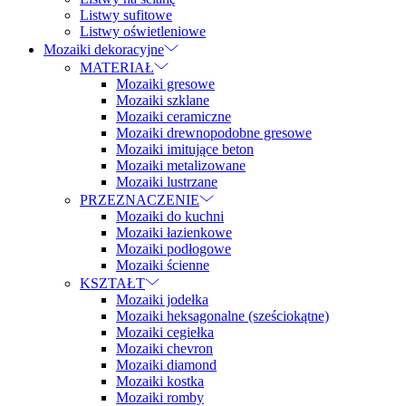
Listwy sufitowe
Listwy oświetleniowe
Mozaiki dekoracyjne
MATERIAŁ
Mozaiki gresowe
Mozaiki szklane
Mozaiki ceramiczne
Mozaiki drewnopodobne gresowe
Mozaiki imitujące beton
Mozaiki metalizowane
Mozaiki lustrzane
PRZEZNACZENIE
Mozaiki do kuchni
Mozaiki łazienkowe
Mozaiki podłogowe
Mozaiki ścienne
KSZTAŁT
Mozaiki jodełka
Mozaiki heksagonalne (sześciokątne)
Mozaiki cegiełka
Mozaiki chevron
Mozaiki diamond
Mozaiki kostka
Mozaiki romby