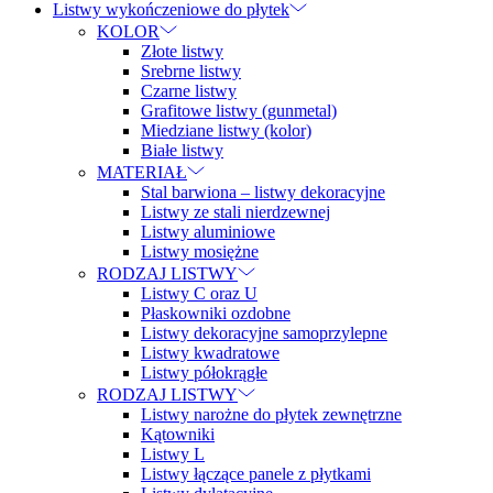
Listwy wykończeniowe do płytek
KOLOR
Złote listwy
Srebrne listwy
Czarne listwy
Grafitowe listwy (gunmetal)
Miedziane listwy (kolor)
Białe listwy
MATERIAŁ
Stal barwiona – listwy dekoracyjne
Listwy ze stali nierdzewnej
Listwy aluminiowe
Listwy mosiężne
RODZAJ LISTWY
Listwy C oraz U
Płaskowniki ozdobne
Listwy dekoracyjne samoprzylepne
Listwy kwadratowe
Listwy półokrągłe
RODZAJ LISTWY
Listwy narożne do płytek zewnętrzne
Kątowniki
Listwy L
Listwy łączące panele z płytkami