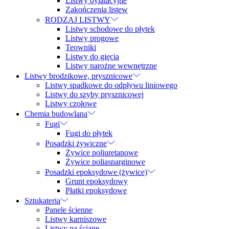
Listwy dylatacyjne
Zakończenia listew
RODZAJ LISTWY
Listwy schodowe do płytek
Listwy progowe
Teowniki
Listwy do gięcia
Listwy narożne wewnętrzne
Listwy brodzikowe, prysznicowe
Listwy spadkowe do odpływu liniowego
Listwy do szyby prysznicowej
Listwy czołowe
Chemia budowlana
Fugi
Fugi do płytek
Posadzki żywiczne
Żywice poliuretanowe
Żywice poliasparginowe
Posadzki epoksydowe (żywice)
Grunt epoksydowy
Płatki epoksydowe
Sztukateria
Panele ścienne
Listwy karniszowe
Listwy na ścianę