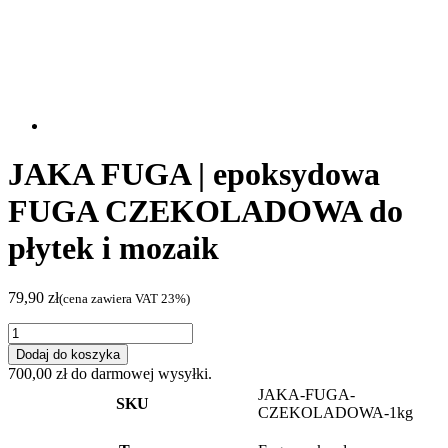
JAKA FUGA | epoksydowa
FUGA CZEKOLADOWA do
płytek i mozaik
79,90
zł
(cena zawiera VAT 23%)
ilość
JAKA
Dodaj do koszyka
FUGA
700,00
zł
do darmowej wysyłki.
|
JAKA-FUGA-
epoksydowa
SKU
CZEKOLADOWA-1kg
FUGA
CZEKOLADOWA