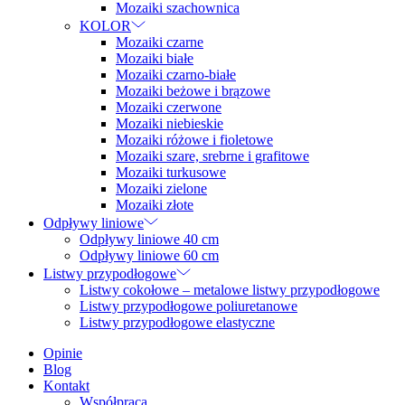
Mozaiki szachownica
KOLOR
Mozaiki czarne
Mozaiki białe
Mozaiki czarno-białe
Mozaiki beżowe i brązowe
Mozaiki czerwone
Mozaiki niebieskie
Mozaiki różowe i fioletowe
Mozaiki szare, srebrne i grafitowe
Mozaiki turkusowe
Mozaiki zielone
Mozaiki złote
Odpływy liniowe
Odpływy liniowe 40 cm
Odpływy liniowe 60 cm
Listwy przypodłogowe
Listwy cokołowe – metalowe listwy przypodłogowe
Listwy przypodłogowe poliuretanowe
Listwy przypodłogowe elastyczne
Opinie
Blog
Kontakt
Współpraca