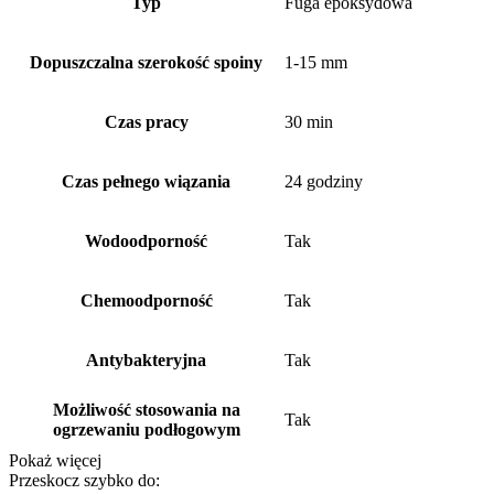
Typ
Fuga epoksydowa
do
płytek
i
Dopuszczalna szerokość spoiny
1-15 mm
mozaik
Czas pracy
30 min
Czas pełnego wiązania
24 godziny
Wodoodporność
Tak
Chemoodporność
Tak
Antybakteryjna
Tak
Możliwość stosowania na
Tak
ogrzewaniu podłogowym
Pokaż więcej
Przeskocz szybko do: