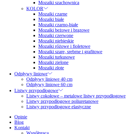
Mozaiki szachownica
KOLOR
Mozaiki czarne
Mozaiki białe
Mozaiki czarno-białe
Mozaiki beżowe i brązowe
Mozaiki czerwone
Mozaiki niebieskie
Mozaiki różowe i fioletowe
Mozaiki szare, srebrne i grafitowe
Mozaiki turkusowe
Mozaiki zielone
Mozaiki złote
Odpływy liniowe
Odpływy liniowe 40 cm
Odpływy liniowe 60 cm
Listwy przypodłogowe
Listwy cokołowe – metalowe listwy przypodłogowe
Listwy przypodłogowe poliuretanowe
Listwy przypodłogowe elastyczne
Opinie
Blog
Kontakt
Współpraca