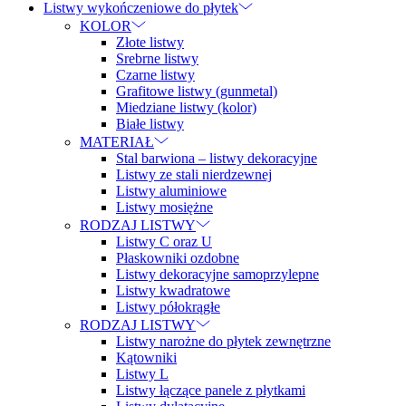
Listwy wykończeniowe do płytek
KOLOR
Złote listwy
Srebrne listwy
Czarne listwy
Grafitowe listwy (gunmetal)
Miedziane listwy (kolor)
Białe listwy
MATERIAŁ
Stal barwiona – listwy dekoracyjne
Listwy ze stali nierdzewnej
Listwy aluminiowe
Listwy mosiężne
RODZAJ LISTWY
Listwy C oraz U
Płaskowniki ozdobne
Listwy dekoracyjne samoprzylepne
Listwy kwadratowe
Listwy półokrągłe
RODZAJ LISTWY
Listwy narożne do płytek zewnętrzne
Kątowniki
Listwy L
Listwy łączące panele z płytkami