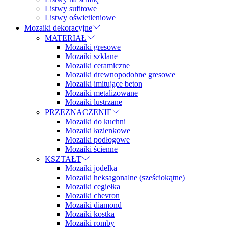
Listwy sufitowe
Listwy oświetleniowe
Mozaiki dekoracyjne
MATERIAŁ
Mozaiki gresowe
Mozaiki szklane
Mozaiki ceramiczne
Mozaiki drewnopodobne gresowe
Mozaiki imitujące beton
Mozaiki metalizowane
Mozaiki lustrzane
PRZEZNACZENIE
Mozaiki do kuchni
Mozaiki łazienkowe
Mozaiki podłogowe
Mozaiki ścienne
KSZTAŁT
Mozaiki jodełka
Mozaiki heksagonalne (sześciokątne)
Mozaiki cegiełka
Mozaiki chevron
Mozaiki diamond
Mozaiki kostka
Mozaiki romby