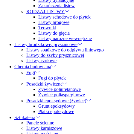
Listwy dylatacyjne
Zakończenia listew
RODZAJ LISTWY
Listwy schodowe do płytek
Listwy progowe
Teowniki
Listwy do gięcia
Listwy narożne wewnętrzne
Listwy brodzikowe, prysznicowe
Listwy spadkowe do odpływu liniowego
Listwy do szyby prysznicowej
Listwy czołowe
Chemia budowlana
Fugi
Fugi do płytek
Posadzki żywiczne
Żywice poliuretanowe
Żywice poliasparginowe
Posadzki epoksydowe (żywice)
Grunt epoksydowy
Płatki epoksydowe
Sztukateria
Panele ścienne
Listwy karniszowe
Listwy na ścianę