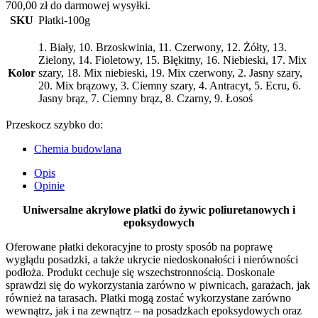
posadzki
700,00
zł
do darmowej wysyłki.
antypoślizgowe
SKU
Płatki-100g
100g/10m2
1. Biały, 10. Brzoskwinia, 11. Czerwony, 12. Żółty, 13.
Zielony, 14. Fioletowy, 15. Błękitny, 16. Niebieski, 17. Mix
Kolor
szary, 18. Mix niebieski, 19. Mix czerwony, 2. Jasny szary,
20. Mix brązowy, 3. Ciemny szary, 4. Antracyt, 5. Ecru, 6.
Jasny brąz, 7. Ciemny brąz, 8. Czarny, 9. Łosoś
Przeskocz szybko do:
Chemia budowlana
Opis
Opinie
Uniwersalne akrylowe płatki do żywic poliuretanowych i
epoksydowych
Oferowane płatki dekoracyjne to prosty sposób na poprawę
wyglądu posadzki, a także ukrycie niedoskonałości i nierówności
podłoża. Produkt cechuje się wszechstronnością. Doskonale
sprawdzi się do wykorzystania zarówno w piwnicach, garażach, jak
również na tarasach. Płatki mogą zostać wykorzystane zarówno
wewnątrz, jak i na zewnątrz – na posadzkach epoksydowych oraz