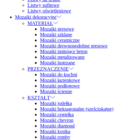
Listwy sufitowe
Listwy oświetleniowe
Mozaiki dekoracyjne
MATERIAŁ
Mozaiki gresowe
Mozaiki szklane
Mozaiki ceramiczne
Mozaiki drewnopodobne gresowe
Mozaiki imitujące beton
Mozaiki metalizowane
Mozaiki lustrzane
PRZEZNACZENIE
Mozaiki do kuchni
Mozaiki łazienkowe
Mozaiki podłogowe
Mozaiki ścienne
KSZTAŁT
Mozaiki jodełka
Mozaiki heksagonalne (sześciokątne)
Mozaiki cegiełka
Mozaiki chevron
Mozaiki diamond
Mozaiki kostka
Mozaiki romby