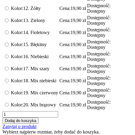
Dostępność:
Kolor:
12. Żółty
Cena:
19,90
zł
Dostępny
Dostępność:
Kolor:
13. Zielony
Cena:
19,90
zł
Dostępny
Dostępność:
Kolor:
14. Fioletowy
Cena:
19,90
zł
Dostępny
Dostępność:
Kolor:
15. Błękitny
Cena:
19,90
zł
Dostępny
Dostępność:
Kolor:
16. Niebieski
Cena:
19,90
zł
Dostępny
Dostępność:
Kolor:
17. Mix szary
Cena:
19,90
zł
Dostępny
Dostępność:
Kolor:
18. Mix niebieski
Cena:
19,90
zł
Dostępny
Dostępność:
Kolor:
19. Mix czerwony
Cena:
19,90
zł
Dostępny
Dostępność:
Kolor:
20. Mix brązowy
Cena:
19,90
zł
Dostępny
ilość
Płatki
Dodaj do koszyka
dekoracyjne
Zapytaj o produkt
do
Wybierz najpierw rozmiar, żeby dodać do koszyka.