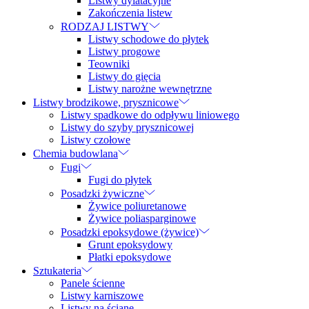
Listwy dylatacyjne
Zakończenia listew
RODZAJ LISTWY
Listwy schodowe do płytek
Listwy progowe
Teowniki
Listwy do gięcia
Listwy narożne wewnętrzne
Listwy brodzikowe, prysznicowe
Listwy spadkowe do odpływu liniowego
Listwy do szyby prysznicowej
Listwy czołowe
Chemia budowlana
Fugi
Fugi do płytek
Posadzki żywiczne
Żywice poliuretanowe
Żywice poliasparginowe
Posadzki epoksydowe (żywice)
Grunt epoksydowy
Płatki epoksydowe
Sztukateria
Panele ścienne
Listwy karniszowe
Listwy na ścianę