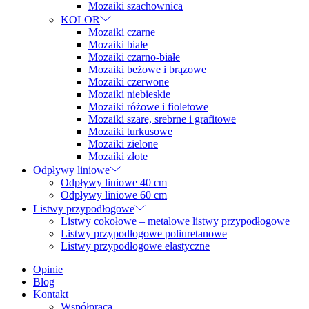
Mozaiki szachownica
KOLOR
Mozaiki czarne
Mozaiki białe
Mozaiki czarno-białe
Mozaiki beżowe i brązowe
Mozaiki czerwone
Mozaiki niebieskie
Mozaiki różowe i fioletowe
Mozaiki szare, srebrne i grafitowe
Mozaiki turkusowe
Mozaiki zielone
Mozaiki złote
Odpływy liniowe
Odpływy liniowe 40 cm
Odpływy liniowe 60 cm
Listwy przypodłogowe
Listwy cokołowe – metalowe listwy przypodłogowe
Listwy przypodłogowe poliuretanowe
Listwy przypodłogowe elastyczne
Opinie
Blog
Kontakt
Współpraca