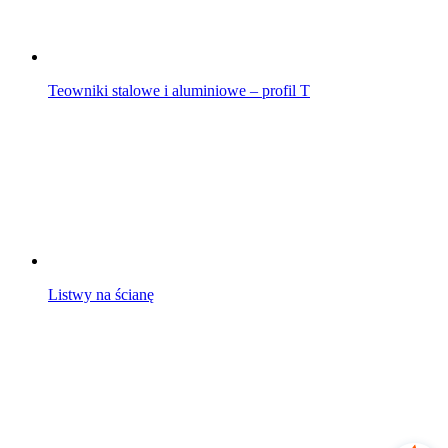
Teowniki stalowe i aluminiowe – profil T
Listwy na ścianę