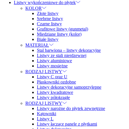
Listwy wykończeniowe do płytek
KOLOR
Złote listwy
Srebrne listwy
Czarne listwy
Grafitowe listwy (gunmetal)
Miedziane listwy (kolor)
Białe listwy
MATERIAŁ
Stal barwiona – listwy dekoracyjne
Listwy ze stali nierdzewnej
Listwy aluminiowe
Listwy mosiężne
RODZAJ LISTWY
Listwy C oraz U
Płaskowniki ozdobne
Listwy dekoracyjne samoprzylepne
Listwy kwadratowe
Listwy półokrągłe
RODZAJ LISTWY
Listwy narożne do płytek zewnętrzne
Kątowniki
Listwy L
Listwy łączące panele z płytkami