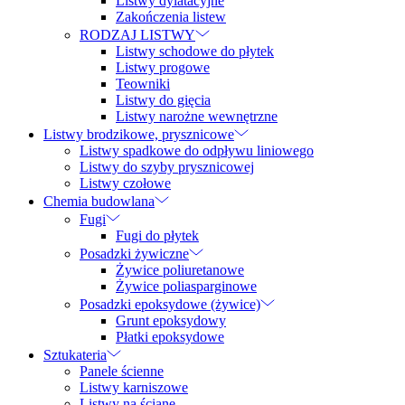
Listwy dylatacyjne
Zakończenia listew
RODZAJ LISTWY
Listwy schodowe do płytek
Listwy progowe
Teowniki
Listwy do gięcia
Listwy narożne wewnętrzne
Listwy brodzikowe, prysznicowe
Listwy spadkowe do odpływu liniowego
Listwy do szyby prysznicowej
Listwy czołowe
Chemia budowlana
Fugi
Fugi do płytek
Posadzki żywiczne
Żywice poliuretanowe
Żywice poliasparginowe
Posadzki epoksydowe (żywice)
Grunt epoksydowy
Płatki epoksydowe
Sztukateria
Panele ścienne
Listwy karniszowe
Listwy na ścianę