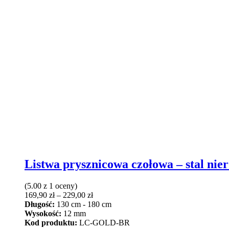
Listwa prysznicowa czołowa – stal nie
(5.00 z 1 oceny)
Zakres
169,90
zł
–
229,00
zł
cen:
Długość:
130 cm - 180 cm
od
Wysokość:
12 mm
169,90 zł
Kod produktu:
LC-GOLD-BR