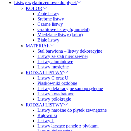
Listwy wykończeniowe do płytek
KOLOR
Złote listwy
Srebrne listwy
Czarne listwy
Grafitowe listwy (gunmetal)
Miedziane listwy (kolor)
Białe listwy
MATERIAŁ
Stal barwiona – listwy dekoracyjne
Listwy ze stali nierdzewnej
Listwy aluminiowe
Listwy mosiężne
RODZAJ LISTWY
Listwy C oraz U
Płaskowniki ozdobne
Listwy dekoracyjne samoprzylepne
Listwy kwadratowe
Listwy półokrągłe
RODZAJ LISTWY
Listwy narożne do płytek zewnętrzne
Kątowniki
Listwy L
Listwy łączące panele z płytkami