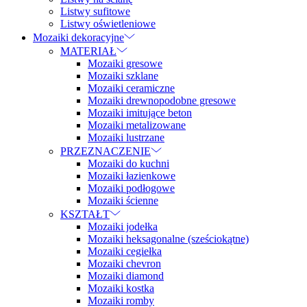
Listwy sufitowe
Listwy oświetleniowe
Mozaiki dekoracyjne
MATERIAŁ
Mozaiki gresowe
Mozaiki szklane
Mozaiki ceramiczne
Mozaiki drewnopodobne gresowe
Mozaiki imitujące beton
Mozaiki metalizowane
Mozaiki lustrzane
PRZEZNACZENIE
Mozaiki do kuchni
Mozaiki łazienkowe
Mozaiki podłogowe
Mozaiki ścienne
KSZTAŁT
Mozaiki jodełka
Mozaiki heksagonalne (sześciokątne)
Mozaiki cegiełka
Mozaiki chevron
Mozaiki diamond
Mozaiki kostka
Mozaiki romby