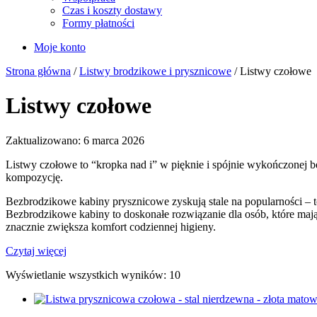
Czas i koszty dostawy
Formy płatności
Moje konto
Strona główna
/
Listwy brodzikowe i prysznicowe
/ Listwy czołowe
Listwy czołowe
Zaktualizowano: 6 marca 2026
Listwy czołowe to “kropka nad i” w pięknie i spójnie wykończonej b
kompozycję.
Bezbrodzikowe kabiny prysznicowe zyskują stale na popularności – to 
Bezbrodzikowe kabiny to doskonałe rozwiązanie dla osób, które mają
znacznie zwiększa komfort codziennej higieny.
Czytaj więcej
Wyświetlanie wszystkich wyników: 10