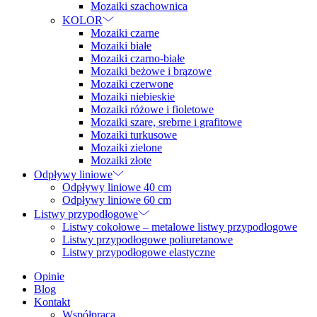
Mozaiki szachownica
KOLOR
Mozaiki czarne
Mozaiki białe
Mozaiki czarno-białe
Mozaiki beżowe i brązowe
Mozaiki czerwone
Mozaiki niebieskie
Mozaiki różowe i fioletowe
Mozaiki szare, srebrne i grafitowe
Mozaiki turkusowe
Mozaiki zielone
Mozaiki złote
Odpływy liniowe
Odpływy liniowe 40 cm
Odpływy liniowe 60 cm
Listwy przypodłogowe
Listwy cokołowe – metalowe listwy przypodłogowe
Listwy przypodłogowe poliuretanowe
Listwy przypodłogowe elastyczne
Opinie
Blog
Kontakt
Współpraca