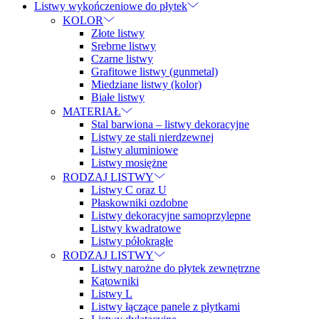
Listwy wykończeniowe do płytek
KOLOR
Złote listwy
Srebrne listwy
Czarne listwy
Grafitowe listwy (gunmetal)
Miedziane listwy (kolor)
Białe listwy
MATERIAŁ
Stal barwiona – listwy dekoracyjne
Listwy ze stali nierdzewnej
Listwy aluminiowe
Listwy mosiężne
RODZAJ LISTWY
Listwy C oraz U
Płaskowniki ozdobne
Listwy dekoracyjne samoprzylepne
Listwy kwadratowe
Listwy półokrągłe
RODZAJ LISTWY
Listwy narożne do płytek zewnętrzne
Kątowniki
Listwy L
Listwy łączące panele z płytkami