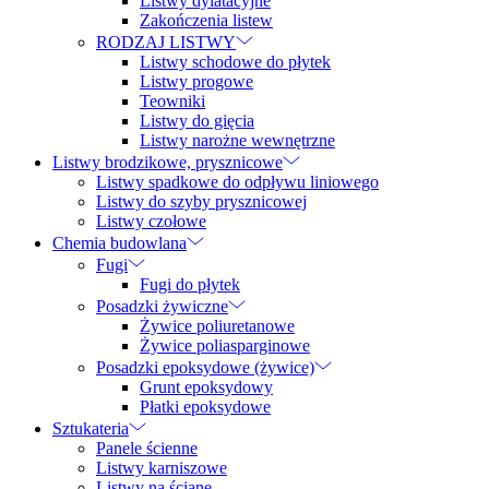
Listwy dylatacyjne
Zakończenia listew
RODZAJ LISTWY
Listwy schodowe do płytek
Listwy progowe
Teowniki
Listwy do gięcia
Listwy narożne wewnętrzne
Listwy brodzikowe, prysznicowe
Listwy spadkowe do odpływu liniowego
Listwy do szyby prysznicowej
Listwy czołowe
Chemia budowlana
Fugi
Fugi do płytek
Posadzki żywiczne
Żywice poliuretanowe
Żywice poliasparginowe
Posadzki epoksydowe (żywice)
Grunt epoksydowy
Płatki epoksydowe
Sztukateria
Panele ścienne
Listwy karniszowe
Listwy na ścianę