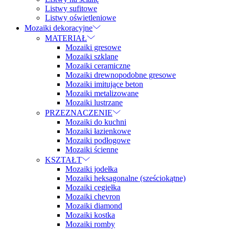
Listwy sufitowe
Listwy oświetleniowe
Mozaiki dekoracyjne
MATERIAŁ
Mozaiki gresowe
Mozaiki szklane
Mozaiki ceramiczne
Mozaiki drewnopodobne gresowe
Mozaiki imitujące beton
Mozaiki metalizowane
Mozaiki lustrzane
PRZEZNACZENIE
Mozaiki do kuchni
Mozaiki łazienkowe
Mozaiki podłogowe
Mozaiki ścienne
KSZTAŁT
Mozaiki jodełka
Mozaiki heksagonalne (sześciokątne)
Mozaiki cegiełka
Mozaiki chevron
Mozaiki diamond
Mozaiki kostka
Mozaiki romby