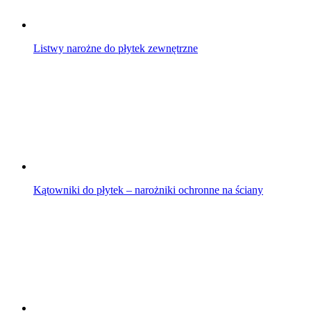
Listwy narożne do płytek zewnętrzne
Kątowniki do płytek – narożniki ochronne na ściany