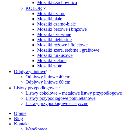
Mozaiki szachownica
KOLOR
Mozaiki czarne
Mozaiki białe
Mozaiki czarno-białe
Mozaiki beżowe i brązowe
Mozaiki czerwone
Mozaiki niebieskie
Mozaiki różowe i fioletowe
Mozaiki szare, srebrne i grafitowe
Mozaiki turkusowe
Mozaiki zielone
Mozaiki złote
Odpływy liniowe
Odpływy liniowe 40 cm
Odpływy liniowe 60 cm
Listwy przypodłogowe
Listwy cokołowe – metalowe listwy przypodłogowe
Listwy przypodłogowe poliuretanowe
Listwy przypodłogowe elastyczne
Opinie
Blog
Kontakt
Współpraca