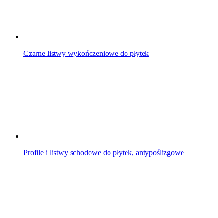
Czarne listwy wykończeniowe do płytek
Profile i listwy schodowe do płytek, antypoślizgowe