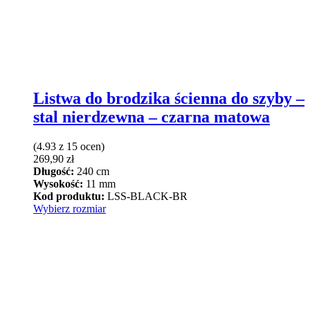
Listwa do brodzika ścienna do szyby –
stal nierdzewna – czarna matowa
(4.93 z 15 ocen)
269,90
zł
Długość:
240 cm
Wysokość:
11 mm
Kod produktu:
LSS-BLACK-BR
Ten
Wybierz rozmiar
produkt
ma
wiele
wariantów.
Opcje
można
wybrać
na