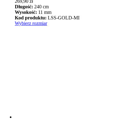
269,90
zł
Długość:
240 cm
Wysokość:
11 mm
Kod produktu:
LSS-GOLD-MI
Ten
Wybierz rozmiar
produkt
ma
wiele
wariantów.
Opcje
można
wybrać
na
stronie
produktu