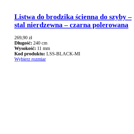
Listwa do brodzika ścienna do szyby –
stal nierdzewna – czarna polerowana
269,90
zł
Długość:
240 cm
Wysokość:
11 mm
Kod produktu:
LSS-BLACK-MI
Ten
Wybierz rozmiar
produkt
ma
wiele
wariantów.
Opcje
można
wybrać
na
stronie
produktu