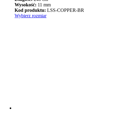
Wysokość:
11 mm
Kod produktu:
LSS-COPPER-BR
Ten
Wybierz rozmiar
produkt
ma
wiele
wariantów.
Opcje
można
wybrać
na
stronie
produktu