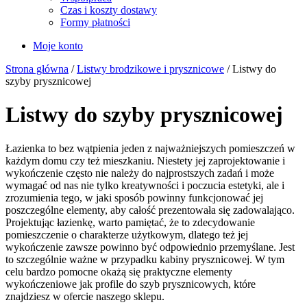
Czas i koszty dostawy
Formy płatności
Moje konto
Strona główna
/
Listwy brodzikowe i prysznicowe
/ Listwy do
szyby prysznicowej
Listwy do szyby prysznicowej
Łazienka to bez wątpienia jeden z najważniejszych pomieszczeń w
każdym domu czy też mieszkaniu. Niestety jej zaprojektowanie i
wykończenie często nie należy do najprostszych zadań i może
wymagać od nas nie tylko kreatywności i poczucia estetyki, ale i
zrozumienia tego, w jaki sposób powinny funkcjonować jej
poszczególne elementy, aby całość prezentowała się zadowalająco.
Projektując łazienkę, warto pamiętać, że to zdecydowanie
pomieszczenie o charakterze użytkowym, dlatego też jej
wykończenie zawsze powinno być odpowiednio przemyślane. Jest
to szczególnie ważne w przypadku kabiny prysznicowej. W tym
celu bardzo pomocne okażą się praktyczne elementy
wykończeniowe jak profile do szyb prysznicowych, które
znajdziesz w ofercie naszego sklepu.