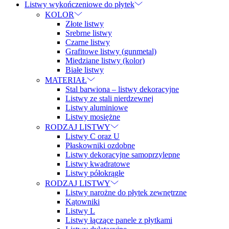
Listwy wykończeniowe do płytek
KOLOR
Złote listwy
Srebrne listwy
Czarne listwy
Grafitowe listwy (gunmetal)
Miedziane listwy (kolor)
Białe listwy
MATERIAŁ
Stal barwiona – listwy dekoracyjne
Listwy ze stali nierdzewnej
Listwy aluminiowe
Listwy mosiężne
RODZAJ LISTWY
Listwy C oraz U
Płaskowniki ozdobne
Listwy dekoracyjne samoprzylepne
Listwy kwadratowe
Listwy półokrągłe
RODZAJ LISTWY
Listwy narożne do płytek zewnętrzne
Kątowniki
Listwy L
Listwy łączące panele z płytkami