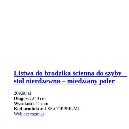
Listwa do brodzika ścienna do szyby –
stal nierdzewna – miedziany poler
269,90
zł
Długość:
240 cm
Wysokość:
11 mm
Kod produktu:
LSS-COPPER-MI
Ten
Wybierz rozmiar
produkt
ma