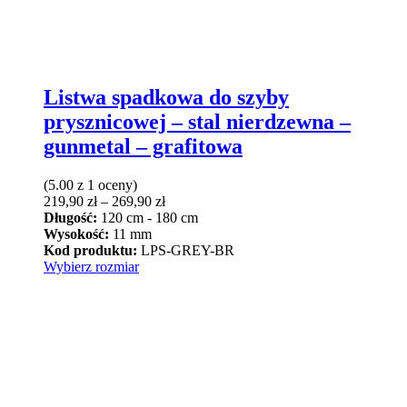
Listwa spadkowa do szyby
prysznicowej – stal nierdzewna –
gunmetal – grafitowa
(5.00 z 1 oceny)
Zakres
219,90
zł
–
269,90
zł
cen:
Długość:
120 cm - 180 cm
od
Wysokość:
11 mm
219,90 zł
Kod produktu:
LPS-GREY-BR
Ten
do
Wybierz rozmiar
produkt
269,90 zł
ma
wiele
wariantów.
Opcje
można
wybrać
na