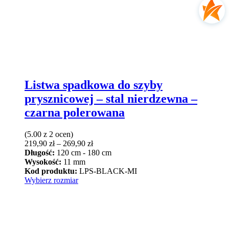
Listwa spadkowa do szyby
prysznicowej – stal nierdzewna –
czarna polerowana
(5.00 z 2 ocen)
Zakres
219,90
zł
–
269,90
zł
cen:
Długość:
120 cm - 180 cm
od
Wysokość:
11 mm
219,90 zł
Kod produktu:
LPS-BLACK-MI
Ten
do
Wybierz rozmiar
produkt
269,90 zł
ma
wiele
wariantów.
Opcje