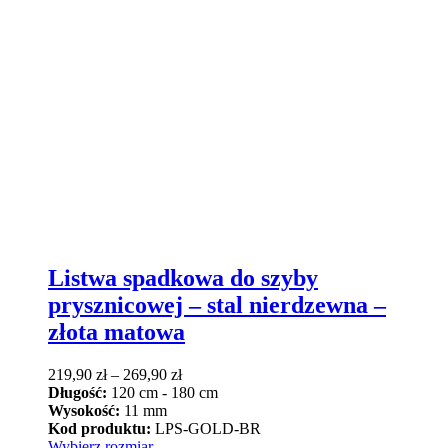
Listwa spadkowa do szyby
prysznicowej – stal nierdzewna –
złota matowa
Zakres
219,90
zł
–
269,90
zł
cen:
Długość:
120 cm - 180 cm
od
Wysokość:
11 mm
219,90 zł
Kod produktu:
LPS-GOLD-BR
Ten
do
Wybierz rozmiar