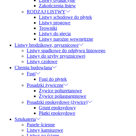
Listwy dylatacyjne
Zakończenia listew
RODZAJ LISTWY
Listwy schodowe do płytek
Listwy progowe
Teowniki
Listwy do gięcia
Listwy narożne wewnętrzne
Listwy brodzikowe, prysznicowe
Listwy spadkowe do odpływu liniowego
Listwy do szyby prysznicowej
Listwy czołowe
Chemia budowlana
Fugi
Fugi do płytek
Posadzki żywiczne
Żywice poliuretanowe
Żywice poliasparginowe
Posadzki epoksydowe (żywice)
Grunt epoksydowy
Płatki epoksydowe
Sztukateria
Panele ścienne
Listwy karniszowe
Listwy na ścianę