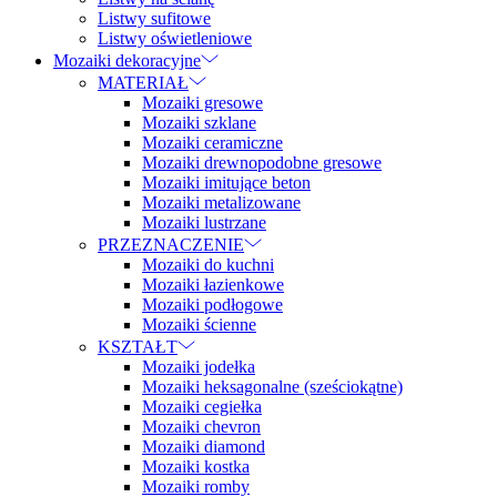
Listwy sufitowe
Listwy oświetleniowe
Mozaiki dekoracyjne
MATERIAŁ
Mozaiki gresowe
Mozaiki szklane
Mozaiki ceramiczne
Mozaiki drewnopodobne gresowe
Mozaiki imitujące beton
Mozaiki metalizowane
Mozaiki lustrzane
PRZEZNACZENIE
Mozaiki do kuchni
Mozaiki łazienkowe
Mozaiki podłogowe
Mozaiki ścienne
KSZTAŁT
Mozaiki jodełka
Mozaiki heksagonalne (sześciokątne)
Mozaiki cegiełka
Mozaiki chevron
Mozaiki diamond
Mozaiki kostka
Mozaiki romby