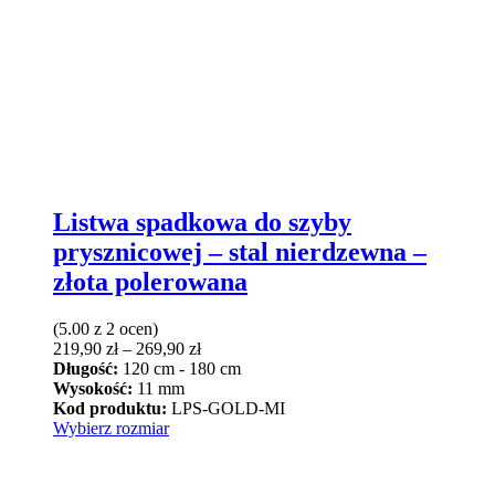
Listwa spadkowa do szyby
prysznicowej – stal nierdzewna –
złota polerowana
(5.00 z 2 ocen)
Zakres
219,90
zł
–
269,90
zł
cen:
Długość:
120 cm - 180 cm
od
Wysokość:
11 mm
219,90 zł
Kod produktu:
LPS-GOLD-MI
Ten
do
Wybierz rozmiar
produkt
269,90 zł
ma
wiele