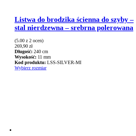
Listwa do brodzika ścienna do szyby –
stal nierdzewna – srebrna polerowana
(5.00 z 2 ocen)
269,90
zł
Długość:
240 cm
Wysokość:
11 mm
Kod produktu:
LSS-SILVER-MI
Ten
Wybierz rozmiar
produkt
ma
wiele
wariantów.
Opcje
można
wybrać
na
stronie
produktu