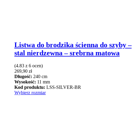
Listwa do brodzika ścienna do szyby –
stal nierdzewna – srebrna matowa
(4.83 z 6 ocen)
269,90
zł
Długość:
240 cm
Wysokość:
11 mm
Kod produktu:
LSS-SILVER-BR
Ten
Wybierz rozmiar
produkt
ma
wiele
wariantów.
Opcje
można
wybrać