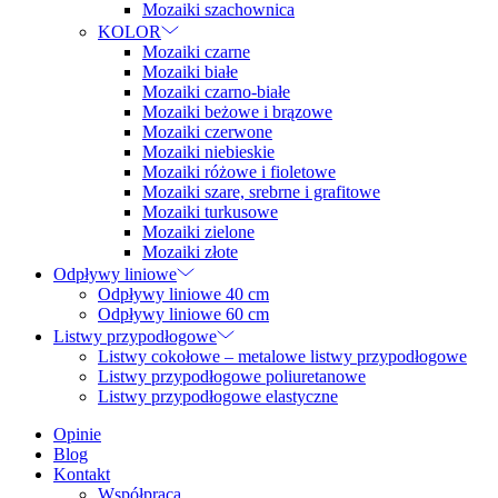
Mozaiki szachownica
KOLOR
Mozaiki czarne
Mozaiki białe
Mozaiki czarno-białe
Mozaiki beżowe i brązowe
Mozaiki czerwone
Mozaiki niebieskie
Mozaiki różowe i fioletowe
Mozaiki szare, srebrne i grafitowe
Mozaiki turkusowe
Mozaiki zielone
Mozaiki złote
Odpływy liniowe
Odpływy liniowe 40 cm
Odpływy liniowe 60 cm
Listwy przypodłogowe
Listwy cokołowe – metalowe listwy przypodłogowe
Listwy przypodłogowe poliuretanowe
Listwy przypodłogowe elastyczne
Opinie
Blog
Kontakt
Współpraca