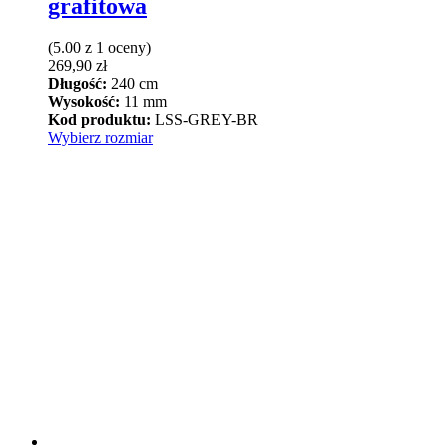
grafitowa
(5.00 z 1 oceny)
269,90
zł
Długość:
240 cm
Wysokość:
11 mm
Kod produktu:
LSS-GREY-BR
Ten
Wybierz rozmiar
produkt
ma
wiele
wariantów.
Opcje
można
wybrać
na
stronie
produktu