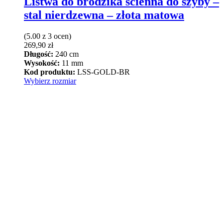
Listwa do brodzika ścienna do szyby –
stal nierdzewna – złota matowa
(5.00 z 3 ocen)
269,90
zł
Długość:
240 cm
Wysokość:
11 mm
Kod produktu:
LSS-GOLD-BR
Ten
Wybierz rozmiar
produkt
ma
wiele
wariantów.
Opcje
można
wybrać
na
stronie
produktu