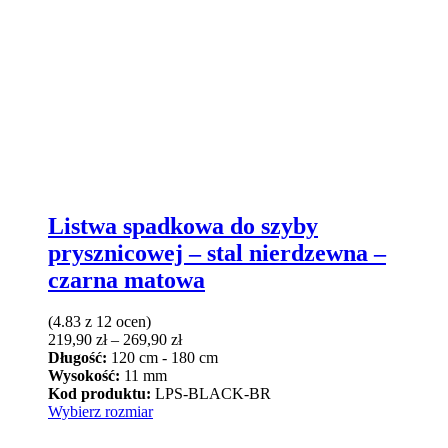
Listwa spadkowa do szyby
prysznicowej – stal nierdzewna –
czarna matowa
(4.83 z 12 ocen)
Zakres
219,90
zł
–
269,90
zł
cen:
Długość:
120 cm - 180 cm
od
Wysokość:
11 mm
219,90 zł
Kod produktu:
LPS-BLACK-BR
Ten
do
Wybierz rozmiar
produkt
269,90 zł
ma