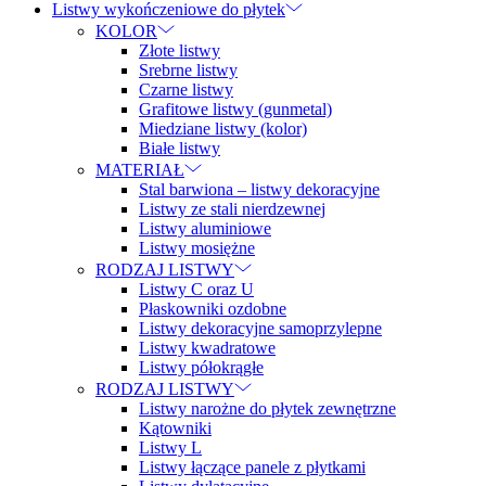
Listwy wykończeniowe do płytek
KOLOR
Złote listwy
Srebrne listwy
Czarne listwy
Grafitowe listwy (gunmetal)
Miedziane listwy (kolor)
Białe listwy
MATERIAŁ
Stal barwiona – listwy dekoracyjne
Listwy ze stali nierdzewnej
Listwy aluminiowe
Listwy mosiężne
RODZAJ LISTWY
Listwy C oraz U
Płaskowniki ozdobne
Listwy dekoracyjne samoprzylepne
Listwy kwadratowe
Listwy półokrągłe
RODZAJ LISTWY
Listwy narożne do płytek zewnętrzne
Kątowniki
Listwy L
Listwy łączące panele z płytkami