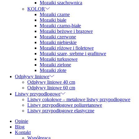
Mozaiki szachownica
KOLOR
Mozaiki czarne
Mozaiki białe
Mozaiki czarno-białe
Mozaiki beżowe i brązowe
Mozaiki czerwone
Mozaiki niebieskie
Mozaiki różowe i fioletowe
Mozaiki szare, srebrne i grafitowe
Mozaiki turkusowe
Mozaiki zielone
Mozaiki złote
Odpływy liniowe
Odpływy liniowe 40 cm
Odpływy liniowe 60 cm
Listwy przypodłogowe
Listwy cokołowe – metalowe listwy przypodłogowe
Listwy przypodłogowe poliuretanowe
Listwy przypodłogowe elastyczne
Opinie
Blog
Kontakt
Współpraca