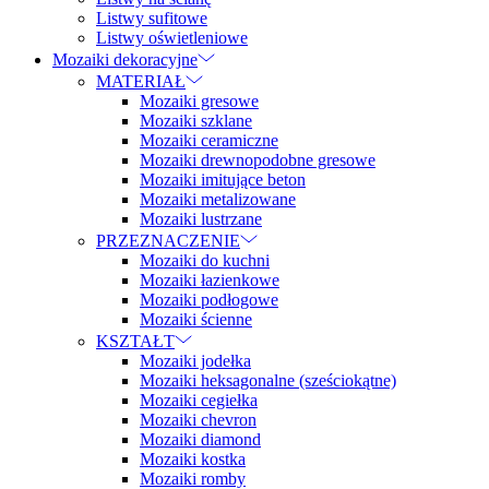
Listwy sufitowe
Listwy oświetleniowe
Mozaiki dekoracyjne
MATERIAŁ
Mozaiki gresowe
Mozaiki szklane
Mozaiki ceramiczne
Mozaiki drewnopodobne gresowe
Mozaiki imitujące beton
Mozaiki metalizowane
Mozaiki lustrzane
PRZEZNACZENIE
Mozaiki do kuchni
Mozaiki łazienkowe
Mozaiki podłogowe
Mozaiki ścienne
KSZTAŁT
Mozaiki jodełka
Mozaiki heksagonalne (sześciokątne)
Mozaiki cegiełka
Mozaiki chevron
Mozaiki diamond
Mozaiki kostka
Mozaiki romby