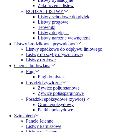
Listwy dylatacyjne
Zakończenia listew
RODZAJ LISTWY
Listwy schodowe do płytek
Listwy progowe
Teowniki
Listwy do gięcia
Listwy narożne wewnętrzne
Listwy brodzikowe, prysznicowe
Listwy spadkowe do odpływu liniowego
Listwy do szyby prysznicowej
Listwy czołowe
Chemia budowlana
Fugi
Fugi do płytek
Posadzki żywiczne
Żywice poliuretanowe
Żywice poliasparginowe
Posadzki epoksydowe (żywice)
Grunt epoksydowy
Płatki epoksydowe
Sztukateria
Panele ścienne
Listwy karniszowe
Listwy na ścianę