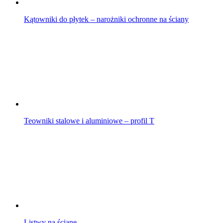
Kątowniki do płytek – narożniki ochronne na ściany
Teowniki stalowe i aluminiowe – profil T
Listwy na ścianę