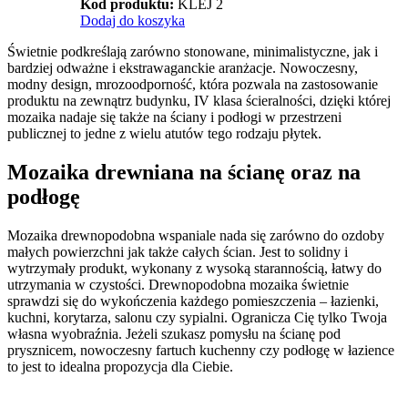
Kod produktu:
KLEJ 2
Dodaj do koszyka
Świetnie podkreślają zarówno stonowane, minimalistyczne, jak i
bardziej odważne i ekstrawaganckie aranżacje. Nowoczesny,
modny design, mrozoodporność, która pozwala na zastosowanie
produktu na zewnątrz budynku, IV klasa ścieralności, dzięki której
mozaika nadaje się także na ściany i podłogi w przestrzeni
publicznej to jedne z wielu atutów tego rodzaju płytek.
Mozaika drewniana na ścianę oraz na
podłogę
Mozaika drewnopodobna wspaniale nada się zarówno do ozdoby
małych powierzchni jak także całych ścian. Jest to solidny i
wytrzymały produkt, wykonany z wysoką starannością, łatwy do
utrzymania w czystości. Drewnopodobna mozaika świetnie
sprawdzi się do wykończenia każdego pomieszczenia – łazienki,
kuchni, korytarza, salonu czy sypialni. Ogranicza Cię tylko Twoja
własna wyobraźnia. Jeżeli szukasz pomysłu na ścianę pod
prysznicem, nowoczesny fartuch kuchenny czy podłogę w łazience
to jest to idealna propozycja dla Ciebie.