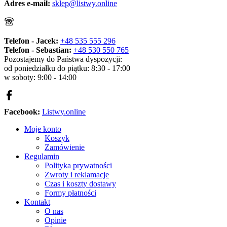
Adres e-mail:
sklep@listwy.online
Telefon - Jacek:
+48 535 555 296
Telefon - Sebastian:
+48 530 550 765
Pozostajemy do Państwa dyspozycji:
od poniedziałku do piątku: 8:30 - 17:00
w soboty: 9:00 - 14:00
Facebook:
Listwy.online
Moje konto
Koszyk
Zamówienie
Regulamin
Polityka prywatności
Zwroty i reklamacje
Czas i koszty dostawy
Formy płatności
Kontakt
O nas
Opinie