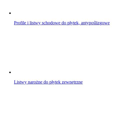
Profile i listwy schodowe do płytek, antypoślizgowe
Listwy narożne do płytek zewnętrzne