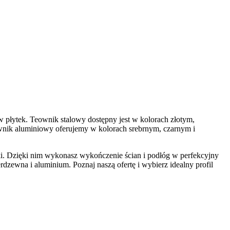
w płytek. Teownik stalowy dostępny jest w kolorach złotym,
wnik aluminiowy oferujemy w kolorach srebrnym, czarnym i
iki. Dzięki nim wykonasz wykończenie ścian i podłóg w perfekcyjny
dzewna i aluminium. Poznaj naszą ofertę i wybierz idealny profil