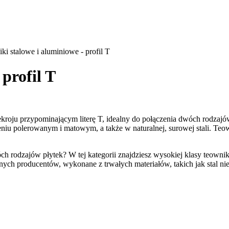
ki stalowe i aluminiowe - profil T
profil T
ekroju przypominającym literę T, idealny do połączenia dwóch rodzajó
iu polerowanym i matowym, a także w naturalnej, surowej stali. Teo
óch rodzajów płytek? W tej kategorii znajdziesz wysokiej klasy teown
ych producentów, wykonane z trwałych materiałów, takich jak stal nier