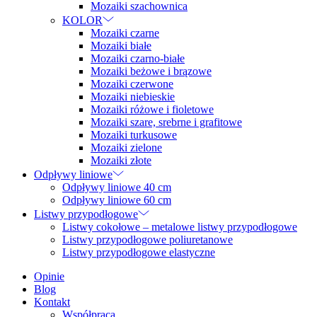
Mozaiki szachownica
KOLOR
Mozaiki czarne
Mozaiki białe
Mozaiki czarno-białe
Mozaiki beżowe i brązowe
Mozaiki czerwone
Mozaiki niebieskie
Mozaiki różowe i fioletowe
Mozaiki szare, srebrne i grafitowe
Mozaiki turkusowe
Mozaiki zielone
Mozaiki złote
Odpływy liniowe
Odpływy liniowe 40 cm
Odpływy liniowe 60 cm
Listwy przypodłogowe
Listwy cokołowe – metalowe listwy przypodłogowe
Listwy przypodłogowe poliuretanowe
Listwy przypodłogowe elastyczne
Opinie
Blog
Kontakt
Współpraca