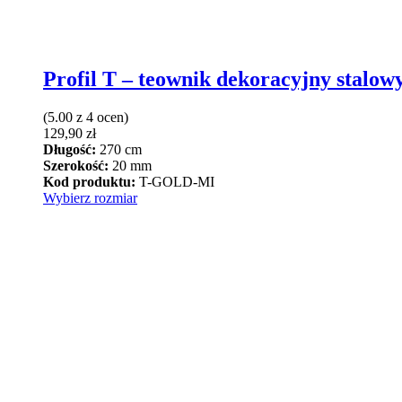
Profil T – teownik dekoracyjny stalow
(5.00 z 4 ocen)
129,90
zł
Długość:
270 cm
Szerokość:
20 mm
Kod produktu:
T-GOLD-MI
Ten
Wybierz rozmiar
produkt
ma
wiele
wariantów.
Opcje
można
wybrać
na
stronie
produktu