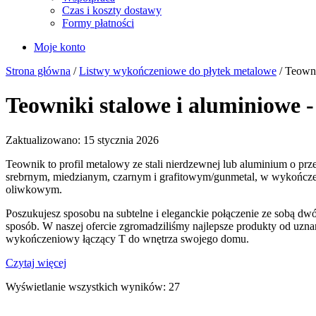
Czas i koszty dostawy
Formy płatności
Moje konto
Strona główna
/
Listwy wykończeniowe do płytek metalowe
/ Teowni
Teowniki stalowe i aluminiowe - 
Zaktualizowano: 15 stycznia 2026
Teownik to profil metalowy ze stali nierdzewnej lub aluminium o prz
srebrnym, miedzianym, czarnym i grafitowym/gunmetal, w wykończen
oliwkowym.
Poszukujesz sposobu na subtelne i eleganckie połączenie ze sobą dw
sposób. W naszej ofercie zgromadziliśmy najlepsze produkty od uznan
wykończeniowy łączący T do wnętrza swojego domu.
Czytaj więcej
Wyświetlanie wszystkich wyników: 27