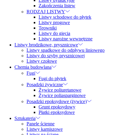
Listwy dylatacyjne
Zakończenia listew
RODZAJ LISTWY
Listwy schodowe do płytek
Listwy progowe
Teowniki
Listwy do gięcia
Listwy narożne wewnętrzne
Listwy brodzikowe, prysznicowe
Listwy spadkowe do odpływu liniowego
Listwy do szyby prysznicowej
Listwy czołowe
Chemia budowlana
Fugi
Fugi do płytek
Posadzki żywiczne
Żywice poliuretanowe
Żywice poliasparginowe
Posadzki epoksydowe (żywice)
Grunt epoksydowy
Płatki epoksydowe
Sztukateria
Panele ścienne
Listwy karniszowe
Listwy na ścianę