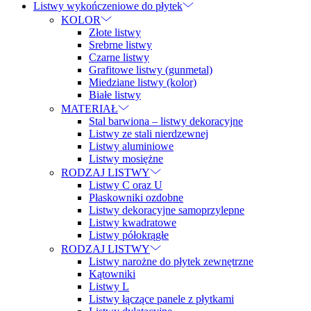
Listwy wykończeniowe do płytek
KOLOR
Złote listwy
Srebrne listwy
Czarne listwy
Grafitowe listwy (gunmetal)
Miedziane listwy (kolor)
Białe listwy
MATERIAŁ
Stal barwiona – listwy dekoracyjne
Listwy ze stali nierdzewnej
Listwy aluminiowe
Listwy mosiężne
RODZAJ LISTWY
Listwy C oraz U
Płaskowniki ozdobne
Listwy dekoracyjne samoprzylepne
Listwy kwadratowe
Listwy półokrągłe
RODZAJ LISTWY
Listwy narożne do płytek zewnętrzne
Kątowniki
Listwy L
Listwy łączące panele z płytkami