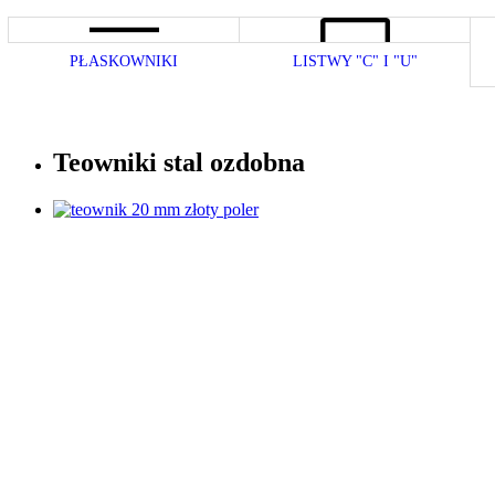
PŁASKOWNIKI
LISTWY "C" I "U"
Teowniki stal ozdobna