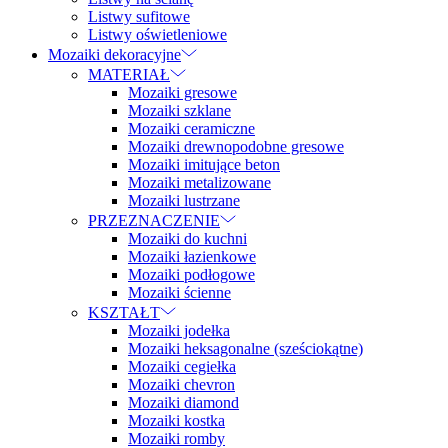
Listwy sufitowe
Listwy oświetleniowe
Mozaiki dekoracyjne
MATERIAŁ
Mozaiki gresowe
Mozaiki szklane
Mozaiki ceramiczne
Mozaiki drewnopodobne gresowe
Mozaiki imitujące beton
Mozaiki metalizowane
Mozaiki lustrzane
PRZEZNACZENIE
Mozaiki do kuchni
Mozaiki łazienkowe
Mozaiki podłogowe
Mozaiki ścienne
KSZTAŁT
Mozaiki jodełka
Mozaiki heksagonalne (sześciokątne)
Mozaiki cegiełka
Mozaiki chevron
Mozaiki diamond
Mozaiki kostka
Mozaiki romby