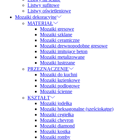
Listwy sufitowe
Listwy oświetleniowe
Mozaiki dekoracyjne
MATERIAŁ
Mozaiki gresowe
Mozaiki szklane
Mozaiki ceramiczne
Mozaiki drewnopodobne gresowe
Mozaiki imitujące beton
Mozaiki metalizowane
Mozaiki lustrzane
PRZEZNACZENIE
Mozaiki do kuchni
Mozaiki łazienkowe
Mozaiki podłogowe
Mozaiki ścienne
KSZTAŁT
Mozaiki jodełka
Mozaiki heksagonalne (sześciokątne)
Mozaiki cegiełka
Mozaiki chevron
Mozaiki diamond
Mozaiki kostka
Mozaiki romby