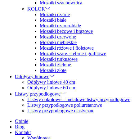
Mozaiki szachownica
KOLOR
Mozaiki czarne
Mozaiki białe
Mozaiki czarno-białe
Mozaiki beżowe i brązowe
Mozaiki czerwone
Mozaiki niebieskie
Mozaiki różowe i fioletowe
Mozaiki szare, srebrne i grafitowe
Mozaiki turkusowe
Mozaiki zielone
Mozaiki złote
Odpływy liniowe
Odpływy liniowe 40 cm
Odpływy liniowe 60 cm
Listwy przypodłogowe
Listwy cokołowe – metalowe listwy przypodłogowe
Listwy przypodłogowe poliuretanowe
Listwy przypodłogowe elastyczne
Opinie
Blog
Kontakt
Współpraca