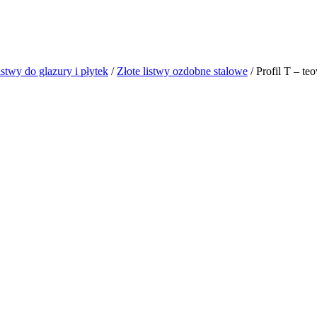
istwy do glazury i płytek
/
Złote listwy ozdobne stalowe
/ Profil T – 