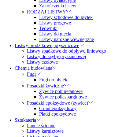
Listwy dylatacyjne
Zakończenia listew
RODZAJ LISTWY
Listwy schodowe do płytek
Listwy progowe
Teowniki
Listwy do gięcia
Listwy narożne wewnętrzne
Listwy brodzikowe, prysznicowe
Listwy spadkowe do odpływu liniowego
Listwy do szyby prysznicowej
Listwy czołowe
Chemia budowlana
Fugi
Fugi do płytek
Posadzki żywiczne
Żywice poliuretanowe
Żywice poliasparginowe
Posadzki epoksydowe (żywice)
Grunt epoksydowy
Płatki epoksydowe
Sztukateria
Panele ścienne
Listwy karniszowe
Listwy na ścianę