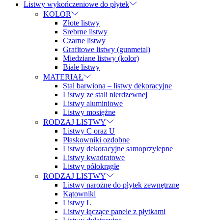
Listwy wykończeniowe do płytek
KOLOR
Złote listwy
Srebrne listwy
Czarne listwy
Grafitowe listwy (gunmetal)
Miedziane listwy (kolor)
Białe listwy
MATERIAŁ
Stal barwiona – listwy dekoracyjne
Listwy ze stali nierdzewnej
Listwy aluminiowe
Listwy mosiężne
RODZAJ LISTWY
Listwy C oraz U
Płaskowniki ozdobne
Listwy dekoracyjne samoprzylepne
Listwy kwadratowe
Listwy półokrągłe
RODZAJ LISTWY
Listwy narożne do płytek zewnętrzne
Kątowniki
Listwy L
Listwy łączące panele z płytkami