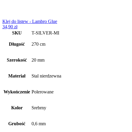
Klej do listew - Lambro Glue
34,90
zł
SKU
T-SILVER-MI
Długość
270 cm
Szerokość
20 mm
Materiał
Stal nierdzewna
Wykończenie
Polerowane
Kolor
Srebrny
Grubość
0,6 mm