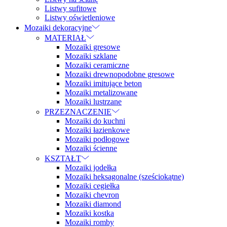
Listwy sufitowe
Listwy oświetleniowe
Mozaiki dekoracyjne
MATERIAŁ
Mozaiki gresowe
Mozaiki szklane
Mozaiki ceramiczne
Mozaiki drewnopodobne gresowe
Mozaiki imitujące beton
Mozaiki metalizowane
Mozaiki lustrzane
PRZEZNACZENIE
Mozaiki do kuchni
Mozaiki łazienkowe
Mozaiki podłogowe
Mozaiki ścienne
KSZTAŁT
Mozaiki jodełka
Mozaiki heksagonalne (sześciokątne)
Mozaiki cegiełka
Mozaiki chevron
Mozaiki diamond
Mozaiki kostka
Mozaiki romby