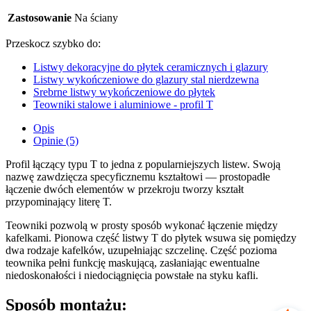
Zastosowanie
Na ściany
Przeskocz szybko do:
Listwy dekoracyjne do płytek ceramicznych i glazury
Listwy wykończeniowe do glazury stal nierdzewna
Srebrne listwy wykończeniowe do płytek
Teowniki stalowe i aluminiowe - profil T
Opis
Opinie (5)
Profil łączący typu T to jedna z popularniejszych listew. Swoją
nazwę zawdzięcza specyficznemu kształtowi — prostopadłe
łączenie dwóch elementów w przekroju tworzy kształt
przypominający literę T.
Teowniki pozwolą w prosty sposób wykonać łączenie między
kafelkami. Pionowa część listwy T do płytek wsuwa się pomiędzy
dwa rodzaje kafelków, uzupełniając szczelinę. Część pozioma
teownika pełni funkcję maskującą, zasłaniając ewentualne
niedoskonałości i niedociągnięcia powstałe na styku kafli.
Sposób montażu: