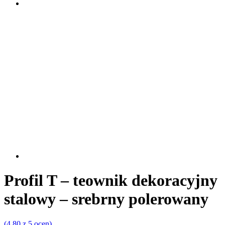
Profil T – teownik dekoracyjny
stalowy – srebrny polerowany
(4.80 z 5 ocen)