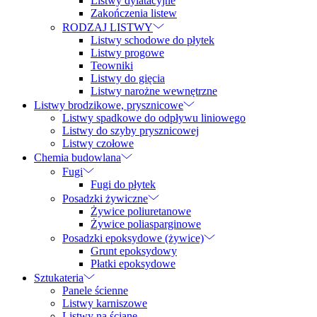
Listwy dylatacyjne
Zakończenia listew
RODZAJ LISTWY
Listwy schodowe do płytek
Listwy progowe
Teowniki
Listwy do gięcia
Listwy narożne wewnętrzne
Listwy brodzikowe, prysznicowe
Listwy spadkowe do odpływu liniowego
Listwy do szyby prysznicowej
Listwy czołowe
Chemia budowlana
Fugi
Fugi do płytek
Posadzki żywiczne
Żywice poliuretanowe
Żywice poliasparginowe
Posadzki epoksydowe (żywice)
Grunt epoksydowy
Płatki epoksydowe
Sztukateria
Panele ścienne
Listwy karniszowe
Listwy na ścianę