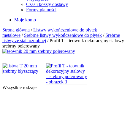
Czas i koszty dostawy
Formy płatności
Moje konto
Strona główna
/
Listwy wykończeniowe do płytek
metalowe
/
Srebrne listwy wykończeniowe do płytek
/
Srebrne
listwy ze stali ozdobnej
/ Profil T – teownik dekoracyjny stalowy –
srebrny polerowany
Wszystkie rodzaje