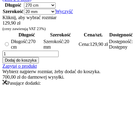
Długość
Szerokość
Wyczyść
Kliknij, aby wybrać rozmiar
129,90
zł
(ceny zawierają VAT 23%)
Długość
Szerokość
Cena/szt.
Dostępność
Długość:
270
Szerokość:
20
Dostępność:
Cena:
129,90
zł
cm
mm
Dostępny
ilość
Profil
Dodaj do koszyka
T
Zapytaj o produkt
-
Wybierz najpierw rozmiar, żeby dodać do koszyka.
teownik
700,00
zł
do darmowej wysyłki.
dekoracyjny
Pasujące dodatki:
stalowy
–
srebrny
polerowany