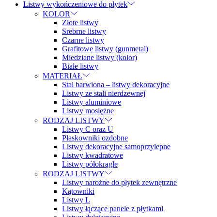
Listwy wykończeniowe do płytek
KOLOR
Złote listwy
Srebrne listwy
Czarne listwy
Grafitowe listwy (gunmetal)
Miedziane listwy (kolor)
Białe listwy
MATERIAŁ
Stal barwiona – listwy dekoracyjne
Listwy ze stali nierdzewnej
Listwy aluminiowe
Listwy mosiężne
RODZAJ LISTWY
Listwy C oraz U
Płaskowniki ozdobne
Listwy dekoracyjne samoprzylepne
Listwy kwadratowe
Listwy półokrągłe
RODZAJ LISTWY
Listwy narożne do płytek zewnętrzne
Kątowniki
Listwy L
Listwy łączące panele z płytkami