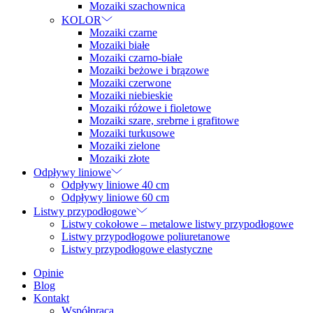
Mozaiki szachownica
KOLOR
Mozaiki czarne
Mozaiki białe
Mozaiki czarno-białe
Mozaiki beżowe i brązowe
Mozaiki czerwone
Mozaiki niebieskie
Mozaiki różowe i fioletowe
Mozaiki szare, srebrne i grafitowe
Mozaiki turkusowe
Mozaiki zielone
Mozaiki złote
Odpływy liniowe
Odpływy liniowe 40 cm
Odpływy liniowe 60 cm
Listwy przypodłogowe
Listwy cokołowe – metalowe listwy przypodłogowe
Listwy przypodłogowe poliuretanowe
Listwy przypodłogowe elastyczne
Opinie
Blog
Kontakt
Współpraca