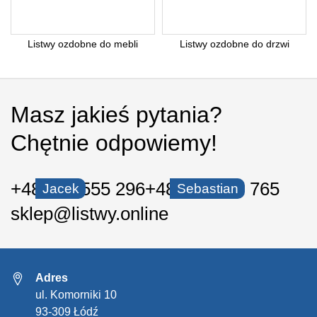
Listwy ozdobne do mebli
Listwy ozdobne do drzwi
Masz jakieś pytania?
Chętnie odpowiemy!
+48 535 555 296
+48 530 550 765
Jacek
Sebastian
sklep@listwy.online
Adres
ul. Komorniki 10
93-309 Łódź