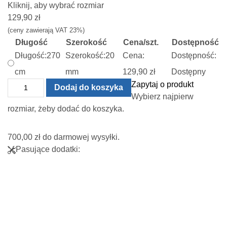
Kliknij, aby wybrać rozmiar
129,90
zł
(ceny zawierają VAT 23%)
Długość
Szerokość
Cena/szt.
Dostępność
Długość:
270
Szerokość:
20
Cena:
Dostępność:
cm
mm
129,90
zł
Dostępny
ilość
Zapytaj o produkt
Dodaj do koszyka
Profil
Wybierz najpierw
T
rozmiar, żeby dodać do koszyka.
-
teownik
700,00
zł
do darmowej wysyłki.
ozdobny
Pasujące dodatki:
stalowy
–
złoty
matowy