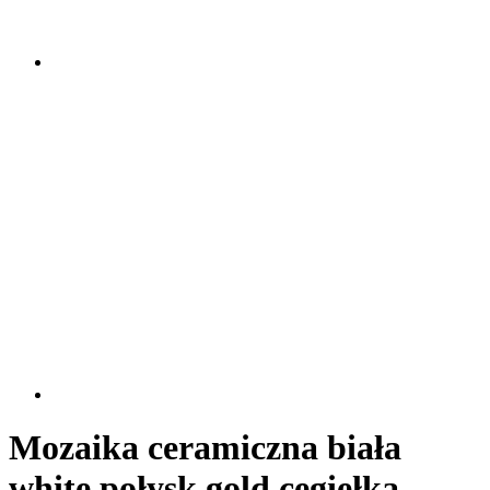
Mozaika ceramiczna biała
white połysk gold cegiełka