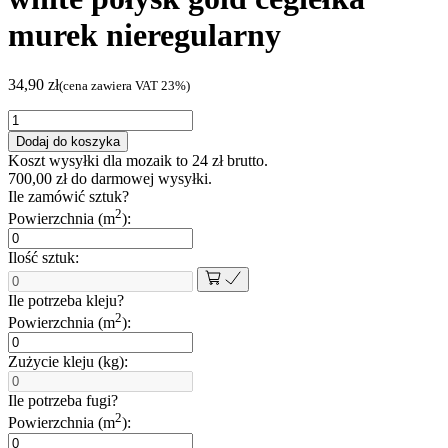
murek nieregularny
34,90
zł
(cena zawiera VAT 23%)
ilość
Mozaika
Dodaj do koszyka
ceramiczna
Koszt wysyłki dla mozaik to
24
zł
brutto.
biała
700,00
zł
do darmowej wysyłki.
white
Ile zamówić sztuk?
połysk
2
Powierzchnia (m
):
gold
cegiełka
Ilość sztuk:
murek
nieregularny
Ile potrzeba kleju?
2
Powierzchnia (m
):
Zużycie kleju (kg):
Ile potrzeba fugi?
2
Powierzchnia (m
):