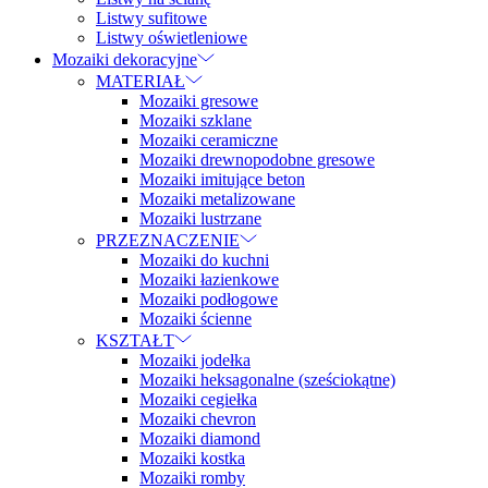
Listwy sufitowe
Listwy oświetleniowe
Mozaiki dekoracyjne
MATERIAŁ
Mozaiki gresowe
Mozaiki szklane
Mozaiki ceramiczne
Mozaiki drewnopodobne gresowe
Mozaiki imitujące beton
Mozaiki metalizowane
Mozaiki lustrzane
PRZEZNACZENIE
Mozaiki do kuchni
Mozaiki łazienkowe
Mozaiki podłogowe
Mozaiki ścienne
KSZTAŁT
Mozaiki jodełka
Mozaiki heksagonalne (sześciokątne)
Mozaiki cegiełka
Mozaiki chevron
Mozaiki diamond
Mozaiki kostka
Mozaiki romby