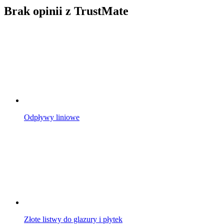
Brak opinii z TrustMate
Odpływy liniowe
Złote listwy do glazury i płytek