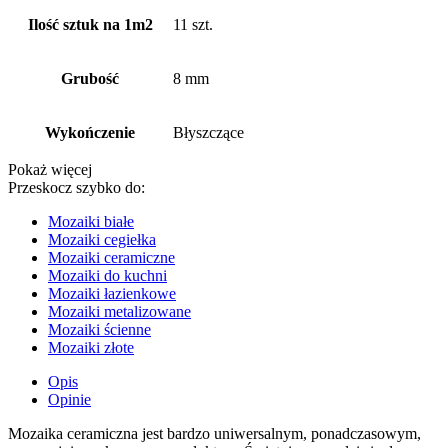
Ilość sztuk na 1m2
11 szt.
Grubość
8 mm
Wykończenie
Błyszczące
Pokaż więcej
Przeskocz szybko do:
Mozaiki białe
Mozaiki cegiełka
Mozaiki ceramiczne
Mozaiki do kuchni
Mozaiki łazienkowe
Mozaiki metalizowane
Mozaiki ścienne
Mozaiki złote
Opis
Opinie
Mozaika ceramiczna jest bardzo uniwersalnym, ponadczasowym,