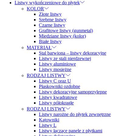
Listwy wykończeniowe do płytek
KOLOR
Złote listwy
Srebrne listwy
Czarne listwy
Grafitowe listwy (gunmetal)
Miedziane listwy (kolor)
Białe listwy
MATERIAŁ
Stal barwiona – listwy dekoracyjne
Listwy ze stali nierdzewnej
Listwy aluminiowe
Listwy mosiężne
RODZAJ LISTWY
Listwy C oraz U
Płaskowniki ozdobne
Listwy dekoracyjne samoprzylepne
Listwy kwadratowe
Listwy półokrągłe
RODZAJ LISTWY
Listwy narożne do płytek zewnętrzne
Kątowniki
Listwy L
Listwy łączące panele z płytkami