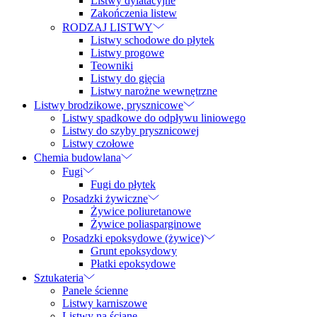
Listwy dylatacyjne
Zakończenia listew
RODZAJ LISTWY
Listwy schodowe do płytek
Listwy progowe
Teowniki
Listwy do gięcia
Listwy narożne wewnętrzne
Listwy brodzikowe, prysznicowe
Listwy spadkowe do odpływu liniowego
Listwy do szyby prysznicowej
Listwy czołowe
Chemia budowlana
Fugi
Fugi do płytek
Posadzki żywiczne
Żywice poliuretanowe
Żywice poliasparginowe
Posadzki epoksydowe (żywice)
Grunt epoksydowy
Płatki epoksydowe
Sztukateria
Panele ścienne
Listwy karniszowe
Listwy na ścianę