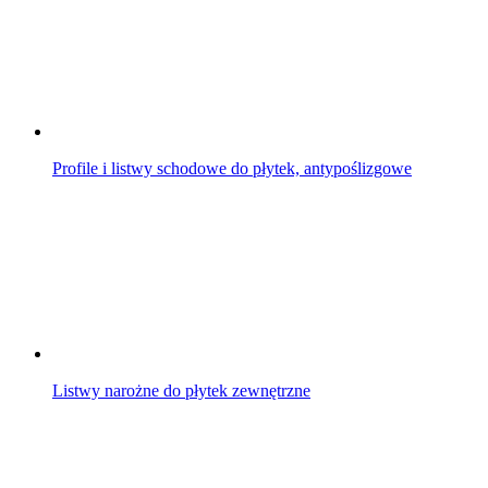
Profile i listwy schodowe do płytek, antypoślizgowe
Listwy narożne do płytek zewnętrzne