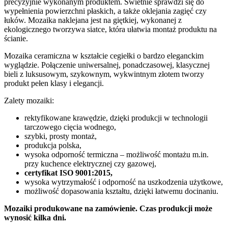
precyzyjnie wykonanym produktem. Świetnie sprawdzi się do
wypełnienia powierzchni płaskich, a także oklejania zagięć czy
łuków. Mozaika naklejana jest na giętkiej, wykonanej z
ekologicznego tworzywa siatce, która ułatwia montaż produktu na
ścianie.
Mozaika ceramiczna w kształcie cegiełki o bardzo eleganckim
wyglądzie. Połączenie uniwersalnej, ponadczasowej, klasycznej
bieli z luksusowym, szykownym, wykwintnym złotem tworzy
produkt pełen klasy i elegancji.
Zalety mozaiki:
rektyfikowane krawędzie, dzięki produkcji w technologii
tarczowego cięcia wodnego,
szybki, prosty montaż,
produkcja polska,
wysoka odporność termiczna – możliwość montażu m.in.
przy kuchence elektrycznej czy gazowej,
certyfikat ISO 9001:2015,
wysoka wytrzymałość i odporność na uszkodzenia użytkowe,
możliwość dopasowania kształtu, dzięki łatwemu docinaniu.
Mozaiki produkowane na zamówienie. Czas produkcji może
wynosić kilka dni.