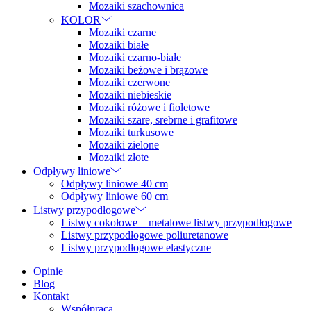
Mozaiki szachownica
KOLOR
Mozaiki czarne
Mozaiki białe
Mozaiki czarno-białe
Mozaiki beżowe i brązowe
Mozaiki czerwone
Mozaiki niebieskie
Mozaiki różowe i fioletowe
Mozaiki szare, srebrne i grafitowe
Mozaiki turkusowe
Mozaiki zielone
Mozaiki złote
Odpływy liniowe
Odpływy liniowe 40 cm
Odpływy liniowe 60 cm
Listwy przypodłogowe
Listwy cokołowe – metalowe listwy przypodłogowe
Listwy przypodłogowe poliuretanowe
Listwy przypodłogowe elastyczne
Opinie
Blog
Kontakt
Współpraca