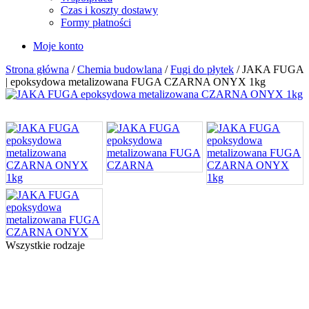
Czas i koszty dostawy
Formy płatności
Moje konto
Strona główna
/
Chemia budowlana
/
Fugi do płytek
/ JAKA FUGA
| epoksydowa metalizowana FUGA CZARNA ONYX 1kg
Wszystkie rodzaje