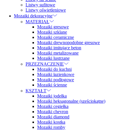
Listwy sufitowe
Listwy oświetleniowe
Mozaiki dekoracyjne
MATERIAŁ
Mozaiki gresowe
Mozaiki szklane
Mozaiki ceramiczne
Mozaiki drewnopodobne gresowe
Mozaiki imitujące beton
Mozaiki metalizowane
Mozaiki lustrzane
PRZEZNACZENIE
Mozaiki do kuchni
Mozaiki łazienkowe
Mozaiki podłogowe
Mozaiki ścienne
KSZTAŁT
Mozaiki jodełka
Mozaiki heksagonalne (sześciokątne)
Mozaiki cegiełka
Mozaiki chevron
Mozaiki diamond
Mozaiki kostka
Mozaiki romby