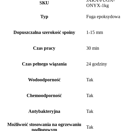
JAKA-FUGA-
epoksydowa
SKU
ONYX-1kg
metalizowana
FUGA
Typ
Fuga epoksydowa
CZARNA
ONYX
1kg
Dopuszczalna szerokość spoiny
1-15 mm
Czas pracy
30 min
Czas pełnego wiązania
24 godziny
Wodoodporność
Tak
Chemoodporność
Tak
Antybakteryjna
Tak
Możliwość stosowania na ogrzewaniu
Tak
podłogowym