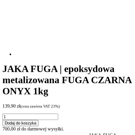
JAKA FUGA | epoksydowa
metalizowana FUGA CZARNA
ONYX 1kg
139,90
zł
(cena zawiera VAT 23%)
ilość
JAKA
Dodaj do koszyka
FUGA
700,00
zł
do darmowej wysyłki.
|