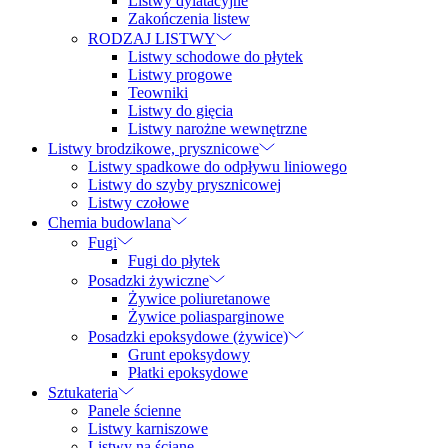
Listwy dylatacyjne
Zakończenia listew
RODZAJ LISTWY
Listwy schodowe do płytek
Listwy progowe
Teowniki
Listwy do gięcia
Listwy narożne wewnętrzne
Listwy brodzikowe, prysznicowe
Listwy spadkowe do odpływu liniowego
Listwy do szyby prysznicowej
Listwy czołowe
Chemia budowlana
Fugi
Fugi do płytek
Posadzki żywiczne
Żywice poliuretanowe
Żywice poliasparginowe
Posadzki epoksydowe (żywice)
Grunt epoksydowy
Płatki epoksydowe
Sztukateria
Panele ścienne
Listwy karniszowe
Listwy na ścianę