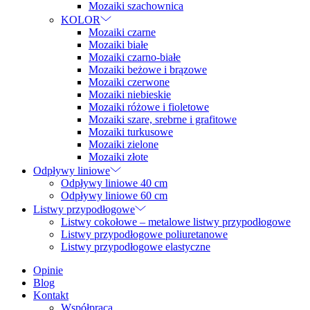
Mozaiki szachownica
KOLOR
Mozaiki czarne
Mozaiki białe
Mozaiki czarno-białe
Mozaiki beżowe i brązowe
Mozaiki czerwone
Mozaiki niebieskie
Mozaiki różowe i fioletowe
Mozaiki szare, srebrne i grafitowe
Mozaiki turkusowe
Mozaiki zielone
Mozaiki złote
Odpływy liniowe
Odpływy liniowe 40 cm
Odpływy liniowe 60 cm
Listwy przypodłogowe
Listwy cokołowe – metalowe listwy przypodłogowe
Listwy przypodłogowe poliuretanowe
Listwy przypodłogowe elastyczne
Opinie
Blog
Kontakt
Współpraca