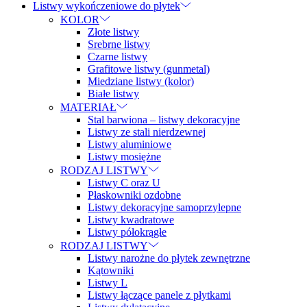
Listwy wykończeniowe do płytek
KOLOR
Złote listwy
Srebrne listwy
Czarne listwy
Grafitowe listwy (gunmetal)
Miedziane listwy (kolor)
Białe listwy
MATERIAŁ
Stal barwiona – listwy dekoracyjne
Listwy ze stali nierdzewnej
Listwy aluminiowe
Listwy mosiężne
RODZAJ LISTWY
Listwy C oraz U
Płaskowniki ozdobne
Listwy dekoracyjne samoprzylepne
Listwy kwadratowe
Listwy półokrągłe
RODZAJ LISTWY
Listwy narożne do płytek zewnętrzne
Kątowniki
Listwy L
Listwy łączące panele z płytkami