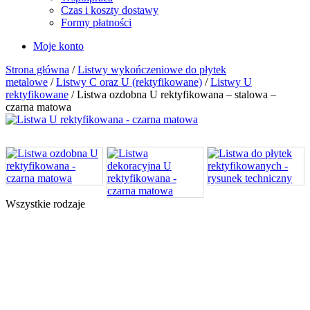
Czas i koszty dostawy
Formy płatności
Moje konto
Strona główna
/
Listwy wykończeniowe do płytek
metalowe
/
Listwy C oraz U (rektyfikowane)
/
Listwy U
rektyfikowane
/ Listwa ozdobna U rektyfikowana – stalowa –
czarna matowa
Wszystkie rodzaje