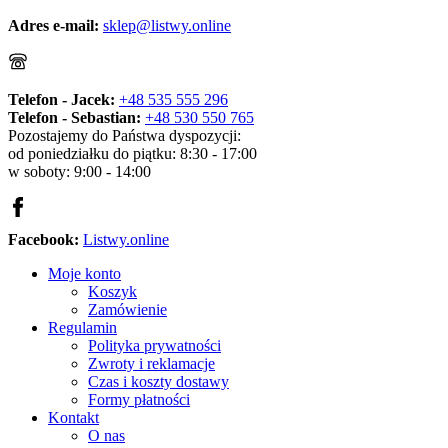
Adres e-mail:
sklep@listwy.online
Telefon - Jacek:
+48 535 555 296
Telefon - Sebastian:
+48 530 550 765
Pozostajemy do Państwa dyspozycji:
od poniedziałku do piątku: 8:30 - 17:00
w soboty: 9:00 - 14:00
Facebook:
Listwy.online
Moje konto
Koszyk
Zamówienie
Regulamin
Polityka prywatności
Zwroty i reklamacje
Czas i koszty dostawy
Formy płatności
Kontakt
O nas