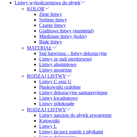
Listwy wykończeniowe do płytek
KOLOR
Złote listwy
Srebrne listwy
Czarne listwy
Grafitowe listwy (gunmetal)
Miedziane listwy (kolor)
Białe listwy
MATERIAŁ
Stal barwiona – listwy dekoracyjne
Listwy ze stali nierdzewnej
Listwy aluminiowe
Listwy mosiężne
RODZAJ LISTWY
Listwy C oraz U
Płaskowniki ozdobne
Listwy dekoracyjne samoprzylepne
Listwy kwadratowe
Listwy półokrągłe
RODZAJ LISTWY
Listwy narożne do płytek zewnętrzne
Kątowniki
Listwy L
Listwy łączące panele z płytkami