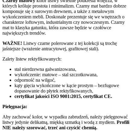
Czarny matowy
kolor listwy świetnie podkreśla wnętrza, w
których króluje prostota i minimalizm. Czarny mat bardzo dobrze
komponuje się z surowym drewnem, a także z metalowym
wykończeniem mebli. Doskonale prezentuje się we wnętrzach o
charakterze loftowym, industrialnym czy nowoczesnym. Czarny
mat to klasyka gatunku, która zawsze będzie w czołówce
największych trendów.
WAŻNE!
Listwy czarne polerowane z tej kolekcji są trochę
jaśniejsze (wrażenie antracytowej, grafitowej stali).
Zalety listew rektyfikowanych:
stal nierdzewna galwanizowana,
wykończenie: matowe – stal szczotkowana,
odporność na wilgoć,
kąty gięcia wykończone w kącie prostym – bezfugowe
dopasowanie do płytek rektyfikowanych,
certyfikat jakości ISO 9001:2015, certyfikat CE.
Pielęgnacja:
Aby zachować kolor, w wypadku zabrudzeń, należy pielęgnować
listwy jedynie delikatną, miękką szmatką i wodą z mydłem.
Profili
NIE należy
szorować, trzeć ani czyścić chemią.