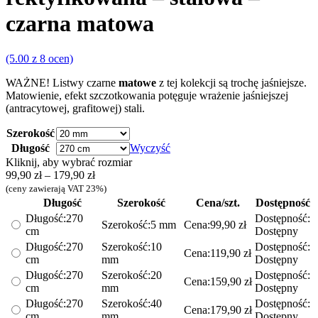
czarna matowa
(5.00 z 8 ocen)
WAŻNE! Listwy czarne
matowe
z tej kolekcji są trochę jaśniejsze.
Matowienie, efekt szczotkowania potęguje wrażenie jaśniejszej
(antracytowej, grafitowej) stali.
Szerokość
Długość
Wyczyść
Kliknij, aby wybrać rozmiar
Zakres
99,90
zł
–
179,90
zł
cen:
(ceny zawierają VAT 23%)
od
Długość
Szerokość
Cena/szt.
Dostępność
99,90 zł
Długość:
270
Dostępność:
Szerokość:
5 mm
Cena:
99,90
zł
do
cm
Dostępny
179,90 zł
Długość:
270
Szerokość:
10
Dostępność:
Cena:
119,90
zł
cm
mm
Dostępny
Długość:
270
Szerokość:
20
Dostępność:
Cena:
159,90
zł
cm
mm
Dostępny
Długość:
270
Szerokość:
40
Dostępność:
Cena:
179,90
zł
cm
mm
Dostępny