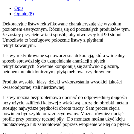
Opis
Opinie (8)
Dekoracyjne listwy rektyfikowane charakteryzują się wysokim
poziomem estetycznym. Różnią się od pozostałych produktów tym,
że zostały przycięte w taki sposób, aby utworzyły kąt 90 stopni.
Umożliwia to bezfugowe położenie listwy z płytkami
rektyfikowanymi.
Listwy rektyfikowane są nowoczesną dekoracją, która w idealny
sposób sprawdzi się do uzupełnienia aranżacji z płytek
rektyfikowanych. Świetnie komponują się zarówno z glazurą,
betonem architektonicznym, płytą meblową czy drewnem.
Produkt wysokiej klasy, dzięki wykorzystaniu wysokiej jakości
kwasoodpornej stali nierdzewnej.
Listwy można bezproblemowo docinać do odpowiedniej długości
przy użyciu szlifierki kątowej z właściwą tarczą do obróbki metalu
stosując najwyższe prędkości obrotu tarczy. Sam proces cięcia
powinien być szybki oraz zdecydowany. Można również dociąć
profile przy pomocy ręcznej piły. Do montażu można użyć kleju
montażowego lub zamontować poprzez wtopienie w klej do płytek.