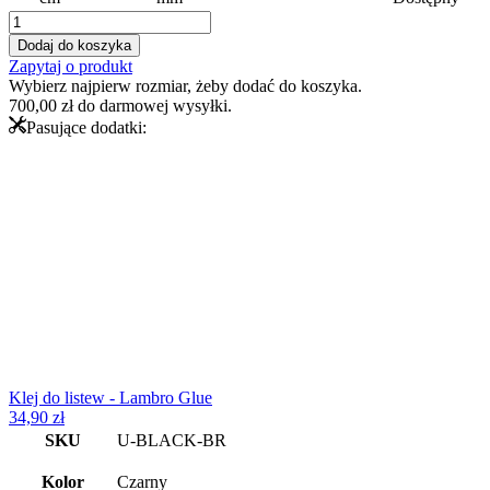
ilość
Listwa
Dodaj do koszyka
ozdobna
Zapytaj o produkt
U
Wybierz najpierw rozmiar, żeby dodać do koszyka.
rektyfikowana
700,00
zł
do darmowej wysyłki.
-
Pasujące dodatki:
stalowa
-
czarna
matowa
Klej do listew - Lambro Glue
34,90
zł
SKU
U-BLACK-BR
Kolor
Czarny