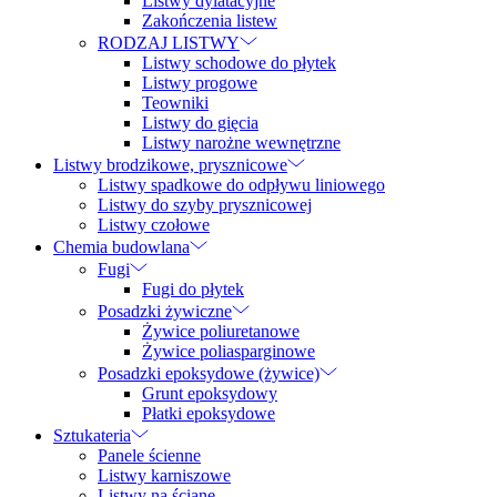
Listwy dylatacyjne
Zakończenia listew
RODZAJ LISTWY
Listwy schodowe do płytek
Listwy progowe
Teowniki
Listwy do gięcia
Listwy narożne wewnętrzne
Listwy brodzikowe, prysznicowe
Listwy spadkowe do odpływu liniowego
Listwy do szyby prysznicowej
Listwy czołowe
Chemia budowlana
Fugi
Fugi do płytek
Posadzki żywiczne
Żywice poliuretanowe
Żywice poliasparginowe
Posadzki epoksydowe (żywice)
Grunt epoksydowy
Płatki epoksydowe
Sztukateria
Panele ścienne
Listwy karniszowe
Listwy na ścianę