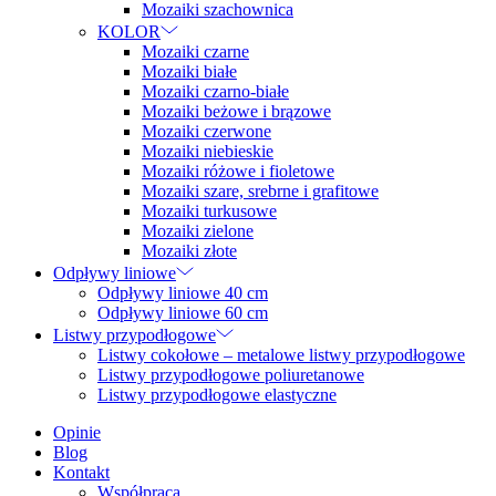
Mozaiki szachownica
KOLOR
Mozaiki czarne
Mozaiki białe
Mozaiki czarno-białe
Mozaiki beżowe i brązowe
Mozaiki czerwone
Mozaiki niebieskie
Mozaiki różowe i fioletowe
Mozaiki szare, srebrne i grafitowe
Mozaiki turkusowe
Mozaiki zielone
Mozaiki złote
Odpływy liniowe
Odpływy liniowe 40 cm
Odpływy liniowe 60 cm
Listwy przypodłogowe
Listwy cokołowe – metalowe listwy przypodłogowe
Listwy przypodłogowe poliuretanowe
Listwy przypodłogowe elastyczne
Opinie
Blog
Kontakt
Współpraca