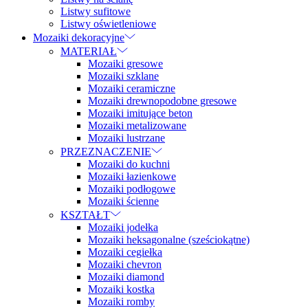
Listwy sufitowe
Listwy oświetleniowe
Mozaiki dekoracyjne
MATERIAŁ
Mozaiki gresowe
Mozaiki szklane
Mozaiki ceramiczne
Mozaiki drewnopodobne gresowe
Mozaiki imitujące beton
Mozaiki metalizowane
Mozaiki lustrzane
PRZEZNACZENIE
Mozaiki do kuchni
Mozaiki łazienkowe
Mozaiki podłogowe
Mozaiki ścienne
KSZTAŁT
Mozaiki jodełka
Mozaiki heksagonalne (sześciokątne)
Mozaiki cegiełka
Mozaiki chevron
Mozaiki diamond
Mozaiki kostka
Mozaiki romby