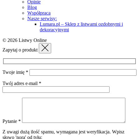
Opinie
Blog
Współpraca
Nasze serwisy:
Lumara.pl – Sklep z listwami ozdobnymi i
dekoracyjnymi
© 2026 Listwy Online
Zapytaj o produkt
Twoje imię *
Twój adres e-mail *
Pytanie *
Z uwagi dużą ilość spamu, wymagana jest weryfikacja.
Wpisz
słowo 'nora' od tyłu: