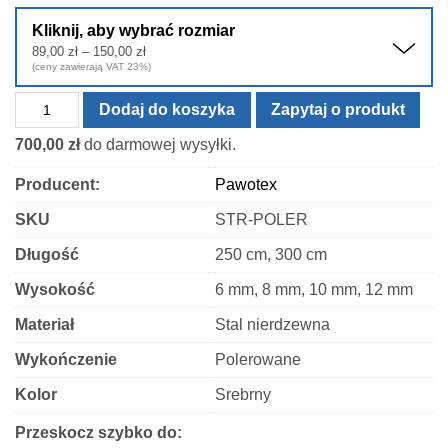
Kliknij, aby wybrać rozmiar
Zakres
89,00
zł
–
150,00
zł
cen:
(ceny zawierają VAT 23%)
od
89,00 zł
ilość
do
Dodaj do koszyka
Zapytaj o produkt
150,00 zł
Listwa
700,00
zł
do darmowej wysyłki.
półokrągła
narożna
Producent:
Pawotex
-
SKU
STR-POLER
stal
polerowana
Długość
250 cm, 300 cm
Wysokość
6 mm, 8 mm, 10 mm, 12 mm
Materiał
Stal nierdzewna
Wykończenie
Polerowane
Kolor
Srebrny
Przeskocz szybko do: