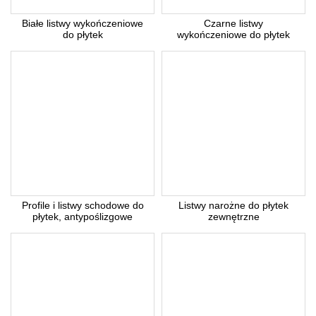
* Pola wymagane
Odpowiedź wyślemy na podany adres e-mail.
Białe listwy wykończeniowe
Czarne listwy
do płytek
wykończeniowe do płytek
Anuluj
Profile i listwy schodowe do
Listwy narożne do płytek
płytek, antypoślizgowe
zewnętrzne