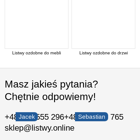
Listwy ozdobne do mebli
Listwy ozdobne do drzwi
Masz jakieś pytania?
Chętnie odpowiemy!
+48 535 555 296
+48 530 550 765
Jacek
Sebastian
sklep@listwy.online