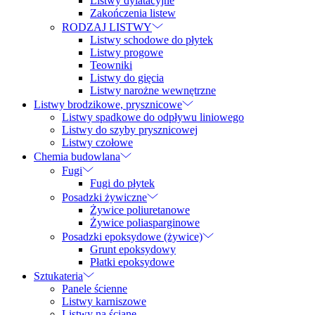
Listwy dylatacyjne
Zakończenia listew
RODZAJ LISTWY
Listwy schodowe do płytek
Listwy progowe
Teowniki
Listwy do gięcia
Listwy narożne wewnętrzne
Listwy brodzikowe, prysznicowe
Listwy spadkowe do odpływu liniowego
Listwy do szyby prysznicowej
Listwy czołowe
Chemia budowlana
Fugi
Fugi do płytek
Posadzki żywiczne
Żywice poliuretanowe
Żywice poliasparginowe
Posadzki epoksydowe (żywice)
Grunt epoksydowy
Płatki epoksydowe
Sztukateria
Panele ścienne
Listwy karniszowe
Listwy na ścianę