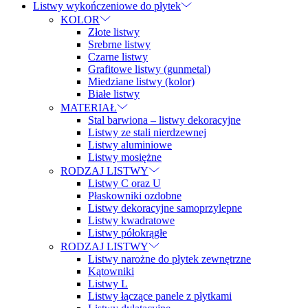
Listwy wykończeniowe do płytek
KOLOR
Złote listwy
Srebrne listwy
Czarne listwy
Grafitowe listwy (gunmetal)
Miedziane listwy (kolor)
Białe listwy
MATERIAŁ
Stal barwiona – listwy dekoracyjne
Listwy ze stali nierdzewnej
Listwy aluminiowe
Listwy mosiężne
RODZAJ LISTWY
Listwy C oraz U
Płaskowniki ozdobne
Listwy dekoracyjne samoprzylepne
Listwy kwadratowe
Listwy półokrągłe
RODZAJ LISTWY
Listwy narożne do płytek zewnętrzne
Kątowniki
Listwy L
Listwy łączące panele z płytkami