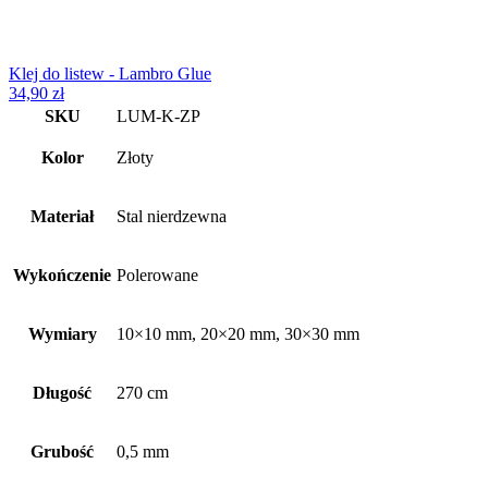
Klej do listew - Lambro Glue
34,90
zł
SKU
LUM-K-ZP
Kolor
Złoty
Materiał
Stal nierdzewna
Wykończenie
Polerowane
Wymiary
10×10 mm, 20×20 mm, 30×30 mm
Długość
270 cm
Grubość
0,5 mm