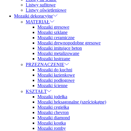
Listwy sufitowe
Listwy oświetleniowe
Mozaiki dekoracyjne
MATERIAŁ
Mozaiki gresowe
Mozaiki szklane
Mozaiki ceramiczne
Mozaiki drewnopodobne gresowe
Mozaiki imitujące beton
Mozaiki metalizowane
Mozaiki lustrzane
PRZEZNACZENIE
Mozaiki do kuchni
Mozaiki łazienkowe
Mozaiki podłogowe
Mozaiki ścienne
KSZTAŁT
Mozaiki jodełka
Mozaiki heksagonalne (sześciokątne)
Mozaiki cegiełka
Mozaiki chevron
Mozaiki diamond
Mozaiki kostka
Mozaiki romby