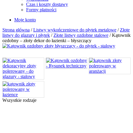
Czas i koszty dostawy
Formy płatności
Moje konto
Strona główna
/
Listwy wykończeniowe do płytek metalowe
/
Złote
listwy do glazury i płytek
/
Złote listwy ozdobne stalowe
/ Kątownik
ozdobny – złoty dekor do łazienki – błyszczący
Wszystkie rodzaje