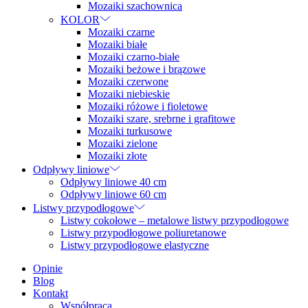
Mozaiki szachownica
KOLOR
Mozaiki czarne
Mozaiki białe
Mozaiki czarno-białe
Mozaiki beżowe i brązowe
Mozaiki czerwone
Mozaiki niebieskie
Mozaiki różowe i fioletowe
Mozaiki szare, srebrne i grafitowe
Mozaiki turkusowe
Mozaiki zielone
Mozaiki złote
Odpływy liniowe
Odpływy liniowe 40 cm
Odpływy liniowe 60 cm
Listwy przypodłogowe
Listwy cokołowe – metalowe listwy przypodłogowe
Listwy przypodłogowe poliuretanowe
Listwy przypodłogowe elastyczne
Opinie
Blog
Kontakt
Współpraca