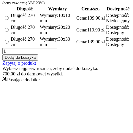
cen:
(ceny zawierają VAT 23%)
od
Długość
Wymiary
Cena/szt.
Dostępność
109,90 zł
Długość:
270
Wymiary:
10x10
Dostępność:
Cena:
109,90
zł
do
cm
mm
Niedostępny
139,90 zł
Długość:
270
Wymiary:
20x20
Dostępność:
Cena:
119,90
zł
cm
mm
Dostępny
Długość:
270
Wymiary:
30x30
Dostępność:
Cena:
139,90
zł
cm
mm
Dostępny
ilość
Kątownik
Dodaj do koszyka
ozdobny
Zapytaj o produkt
–
Wybierz najpierw rozmiar, żeby dodać do koszyka.
złoty
700,00
zł
do darmowej wysyłki.
dekor
Pasujące dodatki:
do
łazienki
–
błyszczący