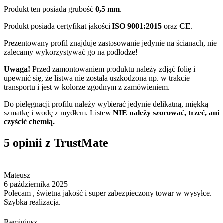
Produkt ten posiada grubość
0,5 mm
.
Produkt posiada certyfikat jakości
ISO 9001:2015
oraz
CE
.
Prezentowany profil znajduje zastosowanie jedynie na ścianach, nie
zalecamy wykorzystywać go na podłodze!
Uwaga!
Przed zamontowaniem produktu należy zdjąć folię i
upewnić się, że listwa nie została uszkodzona np. w trakcie
transportu i jest w kolorze zgodnym z zamówieniem.
Do pielęgnacji profilu należy wybierać jedynie delikatną, miękką
szmatkę i wodę z mydłem. Listew
NIE należy
szorować, trzeć, ani
czyścić chemią.
5 opinii z TrustMate
Mateusz
6 października 2025
Polecam , świetna jakość i super zabezpieczony towar w wysyłce.
Szybka realizacja.
Remigiusz