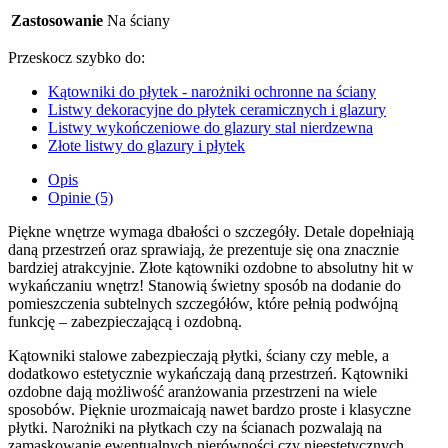
Zastosowanie
Na ściany
Przeskocz szybko do:
Kątowniki do płytek - narożniki ochronne na ściany
Listwy dekoracyjne do płytek ceramicznych i glazury
Listwy wykończeniowe do glazury stal nierdzewna
Złote listwy do glazury i płytek
Opis
Opinie (5)
Piękne wnętrze wymaga dbałości o szczegóły. Detale dopełniają
daną przestrzeń oraz sprawiają, że prezentuje się ona znacznie
bardziej atrakcyjnie. Złote kątowniki ozdobne to absolutny hit w
wykańczaniu wnętrz! Stanowią świetny sposób na dodanie do
pomieszczenia subtelnych szczegółów, które pełnią podwójną
funkcję – zabezpieczającą i ozdobną.
Kątowniki stalowe zabezpieczają płytki, ściany czy meble, a
dodatkowo estetycznie wykańczają daną przestrzeń. Kątowniki
ozdobne dają możliwość aranżowania przestrzeni na wiele
sposobów. Pięknie urozmaicają nawet bardzo proste i klasyczne
płytki. Narożniki na płytkach czy na ścianach pozwalają na
zamaskowanie ewentualnych nierówności czy nieestetycznych