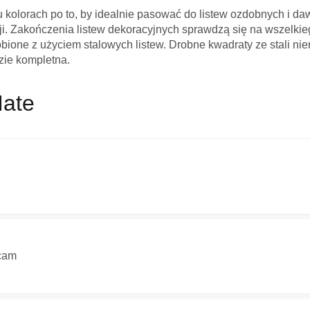
kolorach po to, by idealnie pasować do listew ozdobnych i d
i. Zakończenia listew dekoracyjnych sprawdzą się na wszelkieg
bione z użyciem stalowych listew. Drobne kwadraty ze stali ni
dzie kompletna.
 imię *
Mate
adres e-mail *
ie *
gi dużą ilość spamu, wymagana jest weryfikacja.
cam
 słowo 'nora' od tyłu: