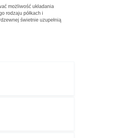
awać możliwość układania
o rodzaju półkach i
erdzewnej świetnie uzupełnią