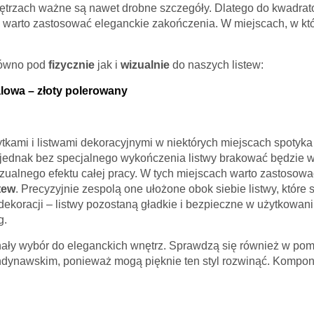
trzach ważne są nawet drobne szczegóły. Dlatego do kwadrato
warto zastosować eleganckie zakończenia. W miejscach, w któr
równo pod
fizycznie
jak i
wizualnie
do naszych listew:
lowa – złoty polerowany
kami i listwami dekoracyjnymi w niektórych miejscach spotyka
e, jednak bez specjalnego wykończenia listwy brakować będzie
ualnego efektu całej pracy. W tych miejscach warto zastosować
tew
. Precyzyjnie zespolą one ułożone obok siebie listwy, które 
dekoracji – listwy pozostaną gładkie i bezpieczne w użytkowan
g.
nały wybór do eleganckich wnętrz. Sprawdzą się również w pomi
ndynawskim, ponieważ mogą pięknie ten styl rozwinąć. Kompon