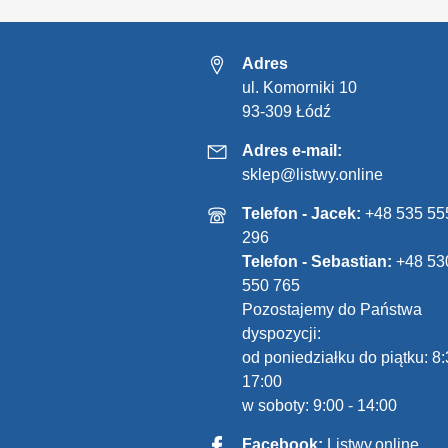
Adres
ul. Komorniki 10
93-309 Łódź
Adres e-mail:
sklep@listwy.online
Telefon - Jacek:
+48 535 55
296
Telefon - Sebastian:
+48 53
550 765
Pozostajemy do Państwa
dyspozycji:
od poniedziałku do piątku: 8:
17:00
w soboty: 9:00 - 14:00
Facebook:
Listwy.online