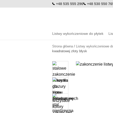
+48 535 555 296
+48 530 550 76
Listwy wykończeniowe do płytek
Li
L
Strona główna
/
Listwy wykończeniowe do
l
KOL
kwadratowej złoty błysk
L
Złote l
L
Srebrn
Czarne
Grafito
(gunme
Miedzia
Białe l