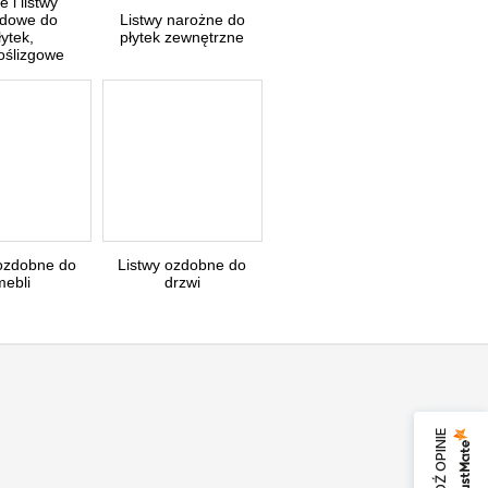
le i listwy
dowe do
Listwy narożne do
łytek,
płytek zewnętrzne
oślizgowe
 ozdobne do
Listwy ozdobne do
mebli
drzwi
SPRAWDŹ OPINIE