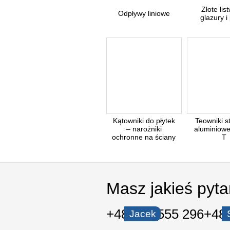
Złote lis
Odpływy liniowe
glazury i
Kątowniki do płytek
Teowniki s
– narożniki
aluminiowe 
ochronne na ściany
T
Masz jakieś pyt
+48 535 555 296
+48 
Jacek