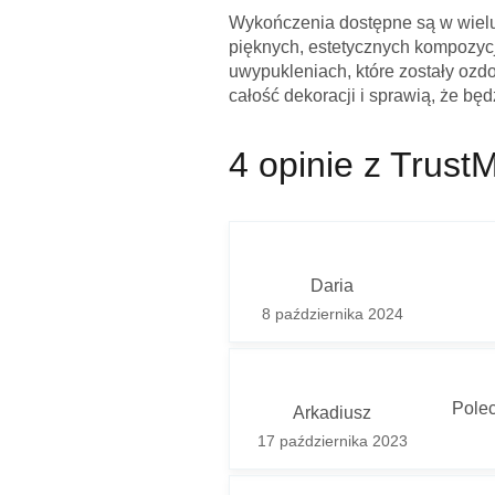
Wykończenia dostępne są w wielu 
pięknych, estetycznych kompozycj
uwypukleniach, które zostały ozdo
całość dekoracji i sprawią, że bę
Twoje
4 opinie z Trust
Twój 
Pytan
Daria
8 października 2024
Z uwa
Pole
Arkadiusz
Wpisz
17 października 2023