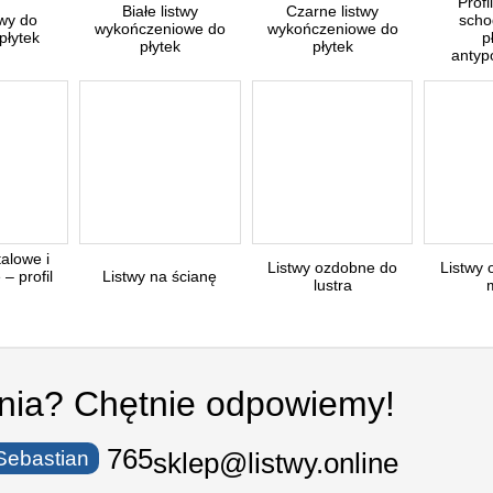
Profi
Białe listwy
Czarne listwy
twy do
scho
wykończeniowe do
wykończeniowe do
 płytek
p
płytek
płytek
antyp
talowe i
Listwy ozdobne do
Listwy
– profil
Listwy na ścianę
lustra
ania? Chętnie odpowiemy!
530 550 765
Sebastian
sklep@listwy.online