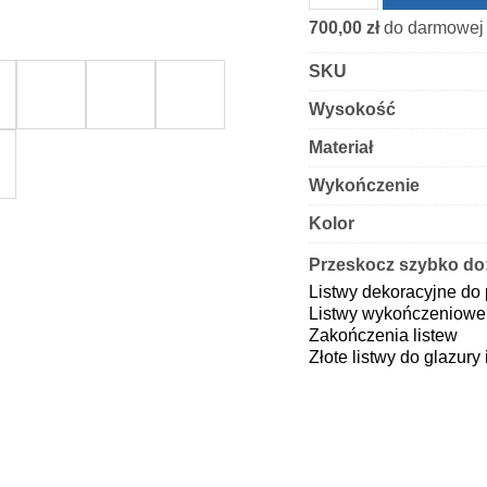
Zakończenie
700,00
zł
do darmowej 
listwy
dekoracyjnej
SKU
kwadratowej
Wysokość
złoty
błysk
Materiał
Wykończenie
Kolor
Przeskocz szybko do
Listwy dekoracyjne do 
Listwy wykończeniowe 
Zakończenia listew
Złote listwy do glazury 