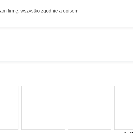
 wymagane
edź wyślemy na podany adres e-mail.
am firmę, wszystko zgodnie a opisem!
Anuluj