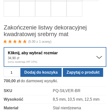
Zakończenie listwy dekoracyjnej
kwadratowej srebrny mat
(5.00 z 1 oceny)
Kliknij, aby wybrać rozmiar
34,90
zł
(ceny zawierają VAT 23%)
ilość
Dodaj do koszyka
Zapytaj o produkt
Zakończenie
700,00
zł
do darmowej wysyłki.
listwy
dekoracyjnej
SKU
PQ-SILVER-BR
kwadratowej
Wysokość
8,5 mm, 10,5 mm, 12,5 mm
srebrny
mat
Materiał
Stal nierdzewna