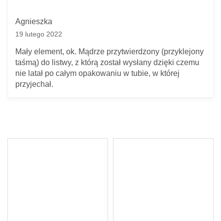
Agnieszka
19 lutego 2022
Mały element, ok. Mądrze przytwierdzony (przyklejony
taśmą) do listwy, z którą został wysłany dzięki czemu
nie latał po całym opakowaniu w tubie, w której
przyjechał.
Twoje imię *
Twój adres e-mail *
Pytanie *