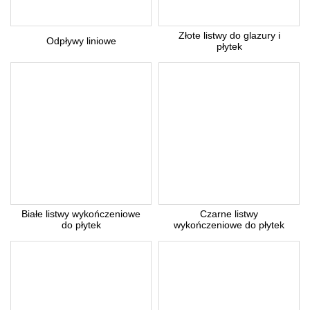
Złote listwy do glazury i
Z uwagi dużą ilość spamu, wymagana jest weryfikacja.
Odpływy liniowe
płytek
Wpisz słowo 'nora' od tyłu:
* Pola wymagane
Odpowiedź wyślemy na podany adres e-mail.
Anuluj
Białe listwy wykończeniowe
Czarne listwy
do płytek
wykończeniowe do płytek