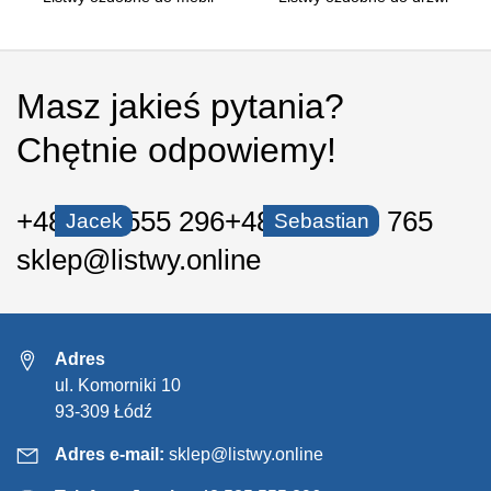
Masz jakieś pytania?
Chętnie odpowiemy!
+48 535 555 296
+48 530 550 765
Jacek
Sebastian
sklep@listwy.online
Adres
ul. Komorniki 10
93-309 Łódź
Adres e-mail:
sklep@listwy.online