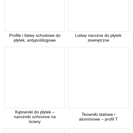
Profile i listwy schodowe do
Listwy narożne do płytek
płytek, antypoślizgowe
zewnętrzne
Kątowniki do płytek –
Teowniki stalowe i
narożniki ochronne na
aluminiowe – profil T
ściany