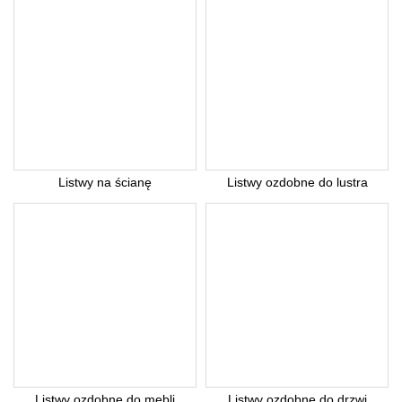
Listwy na ścianę
Listwy ozdobne do lustra
Listwy ozdobne do mebli
Listwy ozdobne do drzwi