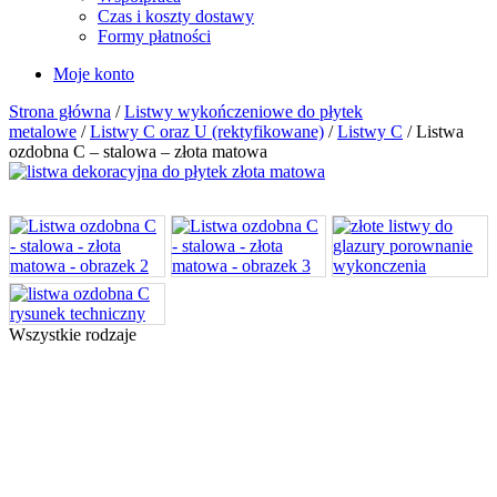
Czas i koszty dostawy
Formy płatności
Moje konto
Strona główna
/
Listwy wykończeniowe do płytek
metalowe
/
Listwy C oraz U (rektyfikowane)
/
Listwy C
/ Listwa
ozdobna C – stalowa – złota matowa
Wszystkie rodzaje