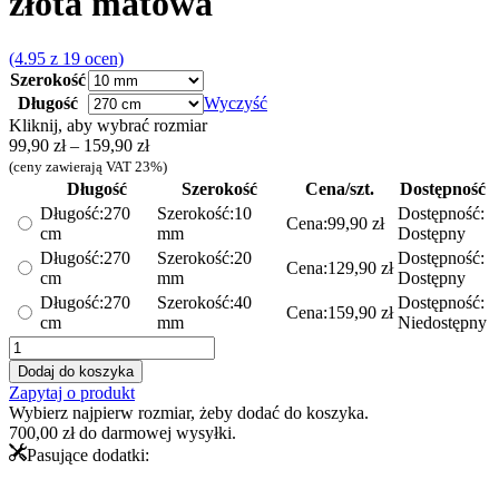
złota matowa
(4.95 z 19 ocen)
Szerokość
Długość
Wyczyść
Kliknij, aby wybrać rozmiar
Zakres
99,90
zł
–
159,90
zł
cen:
(ceny zawierają VAT 23%)
od
Długość
Szerokość
Cena/szt.
Dostępność
99,90 zł
Długość:
270
Szerokość:
10
Dostępność:
Cena:
99,90
zł
do
cm
mm
Dostępny
159,90 zł
Długość:
270
Szerokość:
20
Dostępność:
Cena:
129,90
zł
cm
mm
Dostępny
Długość:
270
Szerokość:
40
Dostępność:
Cena:
159,90
zł
cm
mm
Niedostępny
ilość
Listwa
Dodaj do koszyka
ozdobna
Zapytaj o produkt
C
Wybierz najpierw rozmiar, żeby dodać do koszyka.
-
700,00
zł
do darmowej wysyłki.
stalowa
Pasujące dodatki:
-
złota