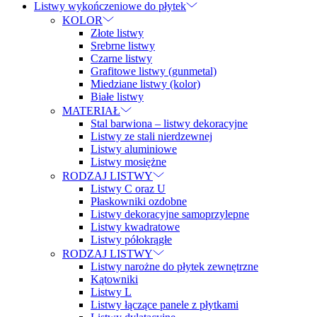
Listwy wykończeniowe do płytek
KOLOR
Złote listwy
Srebrne listwy
Czarne listwy
Grafitowe listwy (gunmetal)
Miedziane listwy (kolor)
Białe listwy
MATERIAŁ
Stal barwiona – listwy dekoracyjne
Listwy ze stali nierdzewnej
Listwy aluminiowe
Listwy mosiężne
RODZAJ LISTWY
Listwy C oraz U
Płaskowniki ozdobne
Listwy dekoracyjne samoprzylepne
Listwy kwadratowe
Listwy półokrągłe
RODZAJ LISTWY
Listwy narożne do płytek zewnętrzne
Kątowniki
Listwy L
Listwy łączące panele z płytkami