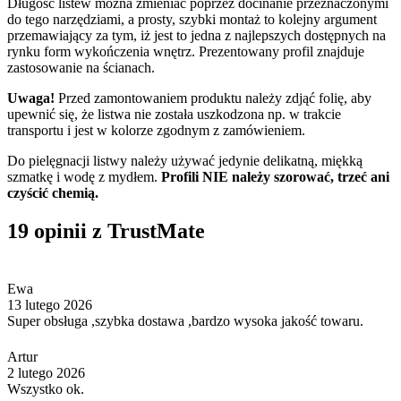
Długość listew można zmieniać poprzez docinanie przeznaczonymi
do tego narzędziami, a prosty, szybki montaż to kolejny argument
przemawiający za tym, iż jest to jedna z najlepszych dostępnych na
rynku form wykończenia wnętrz. Prezentowany profil znajduje
zastosowanie na ścianach.
Uwaga!
Przed zamontowaniem produktu należy zdjąć folię, aby
upewnić się, że listwa nie została uszkodzona np. w trakcie
transportu i jest w kolorze zgodnym z zamówieniem.
Do pielęgnacji listwy należy używać jedynie delikatną, miękką
szmatkę i wodę z mydłem.
Profili NIE należy
szorować, trzeć ani
czyścić chemią.
19 opinii z TrustMate
Ewa
13 lutego 2026
Super obsługa ,szybka dostawa ,bardzo wysoka jakość towaru.
Artur
2 lutego 2026
Wszystko ok.