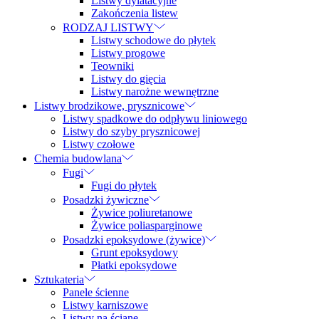
Listwy dylatacyjne
Zakończenia listew
RODZAJ LISTWY
Listwy schodowe do płytek
Listwy progowe
Teowniki
Listwy do gięcia
Listwy narożne wewnętrzne
Listwy brodzikowe, prysznicowe
Listwy spadkowe do odpływu liniowego
Listwy do szyby prysznicowej
Listwy czołowe
Chemia budowlana
Fugi
Fugi do płytek
Posadzki żywiczne
Żywice poliuretanowe
Żywice poliasparginowe
Posadzki epoksydowe (żywice)
Grunt epoksydowy
Płatki epoksydowe
Sztukateria
Panele ścienne
Listwy karniszowe
Listwy na ścianę