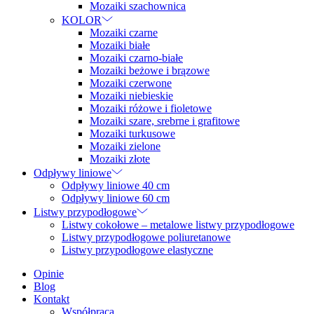
Mozaiki szachownica
KOLOR
Mozaiki czarne
Mozaiki białe
Mozaiki czarno-białe
Mozaiki beżowe i brązowe
Mozaiki czerwone
Mozaiki niebieskie
Mozaiki różowe i fioletowe
Mozaiki szare, srebrne i grafitowe
Mozaiki turkusowe
Mozaiki zielone
Mozaiki złote
Odpływy liniowe
Odpływy liniowe 40 cm
Odpływy liniowe 60 cm
Listwy przypodłogowe
Listwy cokołowe – metalowe listwy przypodłogowe
Listwy przypodłogowe poliuretanowe
Listwy przypodłogowe elastyczne
Opinie
Blog
Kontakt
Współpraca