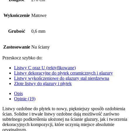
Wykończenie
Matowe
Grubość
0,6 mm
Zastosowanie
Na ściany
Przeskocz szybko do:
Listwy C oraz U (rektyfikowane)
Listwy dekoracyjne do płytek ceramicznych i glazury
Listwy wykończeniowe do glazury stal nierdzewna
Złote listwy do glazury i płytek
Opis
Opinie (19)
Listwy ozdobne do płytek to nowy, piękniejszy sposób ozdobienia
ścian. Solidne i trwałe listwy ozdobne dają możliwość zarówno
subtelnego podkreślenia ułożonej na ścianie glazury, jak i tworzenia
dekoracyjnych kompozycji, które uczynią miejsce absolutnie
oryginalnym.