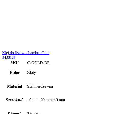
matowa
Klej do listew - Lambro Glue
34,90
zł
SKU
C-GOLD-BR
Kolor
Złoty
Materiał
Stal nierdzewna
Szerokość
10 mm, 20 mm, 40 mm
Długość
270 cm