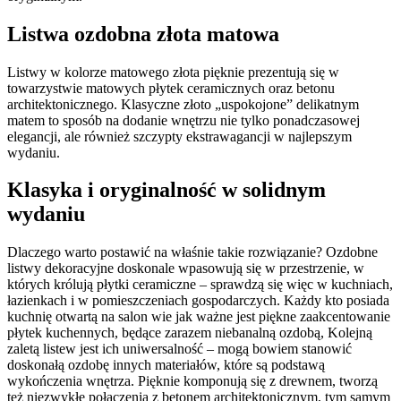
Listwa ozdobna złota matowa
Listwy w kolorze matowego złota pięknie prezentują się w
towarzystwie matowych płytek ceramicznych oraz betonu
architektonicznego. Klasyczne złoto „uspokojone” delikatnym
matem to sposób na dodanie wnętrzu nie tylko ponadczasowej
elegancji, ale również szczypty ekstrawagancji w najlepszym
wydaniu.
Klasyka i oryginalność w solidnym
wydaniu
Dlaczego warto postawić na właśnie takie rozwiązanie? Ozdobne
listwy dekoracyjne doskonale wpasowują się w przestrzenie, w
których królują płytki ceramiczne – sprawdzą się więc w kuchniach,
łazienkach i w pomieszczeniach gospodarczych. Każdy kto posiada
kuchnię otwartą na salon wie jak ważne jest piękne zaakcentowanie
płytek kuchennych, będące zarazem niebanalną ozdobą, Kolejną
zaletą listew jest ich uniwersalność – mogą bowiem stanowić
doskonałą ozdobę innych materiałów, które są podstawą
wykończenia wnętrza. Pięknie komponują się z drewnem, tworzą
też niezwykłe połączenia z betonem architektonicznym, tym samym