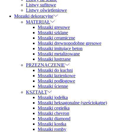
Listwy sufitowe
Listwy oświetleniowe
Mozaiki dekoracyjne
MATERIAŁ
Mozaiki gresowe
Mozaiki szklane
Mozaiki ceramiczne
Mozaiki drewnopodobne gresowe
Mozaiki imitujące beton
Mozaiki metalizowane
Mozaiki lustrzane
PRZEZNACZENIE
Mozaiki do kuchni
Mozaiki łazienkowe
Mozaiki podłogowe
Mozaiki ścienne
KSZTAŁT
Mozaiki jodełka
Mozaiki heksagonalne (sześciokątne)
Mozaiki cegiełka
Mozaiki chevron
Mozaiki diamond
Mozaiki kostka
Mozaiki romby