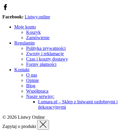
Facebook:
Listwy.online
Moje konto
Koszyk
Zamówienie
Regulamin
Polityka prywatności
Zwroty i reklamacje
Czas i koszty dostawy
Formy płatności
Kontakt
O nas
Opinie
Blog
Współpraca
Nasze serwisy:
Lumara.pl – Sklep z listwami ozdobnymi i
dekoracyjnymi
© 2026 Listwy Online
Zapytaj o produkt