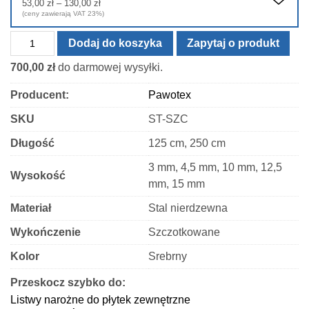
Zakres
53,00
zł
–
130,00
zł
cen:
(ceny zawierają VAT 23%)
od
53,00 zł
ilość
do
Dodaj do koszyka
Zapytaj o produkt
130,00 zł
Listwa
700,00
zł
do darmowej wysyłki.
narożnikowa
prosta
Producent:
Pawotex
L
SKU
ST-SZC
-
stal
Długość
125 cm, 250 cm
szczotkowana
3 mm, 4,5 mm, 10 mm, 12,5
Wysokość
mm, 15 mm
Materiał
Stal nierdzewna
Wykończenie
Szczotkowane
Kolor
Srebrny
Przeskocz szybko do:
Listwy narożne do płytek zewnętrzne