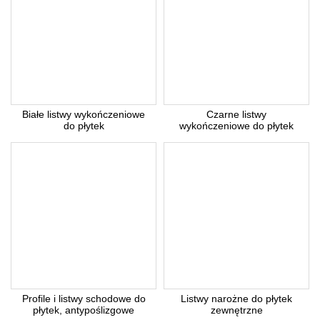
Wpisz słowo 'nora' od tyłu:
* Pola wymagane
Odpowiedź wyślemy na podany adres e-mail.
Anuluj
Białe listwy wykończeniowe
Czarne listwy
do płytek
wykończeniowe do płytek
Profile i listwy schodowe do
Listwy narożne do płytek
płytek, antypoślizgowe
zewnętrzne