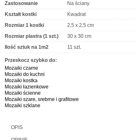
Zastosowanie
Na ściany
Kształt kostki
Kwadrat
Rozmiar 1 kostki
2,5 x 2,5 cm
Rozmiar plastra (1 szt.)
30 x 30 cm
Ilość sztuk na 1m2
11 szt.
Grubość
8 mm
Przeskocz szybko do:
Mozaiki czarne
Wykończenie
Błyszczące
Mozaiki do kuchni
Mozaiki kostka
Mozaiki łazienkowe
Mozaiki ścienne
Mozaiki szare, srebrne i grafitowe
Mozaiki szklane
OPIS
OPINIE