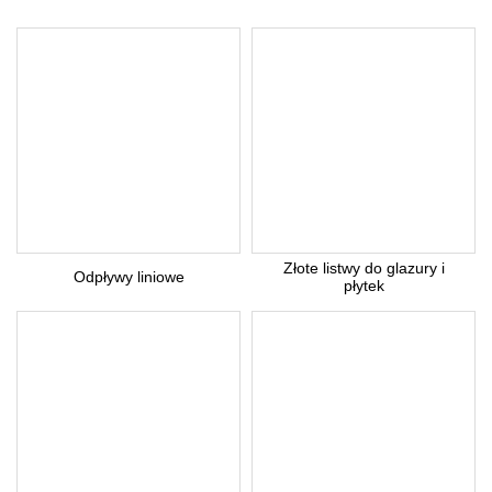
Pytanie *
Z uwagi dużą ilość spamu, wymagana jest weryfikacja.
Wpisz słowo 'nora' od tyłu:
* Pola wymagane
Złote listwy do glazury i
Odpływy liniowe
Odpowiedź wyślemy na podany adres e-mail.
płytek
Anuluj