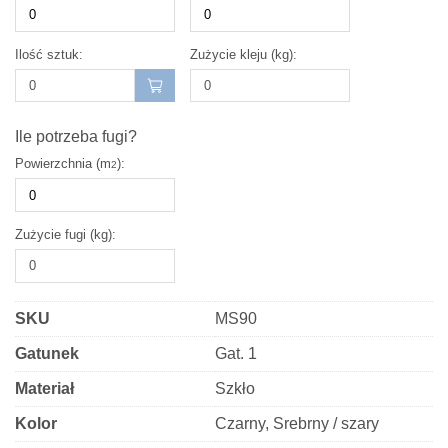
silver
brokat
Ilość sztuk:
Zużycie kleju (kg):
30x30
cm
Ile potrzeba fugi?
Powierzchnia (m
):
2
Zużycie fugi (kg):
SKU
MS90
Gatunek
Gat. 1
Materiał
Szkło
Kolor
Czarny, Srebrny / szary