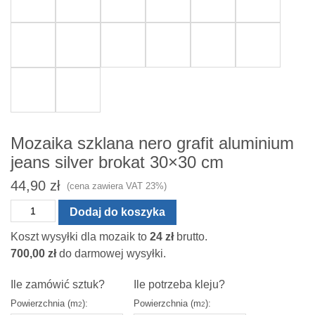
Mozaika szklana nero grafit aluminium
jeans silver brokat 30×30 cm
44,90
zł
(cena zawiera VAT 23%)
ilość
Dodaj do koszyka
Mozaika
Koszt wysyłki dla mozaik to
24
zł
brutto.
szklana
700,00
zł
do darmowej wysyłki.
nero
grafit
Ile zamówić sztuk?
Ile potrzeba kleju?
aluminium
Powierzchnia (m
):
Powierzchnia (m
):
2
2
jeans