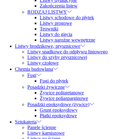
Listwy dylatacyjne
Zakończenia listew
RODZAJ LISTWY
Listwy schodowe do płytek
Listwy progowe
Teowniki
Listwy do gięcia
Listwy narożne wewnętrzne
Listwy brodzikowe, prysznicowe
Listwy spadkowe do odpływu liniowego
Listwy do szyby prysznicowej
Listwy czołowe
Chemia budowlana
Fugi
Fugi do płytek
Posadzki żywiczne
Żywice poliuretanowe
Żywice poliasparginowe
Posadzki epoksydowe (żywice)
Grunt epoksydowy
Płatki epoksydowe
Sztukateria
Panele ścienne
Listwy karniszowe
Listwy na ścianę