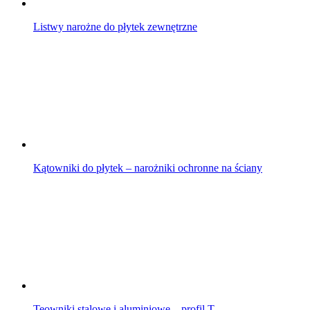
Listwy narożne do płytek zewnętrzne
Kątowniki do płytek – narożniki ochronne na ściany
Teowniki stalowe i aluminiowe – profil T