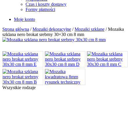
Czas i koszty dostawy
Formy płatności
Moje konto
Strona główna
/
Mozaiki dekoracyjne
/
Mozaiki szklane
/ Mozaika
szklana nero brokat srebrny 30×30 cm 8 mm
Wszystkie rodzaje