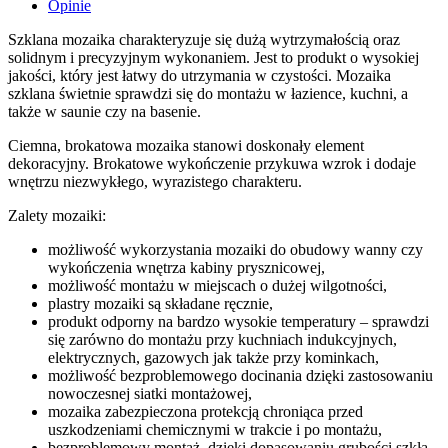
Opinie
Szklana mozaika charakteryzuje się dużą wytrzymałością oraz
solidnym i precyzyjnym wykonaniem. Jest to produkt o wysokiej
jakości, który jest łatwy do utrzymania w czystości. Mozaika
szklana świetnie sprawdzi się do montażu w łazience, kuchni, a
także w saunie czy na basenie.
Ciemna, brokatowa mozaika stanowi doskonały element
dekoracyjny. Brokatowe wykończenie przykuwa wzrok i dodaje
wnętrzu niezwykłego, wyrazistego charakteru.
Zalety mozaiki:
możliwość wykorzystania mozaiki do obudowy wanny czy
wykończenia wnętrza kabiny prysznicowej,
możliwość montażu w miejscach o dużej wilgotności,
plastry mozaiki są składane ręcznie,
produkt odporny na bardzo wysokie temperatury – sprawdzi
się zarówno do montażu przy kuchniach indukcyjnych,
elektrycznych, gazowych jak także przy kominkach,
możliwość bezproblemowego docinania dzięki zastosowaniu
nowoczesnej siatki montażowej,
mozaika zabezpieczona protekcją chroniąca przed
uszkodzeniami chemicznymi w trakcie i po montażu,
bezproblemowy montaż, dzięki dopasowaniu grubości szkła