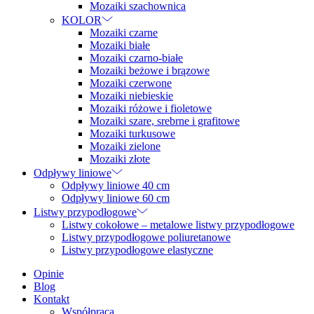
Mozaiki szachownica
KOLOR
Mozaiki czarne
Mozaiki białe
Mozaiki czarno-białe
Mozaiki beżowe i brązowe
Mozaiki czerwone
Mozaiki niebieskie
Mozaiki różowe i fioletowe
Mozaiki szare, srebrne i grafitowe
Mozaiki turkusowe
Mozaiki zielone
Mozaiki złote
Odpływy liniowe
Odpływy liniowe 40 cm
Odpływy liniowe 60 cm
Listwy przypodłogowe
Listwy cokołowe – metalowe listwy przypodłogowe
Listwy przypodłogowe poliuretanowe
Listwy przypodłogowe elastyczne
Opinie
Blog
Kontakt
Współpraca