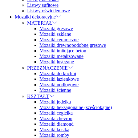
Listwy sufitowe
Listwy oświetleniowe
Mozaiki dekoracyjne
MATERIAŁ
Mozaiki gresowe
Mozaiki szklane
Mozaiki ceramiczne
Mozaiki drewnopodobne gresowe
Mozaiki imitujące beton
Mozaiki metalizowane
Mozaiki lustrzane
PRZEZNACZENIE
Mozaiki do kuchni
Mozaiki łazienkowe
Mozaiki podłogowe
Mozaiki ścienne
KSZTAŁT
Mozaiki jodełka
Mozaiki heksagonalne (sześciokątne)
Mozaiki cegiełka
Mozaiki chevron
Mozaiki diamond
Mozaiki kostka
Mozaiki romby