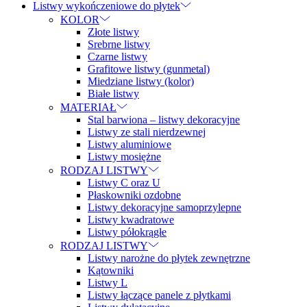
Listwy wykończeniowe do płytek
KOLOR
Złote listwy
Srebrne listwy
Czarne listwy
Grafitowe listwy (gunmetal)
Miedziane listwy (kolor)
Białe listwy
MATERIAŁ
Stal barwiona – listwy dekoracyjne
Listwy ze stali nierdzewnej
Listwy aluminiowe
Listwy mosiężne
RODZAJ LISTWY
Listwy C oraz U
Płaskowniki ozdobne
Listwy dekoracyjne samoprzylepne
Listwy kwadratowe
Listwy półokrągłe
RODZAJ LISTWY
Listwy narożne do płytek zewnętrzne
Kątowniki
Listwy L
Listwy łączące panele z płytkami