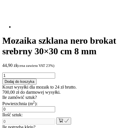
Mozaika szklana nero brokat
srebrny 30×30 cm 8 mm
44,90
zł
(cena zawiera VAT 23%)
ilość
Mozaika
Dodaj do koszyka
szklana
Koszt wysyłki dla mozaik to
24
zł
brutto.
nero
700,00
zł
do darmowej wysyłki.
brokat
Ile zamówić sztuk?
srebrny
2
Powierzchnia (m
):
30x30
cm
Ilość sztuk:
8
mm
Ile potrzeba kleju?