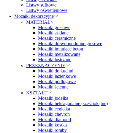
Listwy sufitowe
Listwy oświetleniowe
Mozaiki dekoracyjne
MATERIAŁ
Mozaiki gresowe
Mozaiki szklane
Mozaiki ceramiczne
Mozaiki drewnopodobne gresowe
Mozaiki imitujące beton
Mozaiki metalizowane
Mozaiki lustrzane
PRZEZNACZENIE
Mozaiki do kuchni
Mozaiki łazienkowe
Mozaiki podłogowe
Mozaiki ścienne
KSZTAŁT
Mozaiki jodełka
Mozaiki heksagonalne (sześciokątne)
Mozaiki cegiełka
Mozaiki chevron
Mozaiki diamond
Mozaiki kostka
Mozaiki romby