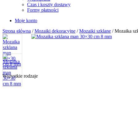
Czas i koszty dostawy
Formy płatności
Moje konto
Strona główna
/
Mozaiki dekoracyjne
/
Mozaiki szklane
/ Mozaika s
Wszystkie rodzaje