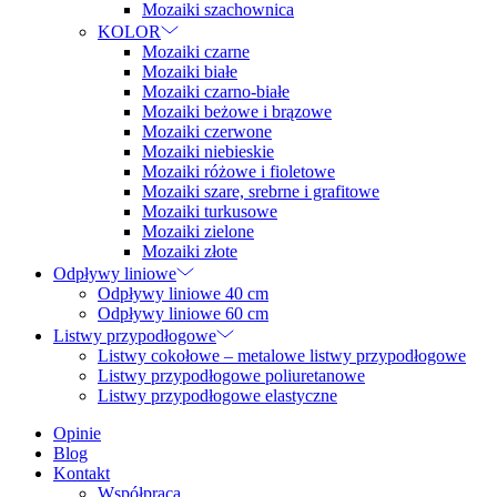
Mozaiki szachownica
KOLOR
Mozaiki czarne
Mozaiki białe
Mozaiki czarno-białe
Mozaiki beżowe i brązowe
Mozaiki czerwone
Mozaiki niebieskie
Mozaiki różowe i fioletowe
Mozaiki szare, srebrne i grafitowe
Mozaiki turkusowe
Mozaiki zielone
Mozaiki złote
Odpływy liniowe
Odpływy liniowe 40 cm
Odpływy liniowe 60 cm
Listwy przypodłogowe
Listwy cokołowe – metalowe listwy przypodłogowe
Listwy przypodłogowe poliuretanowe
Listwy przypodłogowe elastyczne
Opinie
Blog
Kontakt
Współpraca