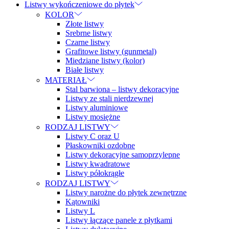
Listwy wykończeniowe do płytek
KOLOR
Złote listwy
Srebrne listwy
Czarne listwy
Grafitowe listwy (gunmetal)
Miedziane listwy (kolor)
Białe listwy
MATERIAŁ
Stal barwiona – listwy dekoracyjne
Listwy ze stali nierdzewnej
Listwy aluminiowe
Listwy mosiężne
RODZAJ LISTWY
Listwy C oraz U
Płaskowniki ozdobne
Listwy dekoracyjne samoprzylepne
Listwy kwadratowe
Listwy półokrągłe
RODZAJ LISTWY
Listwy narożne do płytek zewnętrzne
Kątowniki
Listwy L
Listwy łączące panele z płytkami