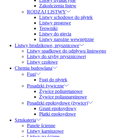
Listwy dylatacyjne
Zakończenia listew
RODZAJ LISTWY
Listwy schodowe do płytek
Listwy progowe
Teowniki
Listwy do gięcia
Listwy narożne wewnętrzne
Listwy brodzikowe, prysznicowe
Listwy spadkowe do odpływu liniowego
Listwy do szyby prysznicowej
Listwy czołowe
Chemia budowlana
Fugi
Fugi do płytek
Posadzki żywiczne
Żywice poliuretanowe
Żywice poliasparginowe
Posadzki epoksydowe (żywice)
Grunt epoksydowy
Płatki epoksydowe
Sztukateria
Panele ścienne
Listwy karniszowe
Listwy na ścianę