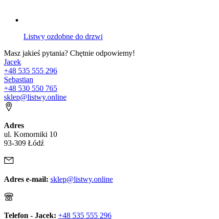
Listwy ozdobne do drzwi
Masz jakieś pytania? Chętnie odpowiemy!
Jacek
+48 535 555 296
Sebastian
+48 530 550 765
sklep@listwy.online
Adres
ul. Komorniki 10
93-309 Łódź
Adres e-mail:
sklep@listwy.online
Telefon - Jacek:
+48 535 555 296