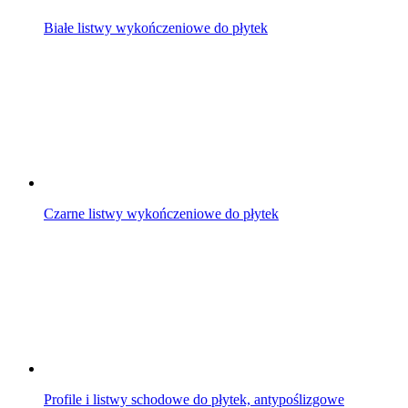
Białe listwy wykończeniowe do płytek
Czarne listwy wykończeniowe do płytek
Profile i listwy schodowe do płytek, antypoślizgowe