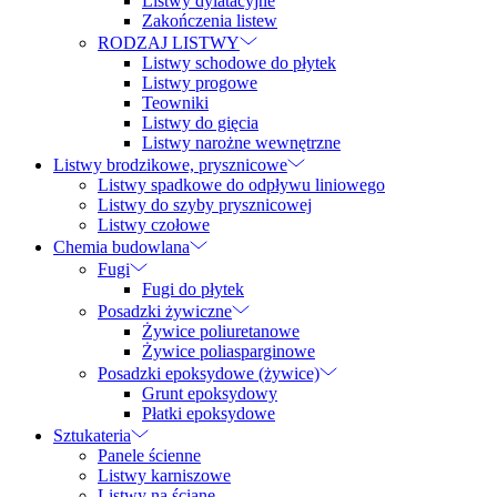
Listwy dylatacyjne
Zakończenia listew
RODZAJ LISTWY
Listwy schodowe do płytek
Listwy progowe
Teowniki
Listwy do gięcia
Listwy narożne wewnętrzne
Listwy brodzikowe, prysznicowe
Listwy spadkowe do odpływu liniowego
Listwy do szyby prysznicowej
Listwy czołowe
Chemia budowlana
Fugi
Fugi do płytek
Posadzki żywiczne
Żywice poliuretanowe
Żywice poliasparginowe
Posadzki epoksydowe (żywice)
Grunt epoksydowy
Płatki epoksydowe
Sztukateria
Panele ścienne
Listwy karniszowe
Listwy na ścianę