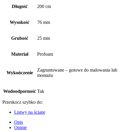
Długość
200 cm
Wysokość
76 mm
Grubość
25 mm
Materiał
Profoam
Zagruntowane – gotowe do malowania lub
Wykończenie
montażu
Wodoodporność
Tak
Przeskocz szybko do:
Listwy na ścianę
Opis
Opinie