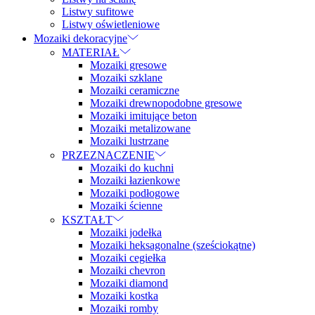
Listwy sufitowe
Listwy oświetleniowe
Mozaiki dekoracyjne
MATERIAŁ
Mozaiki gresowe
Mozaiki szklane
Mozaiki ceramiczne
Mozaiki drewnopodobne gresowe
Mozaiki imitujące beton
Mozaiki metalizowane
Mozaiki lustrzane
PRZEZNACZENIE
Mozaiki do kuchni
Mozaiki łazienkowe
Mozaiki podłogowe
Mozaiki ścienne
KSZTAŁT
Mozaiki jodełka
Mozaiki heksagonalne (sześciokątne)
Mozaiki cegiełka
Mozaiki chevron
Mozaiki diamond
Mozaiki kostka
Mozaiki romby