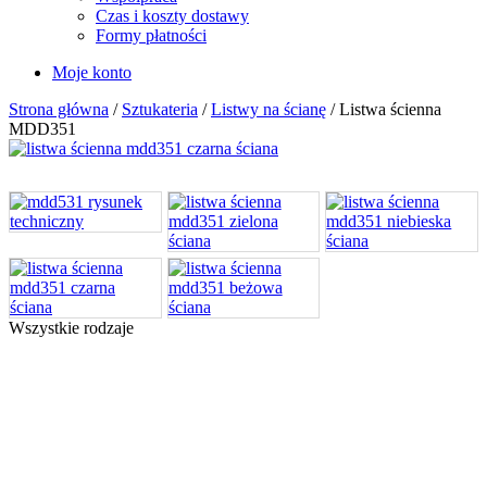
Czas i koszty dostawy
Formy płatności
Moje konto
Strona główna
/
Sztukateria
/
Listwy na ścianę
/ Listwa ścienna
MDD351
Wszystkie rodzaje