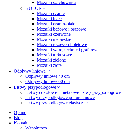
Mozaiki szachownica
KOLOR
Mozaiki czarne
Mozaiki białe
Mozaiki czarno-białe
Mozaiki beżowe i brązowe
Mozaiki czerwone
Mozaiki niebieskie
Mozaiki różowe i fioletowe
Mozaiki szare, srebrne i grafitowe
Mozaiki turkusowe
Mozaiki zielone
Mozaiki złote
Odpływy liniowe
Odpływy liniowe 40 cm
Odpływy liniowe 60 cm
Listwy przypodłogowe
Listwy cokołowe – metalowe listwy przypodłogowe
Listwy przypodłogowe poliuretanowe
Listwy przypodłogowe elastyczne
Opinie
Blog
Kontakt
Współpraca