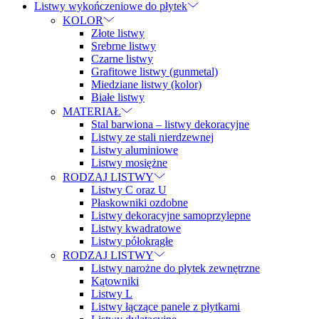
Listwy wykończeniowe do płytek
KOLOR
Złote listwy
Srebrne listwy
Czarne listwy
Grafitowe listwy (gunmetal)
Miedziane listwy (kolor)
Białe listwy
MATERIAŁ
Stal barwiona – listwy dekoracyjne
Listwy ze stali nierdzewnej
Listwy aluminiowe
Listwy mosiężne
RODZAJ LISTWY
Listwy C oraz U
Płaskowniki ozdobne
Listwy dekoracyjne samoprzylepne
Listwy kwadratowe
Listwy półokrągłe
RODZAJ LISTWY
Listwy narożne do płytek zewnętrzne
Kątowniki
Listwy L
Listwy łączące panele z płytkami