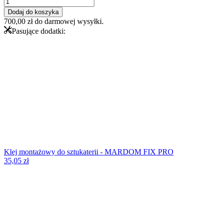
ilość
Listwa
Dodaj do koszyka
ścienna
700,00
zł
do darmowej wysyłki.
MDD351
Pasujące dodatki:
Klej montażowy do sztukaterii - MARDOM FIX PRO
35,05
zł