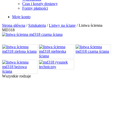
Czas i koszty dostawy
Formy płatności
Moje konto
Strona główna
/
Sztukateria
/
Listwy na ścianę
/ Listwa ścienna
MD318
Wszystkie rodzaje