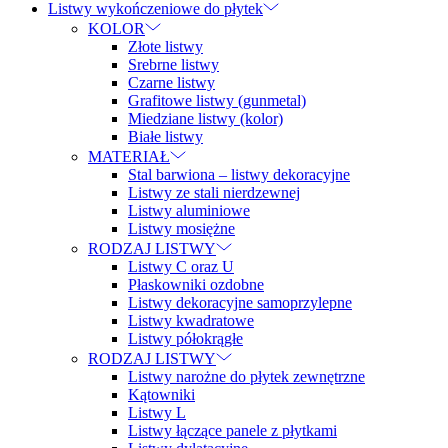
Listwy wykończeniowe do płytek
KOLOR
Złote listwy
Srebrne listwy
Czarne listwy
Grafitowe listwy (gunmetal)
Miedziane listwy (kolor)
Białe listwy
MATERIAŁ
Stal barwiona – listwy dekoracyjne
Listwy ze stali nierdzewnej
Listwy aluminiowe
Listwy mosiężne
RODZAJ LISTWY
Listwy C oraz U
Płaskowniki ozdobne
Listwy dekoracyjne samoprzylepne
Listwy kwadratowe
Listwy półokrągłe
RODZAJ LISTWY
Listwy narożne do płytek zewnętrzne
Kątowniki
Listwy L
Listwy łączące panele z płytkami