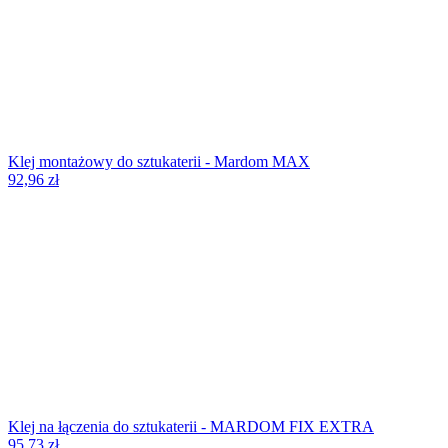
Klej montażowy do sztukaterii - Mardom MAX
92,96
zł
Klej na łączenia do sztukaterii - MARDOM FIX EXTRA
95,73
zł