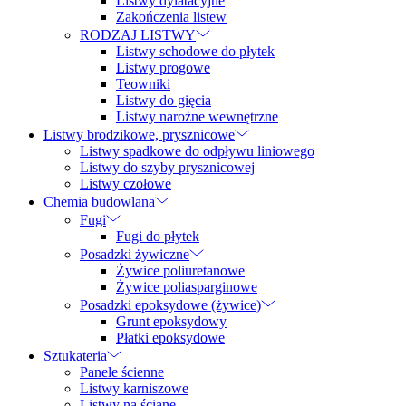
Listwy dylatacyjne
Zakończenia listew
RODZAJ LISTWY
Listwy schodowe do płytek
Listwy progowe
Teowniki
Listwy do gięcia
Listwy narożne wewnętrzne
Listwy brodzikowe, prysznicowe
Listwy spadkowe do odpływu liniowego
Listwy do szyby prysznicowej
Listwy czołowe
Chemia budowlana
Fugi
Fugi do płytek
Posadzki żywiczne
Żywice poliuretanowe
Żywice poliasparginowe
Posadzki epoksydowe (żywice)
Grunt epoksydowy
Płatki epoksydowe
Sztukateria
Panele ścienne
Listwy karniszowe
Listwy na ścianę