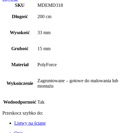
SKU
MDEMD318
Długość
200 cm
Wysokość
33 mm
Grubość
15 mm
Materiał
PolyForce
Zagruntowane – gotowe do malowania lub
Wykończenie
montażu
Wodoodporność
Tak
Przeskocz szybko do:
Listwy na ścianę