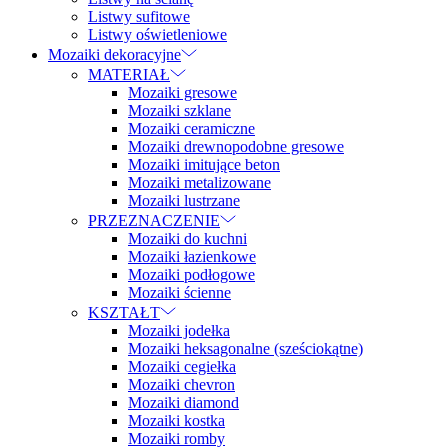
Listwy sufitowe
Listwy oświetleniowe
Mozaiki dekoracyjne
MATERIAŁ
Mozaiki gresowe
Mozaiki szklane
Mozaiki ceramiczne
Mozaiki drewnopodobne gresowe
Mozaiki imitujące beton
Mozaiki metalizowane
Mozaiki lustrzane
PRZEZNACZENIE
Mozaiki do kuchni
Mozaiki łazienkowe
Mozaiki podłogowe
Mozaiki ścienne
KSZTAŁT
Mozaiki jodełka
Mozaiki heksagonalne (sześciokątne)
Mozaiki cegiełka
Mozaiki chevron
Mozaiki diamond
Mozaiki kostka
Mozaiki romby