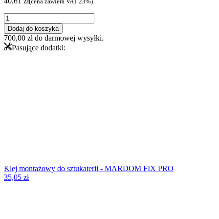
40,61
zł
(cena zawiera VAT 23%)
ilość
Listwa
Dodaj do koszyka
ścienna
700,00
zł
do darmowej wysyłki.
MD318
Pasujące dodatki:
Klej montażowy do sztukaterii - MARDOM FIX PRO
35,05
zł