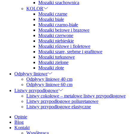
Mozaiki szachownica
KOLOR
Mozaiki czarne
Mozaiki białe
Mozaiki czarno-białe
Mozaiki beżowe i brązowe
Mozaiki czerwone
Mozaiki niebieskie
Mozaiki różowe i fioletowe
Mozaiki szare, srebrne i grafitowe
Mozaiki turkusowe
Mozaiki zielone
Mozaiki złote
Odpływy liniowe
Odpływy liniowe 40 cm
Odpływy liniowe 60 cm
Listwy przypodłogowe
Listwy cokołowe – metalowe listwy przypodłogowe
Listwy przypodłogowe poliuretanowe
Listwy przypodłogowe elastyczne
Opinie
Blog
Kontakt
Współpraca