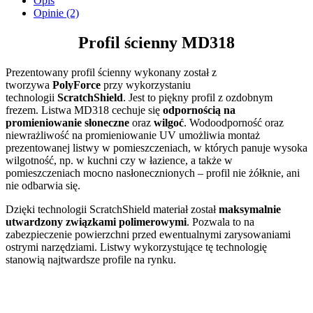
Opis
Opinie (2)
Profil ścienny MD318
Prezentowany profil ścienny wykonany został z
tworzywa
PolyForce
przy wykorzystaniu
technologii
ScratchShield
. Jest to piękny profil z ozdobnym
frezem. Listwa MD318 cechuje się
odpornością na
promieniowanie słoneczne
oraz
wilgoć
. Wodoodporność oraz
niewrażliwość na promieniowanie UV umożliwia montaż
prezentowanej listwy w pomieszczeniach, w których panuje wysoka
wilgotność, np. w kuchni czy w łazience, a także w
pomieszczeniach mocno nasłonecznionych – profil nie żółknie, ani
nie odbarwia się.
Dzięki technologii ScratchShield materiał został
maksymalnie
utwardzony związkami polimerowymi
. Pozwala to na
zabezpieczenie powierzchni przed ewentualnymi zarysowaniami
ostrymi narzędziami. Listwy wykorzystujące tę technologię
stanowią najtwardsze profile na rynku.