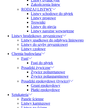
Listwy dylatacyjne
Zakończenia listew
RODZAJ LISTWY
Listwy schodowe do płytek
Listwy progowe
Teowniki
Listwy do gięcia
Listwy narożne wewnętrzne
Listwy brodzikowe, prysznicowe
Listwy spadkowe do odpływu liniowego
Listwy do szyby prysznicowej
Listwy czołowe
Chemia budowlana
Fugi
Fugi do płytek
Posadzki żywiczne
Żywice poliuretanowe
Żywice poliasparginowe
Posadzki epoksydowe (żywice)
Grunt epoksydowy
Płatki epoksydowe
Sztukateria
Panele ścienne
Listwy karniszowe
Listwy na ścianę