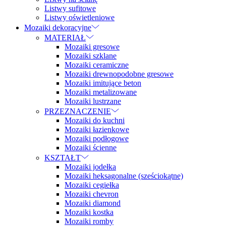
Listwy sufitowe
Listwy oświetleniowe
Mozaiki dekoracyjne
MATERIAŁ
Mozaiki gresowe
Mozaiki szklane
Mozaiki ceramiczne
Mozaiki drewnopodobne gresowe
Mozaiki imitujące beton
Mozaiki metalizowane
Mozaiki lustrzane
PRZEZNACZENIE
Mozaiki do kuchni
Mozaiki łazienkowe
Mozaiki podłogowe
Mozaiki ścienne
KSZTAŁT
Mozaiki jodełka
Mozaiki heksagonalne (sześciokątne)
Mozaiki cegiełka
Mozaiki chevron
Mozaiki diamond
Mozaiki kostka
Mozaiki romby