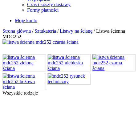
Czas i koszty dostawy
Formy płatności
Moje konto
Strona główna
/
Sztukateria
/
Listwy na ścianę
/ Listwa ścienna
MDC252
Wszystkie rodzaje