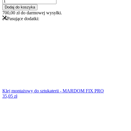
ilość
Listwa
Dodaj do koszyka
ścienna
700,00
zł
do darmowej wysyłki.
MDC252
Pasujące dodatki:
Klej montażowy do sztukaterii - MARDOM FIX PRO
35,05
zł