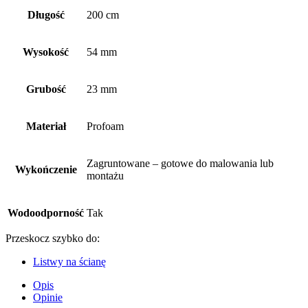
Długość
200 cm
Wysokość
54 mm
Grubość
23 mm
Materiał
Profoam
Zagruntowane – gotowe do malowania lub
Wykończenie
montażu
Wodoodporność
Tak
Przeskocz szybko do:
Listwy na ścianę
Opis
Opinie