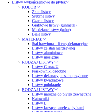
Listwy wykończeniowe do płytek
KOLOR
Złote listwy
Srebrne listwy
Czarne listwy
Grafitowe listwy (gunmetal)
Miedziane listwy (kolor)
Białe listwy
MATERIAŁ
Stal barwiona – listwy dekoracyjne
Listwy ze stali nierdzewnej
Listwy aluminiowe
Listwy mosiężne
RODZAJ LISTWY
Listwy C oraz U
Płaskowniki ozdobne
Listwy dekoracyjne samoprzylepne
Listwy kwadratowe
Listwy półokrągłe
RODZAJ LISTWY
Listwy narożne do płytek zewnętrzne
Kątowniki
Listwy L
Listwy łączące panele z płytkami