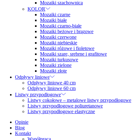
Mozaiki szachownica
KOLOR
Mozaiki czarne
Mozaiki białe
Mozaiki czarno-białe
Mozaiki beżowe i brązowe
Mozaiki czerwone
Mozaiki niebieskie
Mozaiki różowe i fioletowe
Mozaiki szare, srebrne i grafitowe
Mozaiki turkusowe
Mozaiki zielone
Mozaiki złote
Odpływy liniowe
Odpływy liniowe 40 cm
Odpływy liniowe 60 cm
Listwy przypodłogowe
Listwy cokołowe – metalowe listwy przypodłogowe
Listwy przypodłogowe poliuretanowe
Listwy przypodłogowe elastyczne
Opinie
Blog
Kontakt
Współpraca