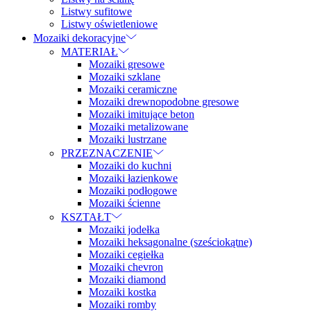
Listwy sufitowe
Listwy oświetleniowe
Mozaiki dekoracyjne
MATERIAŁ
Mozaiki gresowe
Mozaiki szklane
Mozaiki ceramiczne
Mozaiki drewnopodobne gresowe
Mozaiki imitujące beton
Mozaiki metalizowane
Mozaiki lustrzane
PRZEZNACZENIE
Mozaiki do kuchni
Mozaiki łazienkowe
Mozaiki podłogowe
Mozaiki ścienne
KSZTAŁT
Mozaiki jodełka
Mozaiki heksagonalne (sześciokątne)
Mozaiki cegiełka
Mozaiki chevron
Mozaiki diamond
Mozaiki kostka
Mozaiki romby