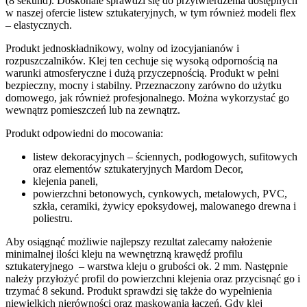
(8 sekund). Doskonale sprawdzi się do przytwierdzenia dostępnych
w naszej ofercie listew sztukateryjnych, w tym również modeli flex
– elastycznych.
Produkt jednoskładnikowy, wolny od izocyjanianów i
rozpuszczalników. Klej ten cechuje się wysoką odpornością na
warunki atmosferyczne i dużą przyczepnością. Produkt w pełni
bezpieczny, mocny i stabilny. Przeznaczony zarówno do użytku
domowego, jak również profesjonalnego. Można wykorzystać go
wewnątrz pomieszczeń lub na zewnątrz.
Produkt odpowiedni do mocowania:
listew dekoracyjnych – ściennych, podłogowych, sufitowych
oraz elementów sztukateryjnych Mardom Decor,
klejenia paneli,
powierzchni betonowych, cynkowych, metalowych, PVC,
szkła, ceramiki, żywicy epoksydowej, malowanego drewna i
poliestru.
Aby osiągnąć możliwie najlepszy rezultat zalecamy nałożenie
minimalnej ilości kleju na wewnętrzną krawędź profilu
sztukateryjnego – warstwa kleju o grubości ok. 2 mm. Następnie
należy przyłożyć profil do powierzchni klejenia oraz przycisnąć go i
trzymać 8 sekund. Produkt sprawdzi się także do wypełnienia
niewielkich nierówności oraz maskowania łączeń. Gdy klej