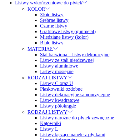
Listwy wykończeniowe do płytek
KOLOR
Złote listwy
Srebrne listwy
Czarne listwy
Grafitowe listwy (gunmetal)
Miedziane listwy (kolor)
Białe listwy
MATERIAŁ
Stal barwiona – listwy dekoracyjne
Listwy ze stali nierdzewnej
Listwy aluminiowe
Listwy mosiężne
RODZAJ LISTWY
Listwy C oraz U
Płaskowniki ozdobne
Listwy dekoracyjne samoprzylepne
Listwy kwadratowe
Listwy półokrągłe
RODZAJ LISTWY
Listwy narożne do płytek zewnętrzne
Kątowniki
Listwy L
Listwy łączące panele z płytkami