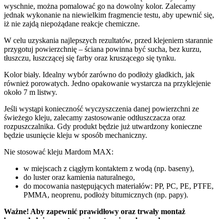
wyschnie, można pomalować go na dowolny kolor. Zalecamy
jednak wykonanie na niewielkim fragmencie testu, aby upewnić się,
iż nie zajdą niepożądane reakcje chemiczne.
W celu uzyskania najlepszych rezultatów, przed klejeniem starannie
przygotuj powierzchnię – ściana powinna być sucha, bez kurzu,
tłuszczu, łuszczącej się farby oraz kruszącego się tynku.
Kolor biały. Idealny wybór zarówno do podłoży gładkich, jak
również porowatych. Jedno opakowanie wystarcza na przyklejenie
około 7 m listwy.
Jeśli wystąpi konieczność wyczyszczenia danej powierzchni ze
świeżego kleju, zalecamy zastosowanie odtłuszczacza oraz
rozpuszczalnika. Gdy produkt będzie już utwardzony konieczne
będzie usunięcie kleju w sposób mechaniczny.
Nie stosować kleju Mardom MAX:
w miejscach z ciągłym kontaktem z wodą (np. baseny),
do luster oraz kamienia naturalnego,
do mocowania następujących materiałów: PP, PC, PE, PTFE,
PMMA, neoprenu, podłoży bitumicznych (np. papy).
Ważne! Aby zapewnić prawidłowy oraz trwały montaż