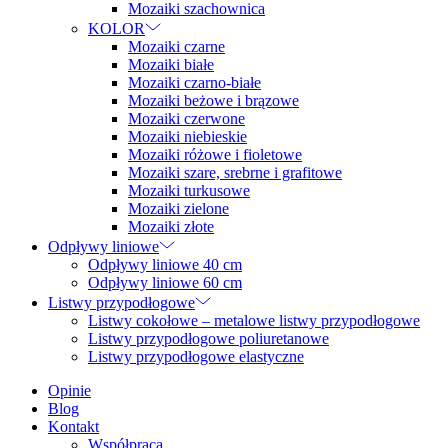
Mozaiki szachownica
KOLOR
Mozaiki czarne
Mozaiki białe
Mozaiki czarno-białe
Mozaiki beżowe i brązowe
Mozaiki czerwone
Mozaiki niebieskie
Mozaiki różowe i fioletowe
Mozaiki szare, srebrne i grafitowe
Mozaiki turkusowe
Mozaiki zielone
Mozaiki złote
Odpływy liniowe
Odpływy liniowe 40 cm
Odpływy liniowe 60 cm
Listwy przypodłogowe
Listwy cokołowe – metalowe listwy przypodłogowe
Listwy przypodłogowe poliuretanowe
Listwy przypodłogowe elastyczne
Opinie
Blog
Kontakt
Współpraca