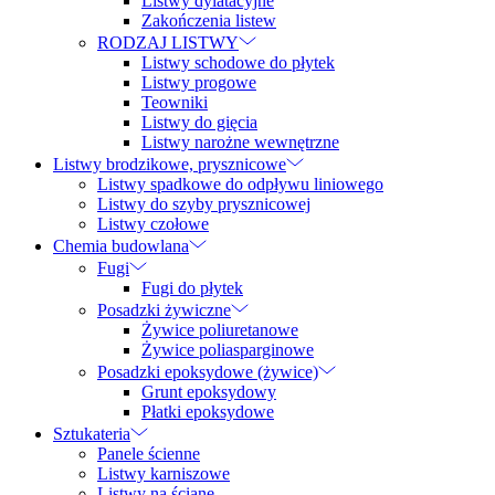
Listwy dylatacyjne
Zakończenia listew
RODZAJ LISTWY
Listwy schodowe do płytek
Listwy progowe
Teowniki
Listwy do gięcia
Listwy narożne wewnętrzne
Listwy brodzikowe, prysznicowe
Listwy spadkowe do odpływu liniowego
Listwy do szyby prysznicowej
Listwy czołowe
Chemia budowlana
Fugi
Fugi do płytek
Posadzki żywiczne
Żywice poliuretanowe
Żywice poliasparginowe
Posadzki epoksydowe (żywice)
Grunt epoksydowy
Płatki epoksydowe
Sztukateria
Panele ścienne
Listwy karniszowe
Listwy na ścianę