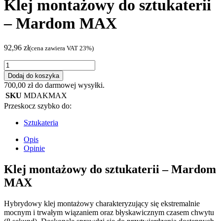
Klej montażowy do sztukaterii
– Mardom MAX
92,96
zł
(cena zawiera VAT 23%)
ilość
Klej
Dodaj do koszyka
montażowy
700,00
zł
do darmowej wysyłki.
do
SKU
MDAKMAX
sztukaterii
Przeskocz szybko do:
-
Mardom
Sztukateria
MAX
Opis
Opinie
Klej montażowy do sztukaterii – Mardom
MAX
Hybrydowy klej montażowy charakteryzujący się ekstremalnie
mocnym i trwałym wiązaniem oraz błyskawicznym czasem chwytu