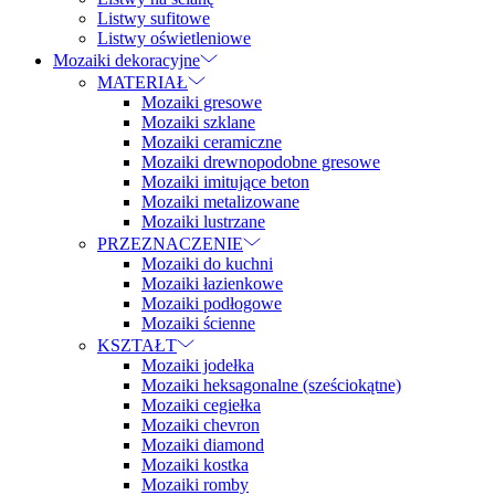
Listwy sufitowe
Listwy oświetleniowe
Mozaiki dekoracyjne
MATERIAŁ
Mozaiki gresowe
Mozaiki szklane
Mozaiki ceramiczne
Mozaiki drewnopodobne gresowe
Mozaiki imitujące beton
Mozaiki metalizowane
Mozaiki lustrzane
PRZEZNACZENIE
Mozaiki do kuchni
Mozaiki łazienkowe
Mozaiki podłogowe
Mozaiki ścienne
KSZTAŁT
Mozaiki jodełka
Mozaiki heksagonalne (sześciokątne)
Mozaiki cegiełka
Mozaiki chevron
Mozaiki diamond
Mozaiki kostka
Mozaiki romby