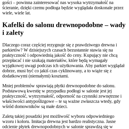
gości – powinna zainteresować nas wysoka wytrzymałość na
ścieranie, dzięki czemu podłoga będzie wyglądała doskonale przez
wiele, wiele lat.
Kafelki do salonu drewnopodobne – wady
i zalety
Dlaczego coraz częściej rezygnuje się z prawdziwego drewna i
parkietów? W dzisiejszych czasach bezustannie stawia się na
praktyczność i odpowiednią jakość do ceny. Kupujący nie chcą
przepłacać i nie szukają materiałów, które będą wymagały
wyjątkowej uwagi podczas ich użytkowania. Aby parkiet wyglądał
dobrze, musi być co jakiś czas cyklinowany, a to wiąże się z
dodatkowymi (niemałymi) kosztami.
Mniej problemów sprawiają płytki drewnopodobne do salonu.
Podstawową kwestię w przypadku podłogi w salonie jest jej
praktyczność, wytrzymałość, odporność na czynniki zewnętrzne i
właściwości antypoślizgowe – te są ważne zwłaszcza wtedy, gdy
wśród domowników są małe dzieci.
Zaletą takiej posadzki jest możliwość wyboru odpowiedniego
wzoru i koloru. Imitacja drewna jest bardzo realistyczna. Jasne
odcienie płytek drewnopodobnych w salonie sprawdzą się w