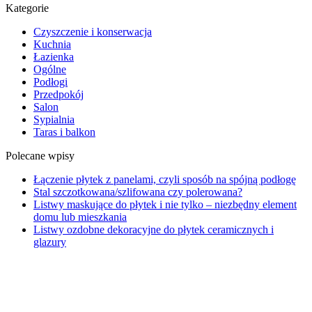
Kategorie
Czyszczenie i konserwacja
Kuchnia
Łazienka
Ogólne
Podłogi
Przedpokój
Salon
Sypialnia
Taras i balkon
Polecane wpisy
Łączenie płytek z panelami, czyli sposób na spójną podłogę
Stal szczotkowana/szlifowana czy polerowana?
Listwy maskujące do płytek i nie tylko – niezbędny element
domu lub mieszkania
Listwy ozdobne dekoracyjne do płytek ceramicznych i
glazury