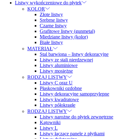
Listwy wykończeniowe do płytek
KOLOR
Złote listwy
Srebrne listwy
Czarne listwy
Grafitowe listwy (gunmetal)
Miedziane listwy (kolor)
Białe listwy
MATERIAŁ
Stal barwiona – listwy dekoracyjne
Listwy ze stali nierdzewnej
Listwy aluminiowe
Listwy mosiężne
RODZAJ LISTWY
Listwy C oraz U
Płaskowniki ozdobne
Listwy dekoracyjne samoprzylepne
Listwy kwadratowe
Listwy półokrągłe
RODZAJ LISTWY
Listwy narożne do płytek zewnętrzne
Kątowniki
Listwy L
Listwy łączące panele z płytkami