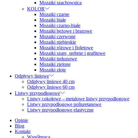
Mozaiki szachownica
KOLOR
Mozaiki czarne
Mozaiki białe
Mozaiki czarno-białe
Mozaiki beżowe i brązowe
Mozaiki czerwone
Mozaiki niebieskie
Mozaiki różowe i fioletowe
Mozaiki szare, srebrne i grafitowe
Mozaiki turkusowe
Mozaiki zielone
Mozaiki złote
Odpływy liniowe
Odpływy liniowe 40 cm
Odpływy liniowe 60 cm
Listwy przypodłogowe
Listwy cokołowe – metalowe listwy przypodłogowe
Listwy przypodłogowe poliuretanowe
Listwy przypodłogowe elastyczne
Opinie
Blog
Kontakt
Współpraca