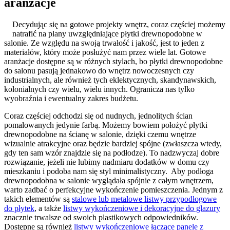
aranżacje
Decydując się na gotowe projekty wnętrz, coraz częściej możemy
natrafić na plany uwzględniające płytki drewnopodobne w
salonie. Ze względu na swoją trwałość i jakość, jest to jeden z
materiałów, który może posłużyć nam przez wiele lat. Gotowe
aranżacje dostępne są w różnych stylach, bo płytki drewnopodobne
do salonu pasują jednakowo do wnętrz nowoczesnych czy
industrialnych, ale również tych eklektycznych, skandynawskich,
kolonialnych czy wielu, wielu innych. Ogranicza nas tylko
wyobraźnia i ewentualny zakres budżetu.
Coraz częściej odchodzi się od nudnych, jednolitych ścian
pomalowanych jedynie farbą. Możemy bowiem położyć płytki
drewnopodobne na ścianę w salonie, dzięki czemu wnętrze
wizualnie atrakcyjne oraz będzie bardziej spójne (zwłaszcza wtedy,
gdy ten sam wzór znajdzie się na podłodze). To nadzwyczaj dobre
rozwiązanie, jeżeli nie lubimy nadmiaru dodatków w domu czy
mieszkaniu i podoba nam się styl minimalistyczny. Aby podłoga
drewnopodobna w salonie wyglądała spójnie z całym wnętrzem,
warto zadbać o perfekcyjne wykończenie pomieszczenia. Jednym z
takich elementów są
stalowe lub metalowe listwy przypodłogowe
do płytek
, a także
listwy wykończeniowe i dekoracyjne do glazury
znacznie trwalsze od swoich plastikowych odpowiedników.
Dostępne są również
listwy wykończeniowe łączące panele z