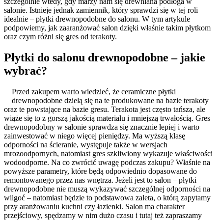
szczególnie wtedy, gdy marzy nam się drewniana podłoga w
salonie. Istnieje jednak zamiennik, który sprawdzi się w tej roli
idealnie – płytki drewnopodobne do salonu. W tym artykule
podpowiemy, jak zaaranżować salon dzięki właśnie takim płytkom
oraz czym różni się gres od terakoty.
Płytki do salonu drewnopodobne – jakie
wybrać?
Przed zakupem warto wiedzieć, że ceramiczne płytki
drewnopodobne dzielą się na te produkowane na bazie terakoty
oraz te powstające na bazie gresu. Terakota jest często tańsza, ale
wiąże się to z gorszą jakością materiału i mniejszą trwałością. Gres
drewnopodobny w salonie sprawdza się znacznie lepiej i warto
zainwestować w niego więcej pieniędzy. Ma wyższą klasę
odporności na ścieranie, występuje także w wersjach
mrozoodpornych, natomiast gres szkliwiony wykazuje właściwości
wodoodporne. Na co zwrócić uwagę podczas zakupu? Właśnie na
powyższe parametry, które będą odpowiednio dopasowane do
remontowanego przez nas wnętrza. Jeżeli jest to salon – płytki
drewnopodobne nie muszą wykazywać szczególnej odporności na
wilgoć – natomiast będzie to podstawowa zaleta, o którą zapytamy
przy aranżowaniu kuchni czy łazienki. Salon ma charakter
przejściowy, spędzamy w nim dużo czasu i tutaj też zapraszamy