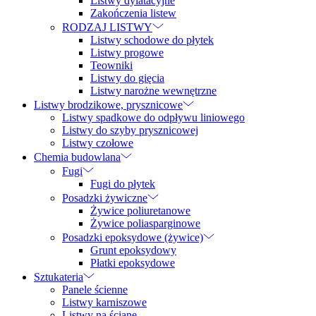
Listwy dylatacyjne
Zakończenia listew
RODZAJ LISTWY
Listwy schodowe do płytek
Listwy progowe
Teowniki
Listwy do gięcia
Listwy narożne wewnętrzne
Listwy brodzikowe, prysznicowe
Listwy spadkowe do odpływu liniowego
Listwy do szyby prysznicowej
Listwy czołowe
Chemia budowlana
Fugi
Fugi do płytek
Posadzki żywiczne
Żywice poliuretanowe
Żywice poliasparginowe
Posadzki epoksydowe (żywice)
Grunt epoksydowy
Płatki epoksydowe
Sztukateria
Panele ścienne
Listwy karniszowe
Listwy na ścianę