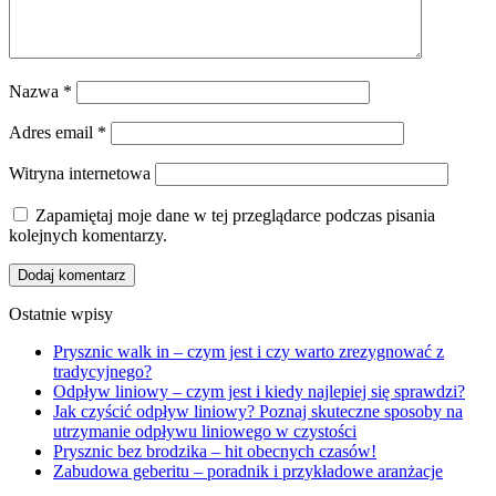
Nazwa
*
Adres email
*
Witryna internetowa
Zapamiętaj moje dane w tej przeglądarce podczas pisania
kolejnych komentarzy.
Ostatnie wpisy
Prysznic walk in – czym jest i czy warto zrezygnować z
tradycyjnego?
Odpływ liniowy – czym jest i kiedy najlepiej się sprawdzi?
Jak czyścić odpływ liniowy? Poznaj skuteczne sposoby na
utrzymanie odpływu liniowego w czystości
Prysznic bez brodzika – hit obecnych czasów!
Zabudowa geberitu – poradnik i przykładowe aranżacje