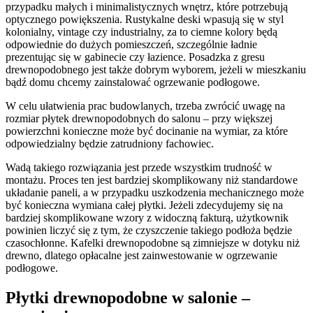
przypadku małych i minimalistycznych wnętrz, które potrzebują
optycznego powiększenia. Rustykalne deski wpasują się w styl
kolonialny, vintage czy industrialny, za to ciemne kolory będą
odpowiednie do dużych pomieszczeń, szczególnie ładnie
prezentując się w gabinecie czy łazience. Posadzka z gresu
drewnopodobnego jest także dobrym wyborem, jeżeli w mieszkaniu
bądź domu chcemy zainstalować ogrzewanie podłogowe.
W celu ułatwienia prac budowlanych, trzeba zwrócić uwagę na
rozmiar płytek drewnopodobnych do salonu – przy większej
powierzchni konieczne może być docinanie na wymiar, za które
odpowiedzialny będzie zatrudniony fachowiec.
Wadą takiego rozwiązania jest przede wszystkim trudność w
montażu. Proces ten jest bardziej skomplikowany niż standardowe
układanie paneli, a w przypadku uszkodzenia mechanicznego może
być konieczna wymiana całej płytki. Jeżeli zdecydujemy się na
bardziej skomplikowane wzory z widoczną fakturą, użytkownik
powinien liczyć się z tym, że czyszczenie takiego podłoża będzie
czasochłonne. Kafelki drewnopodobne są zimniejsze w dotyku niż
drewno, dlatego opłacalne jest zainwestowanie w ogrzewanie
podłogowe.
Płytki drewnopodobne w salonie –