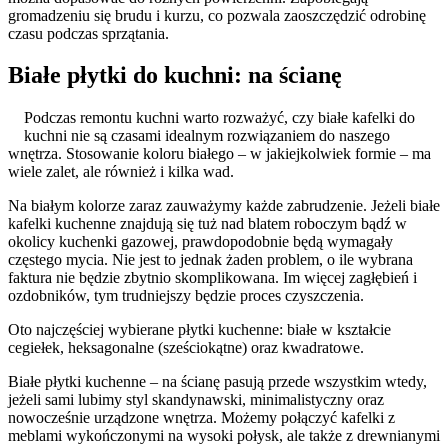
gromadzeniu się brudu i kurzu, co pozwala zaoszczędzić odrobinę
czasu podczas sprzątania.
Białe płytki do kuchni: na ścianę
Podczas remontu kuchni warto rozważyć, czy białe kafelki do
kuchni nie są czasami idealnym rozwiązaniem do naszego
wnętrza. Stosowanie koloru białego – w jakiejkolwiek formie – ma
wiele zalet, ale również i kilka wad.
Na białym kolorze zaraz zauważymy każde zabrudzenie. Jeżeli białe
kafelki kuchenne znajdują się tuż nad blatem roboczym bądź w
okolicy kuchenki gazowej, prawdopodobnie będą wymagały
częstego mycia. Nie jest to jednak żaden problem, o ile wybrana
faktura nie będzie zbytnio skomplikowana. Im więcej zagłębień i
ozdobników, tym trudniejszy będzie proces czyszczenia.
Oto najczęściej wybierane płytki kuchenne: białe w kształcie
cegiełek, heksagonalne (sześciokątne) oraz kwadratowe.
Białe płytki kuchenne – na ścianę pasują przede wszystkim wtedy,
jeżeli sami lubimy styl skandynawski, minimalistyczny oraz
nowocześnie urządzone wnętrza. Możemy połączyć kafelki z
meblami wykończonymi na wysoki połysk, ale także z drewnianymi