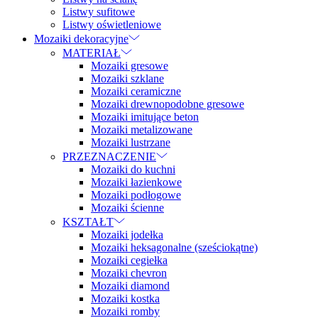
Listwy sufitowe
Listwy oświetleniowe
Mozaiki dekoracyjne
MATERIAŁ
Mozaiki gresowe
Mozaiki szklane
Mozaiki ceramiczne
Mozaiki drewnopodobne gresowe
Mozaiki imitujące beton
Mozaiki metalizowane
Mozaiki lustrzane
PRZEZNACZENIE
Mozaiki do kuchni
Mozaiki łazienkowe
Mozaiki podłogowe
Mozaiki ścienne
KSZTAŁT
Mozaiki jodełka
Mozaiki heksagonalne (sześciokątne)
Mozaiki cegiełka
Mozaiki chevron
Mozaiki diamond
Mozaiki kostka
Mozaiki romby