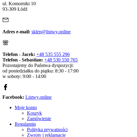
ul. Komorniki 10
93-309 Łódź
Adres e-mail:
sklep@listwy.online
Telefon - Jacek:
+48 535 555 296
Telefon - Sebastian:
+48 530 550 765
Pozostajemy do Państwa dyspozycji:
od poniedziałku do piątku: 8:30 - 17:00
w soboty: 9:00 - 14:00
Facebook:
Listwy.online
Moje konto
Koszyk
Zamówienie
Regulamin
Polityka prywatności
Zwroty i reklamacje