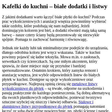
Kafelki do kuchni – białe dodatki i listwy
Z jakimi dodatkami warto łączyć białe płytki do kuchni? Podczas
prac wykończeniowych i aranżacji wnętrza powinniśmy wybierać
takie ozdoby, które podobają się nam najbardziej. Jeżeli
dominującym kolorem jest biel, a dodatki również mają taką samą
barwę – nasze cztery ściany będą prezentowały się niezwykle
spójnie. Pomaga to zachować harmonię i równowagę.
Jednak nie każdy lubi tak minimalistyczne podejście do urządzania,
dlatego odrobina koloru jest wręcz wskazana. Także w kuchni
powinny pojawić się ładne tekstylia. Mowa m.in. o zasłonach,
serwetkach czy ściereczkach. Są one miłym akcentem, który
sprawia, że dane miejsce staje się przytulne i bardziej
spersonalizowane. Ostatnim krokiem, który zamyka remont i
aranżację wnętrza, jest wybór odpowiednich listew do białych
płytek w kuchni. Dostępne są opcje wykończeniowe oraz
przypodłogowe. Najlepszą opinią cieszą się
metalowe listwy
wykończeniowe do płytek
– są trwałe, odporne na uszkodzenia i
pasują praktycznie do każdego pomieszczenia. Są dobrą alternatywą
dla swoich plastikowych odpowiedników, ponieważ tworzywo
sztuczne szybciej się niszczy i łatwiej odbarwia.
Stalowe i
aluminiowe listwy przypodłogowe do płytek
pomagają natomiast
łączyć ze sobą dwie różne powierzchnie, np. płytki ścienne i panele.