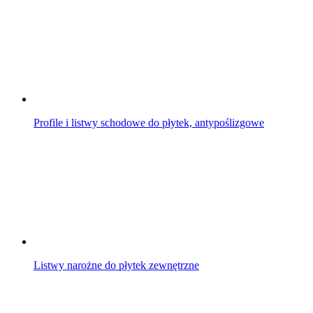
Profile i listwy schodowe do płytek, antypoślizgowe
Listwy narożne do płytek zewnętrzne