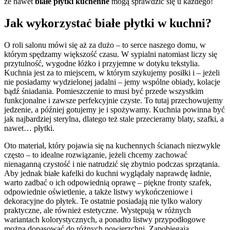
że nawet
białe płytki kuchenne
mogą sprawdzić się u każdego!
Jak wykorzystać białe płytki w kuchni?
O roli salonu mówi się aż za dużo – to serce naszego domu, w
którym spędzamy większość czasu. W sypialni natomiast liczy się
przytulność, wygodne łóżko i przyjemne w dotyku tekstylia.
Kuchnia jest za to miejscem, w którym szykujemy posiłki i – jeżeli
nie posiadamy wydzielonej jadalni – jemy wspólne obiady, kolacje
bądź śniadania. Pomieszczenie to musi być przede wszystkim
funkcjonalne i zawsze perfekcyjnie czyste. To tutaj przechowujemy
jedzenie, a później gotujemy je i spożywamy. Kuchnia powinna być
jak najbardziej sterylna, dlatego też stale przecieramy blaty, szafki, a
nawet… płytki.
Oto materiał, który pojawia się na kuchennych ścianach niezwykle
często – to idealne rozwiązanie, jeżeli chcemy zachować
nienaganną czystość i nie natrudzić się zbytnio podczas sprzątania.
Aby jednak białe kafelki do kuchni wyglądały naprawdę ładnie,
warto zadbać o ich odpowiednią oprawę – piękne fronty szafek,
odpowiednie oświetlenie, a także listwy wykończeniowe i
dekoracyjne do płytek. Te ostatnie posiadają nie tylko walory
praktyczne, ale również estetyczne. Występują w różnych
wariantach kolorystycznych, a ponadto listwy przypodłogowe
można dopasować do różnych powierzchni. Zapobiegają