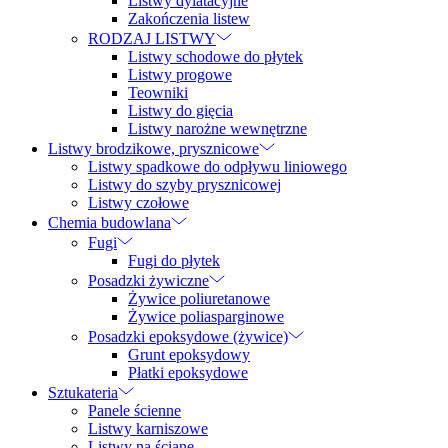
Listwy dylatacyjne
Zakończenia listew
RODZAJ LISTWY
Listwy schodowe do płytek
Listwy progowe
Teowniki
Listwy do gięcia
Listwy narożne wewnętrzne
Listwy brodzikowe, prysznicowe
Listwy spadkowe do odpływu liniowego
Listwy do szyby prysznicowej
Listwy czołowe
Chemia budowlana
Fugi
Fugi do płytek
Posadzki żywiczne
Żywice poliuretanowe
Żywice poliasparginowe
Posadzki epoksydowe (żywice)
Grunt epoksydowy
Płatki epoksydowe
Sztukateria
Panele ścienne
Listwy karniszowe
Listwy na ścianę