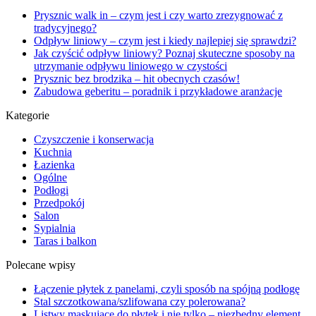
Prysznic walk in – czym jest i czy warto zrezygnować z
tradycyjnego?
Odpływ liniowy – czym jest i kiedy najlepiej się sprawdzi?
Jak czyścić odpływ liniowy? Poznaj skuteczne sposoby na
utrzymanie odpływu liniowego w czystości
Prysznic bez brodzika – hit obecnych czasów!
Zabudowa geberitu – poradnik i przykładowe aranżacje
Kategorie
Czyszczenie i konserwacja
Kuchnia
Łazienka
Ogólne
Podłogi
Przedpokój
Salon
Sypialnia
Taras i balkon
Polecane wpisy
Łączenie płytek z panelami, czyli sposób na spójną podłogę
Stal szczotkowana/szlifowana czy polerowana?
Listwy maskujące do płytek i nie tylko – niezbędny element