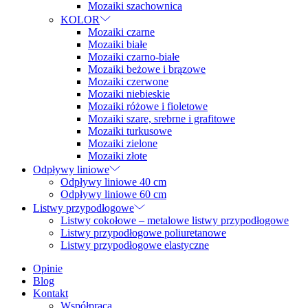
Mozaiki szachownica
KOLOR
Mozaiki czarne
Mozaiki białe
Mozaiki czarno-białe
Mozaiki beżowe i brązowe
Mozaiki czerwone
Mozaiki niebieskie
Mozaiki różowe i fioletowe
Mozaiki szare, srebrne i grafitowe
Mozaiki turkusowe
Mozaiki zielone
Mozaiki złote
Odpływy liniowe
Odpływy liniowe 40 cm
Odpływy liniowe 60 cm
Listwy przypodłogowe
Listwy cokołowe – metalowe listwy przypodłogowe
Listwy przypodłogowe poliuretanowe
Listwy przypodłogowe elastyczne
Opinie
Blog
Kontakt
Współpraca