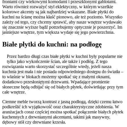
frontami czy wiekowymi komodami i przeszklonymi gablotami.
Warto również rozważyć styl eklektyczny, w którym wszelkie
kolorowe akcenty są jak najbardziej wskazane. Białe płytki do
kuchni na ścianę można kłaść pionowo, ale też poziomo. Wszystko
zależy od tego, czy chcemy sprawić, aby nasze wnętrze wydawało
się znacznie wyższe bądź potrzebujemy optycznie je poszerzyć. Im
jaśniejsze wnętrze, tym większa wydaje się jego powierzchnia.
Białe płytki do kuchni: na podłogę
Przez bardzo długi czas białe płytki w kuchni były popularne nie
tylko jako wykończenie ścian, ale także i podłóg. Z tego
rozwiązania warto skorzystać szczególnie wtedy, jeżeli nasza
kuchnia jest mała i nie posiada odpowiedniego dostępu do światła –
to właśnie w blokach możemy spotkać się z małymi oknami,
dodatkowo przesłoniętymi drzewami. Wpadające promienie
słoneczne będą odbijać się od białych płytek, doświetlając przy tym
całe wnętrze.
Ciemne meble tworzą kontrast z jasną podłogą, dzięki czemu łatwo
podkreślić ich wyjątkowość oraz charakterystyczne zdobienia. W
aranżacjach coraz częściej można spotkać połączenie białych płytek
kuchennych z drewnianymi akcentami, takimi jak masywny,
dębowy stół czy drewniane krzesła.