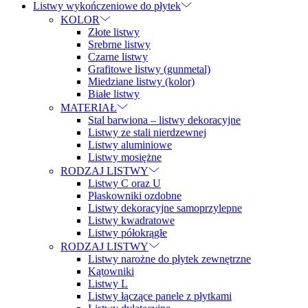
Listwy wykończeniowe do płytek
KOLOR
Złote listwy
Srebrne listwy
Czarne listwy
Grafitowe listwy (gunmetal)
Miedziane listwy (kolor)
Białe listwy
MATERIAŁ
Stal barwiona – listwy dekoracyjne
Listwy ze stali nierdzewnej
Listwy aluminiowe
Listwy mosiężne
RODZAJ LISTWY
Listwy C oraz U
Płaskowniki ozdobne
Listwy dekoracyjne samoprzylepne
Listwy kwadratowe
Listwy półokrągłe
RODZAJ LISTWY
Listwy narożne do płytek zewnętrzne
Kątowniki
Listwy L
Listwy łączące panele z płytkami