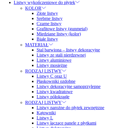
Listwy wykończeniowe do płytek
KOLOR
Złote listwy
Srebrne listwy
Czarne listwy
Grafitowe listwy (gunmetal)
Miedziane listwy (kolor)
Białe listwy
MATERIAŁ
Stal barwiona – listwy dekoracyjne
Listwy ze stali nierdzewnej
Listwy aluminiowe
Listwy mosiężne
RODZAJ LISTWY
Listwy C oraz U
Płaskowniki ozdobne
Listwy dekoracyjne samoprzylepne
Listwy kwadratowe
Listwy półokrągłe
RODZAJ LISTWY
Listwy narożne do płytek zewnętrzne
Kątowniki
Listwy L
Listwy łączące panele z płytkami