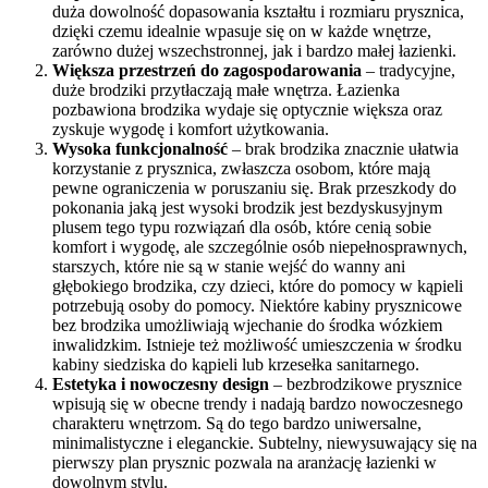
duża dowolność dopasowania kształtu i rozmiaru prysznica,
dzięki czemu idealnie wpasuje się on w każde wnętrze,
zarówno dużej wszechstronnej, jak i bardzo małej łazienki.
Większa przestrzeń do zagospodarowania
– tradycyjne,
duże brodziki przytłaczają małe wnętrza. Łazienka
pozbawiona brodzika wydaje się optycznie większa oraz
zyskuje wygodę i komfort użytkowania.
Wysoka funkcjonalność
– brak brodzika znacznie ułatwia
korzystanie z prysznica, zwłaszcza osobom, które mają
pewne ograniczenia w poruszaniu się. Brak przeszkody do
pokonania jaką jest wysoki brodzik jest bezdyskusyjnym
plusem tego typu rozwiązań dla osób, które cenią sobie
komfort i wygodę, ale szczególnie osób niepełnosprawnych,
starszych, które nie są w stanie wejść do wanny ani
głębokiego brodzika, czy dzieci, które do pomocy w kąpieli
potrzebują osoby do pomocy. Niektóre kabiny prysznicowe
bez brodzika umożliwiają wjechanie do środka wózkiem
inwalidzkim. Istnieje też możliwość umieszczenia w środku
kabiny siedziska do kąpieli lub krzesełka sanitarnego.
Estetyka i nowoczesny design
– bezbrodzikowe prysznice
wpisują się w obecne trendy i nadają bardzo nowoczesnego
charakteru wnętrzom. Są do tego bardzo uniwersalne,
minimalistyczne i eleganckie. Subtelny, niewysuwający się na
pierwszy plan prysznic pozwala na aranżację łazienki w
dowolnym stylu.