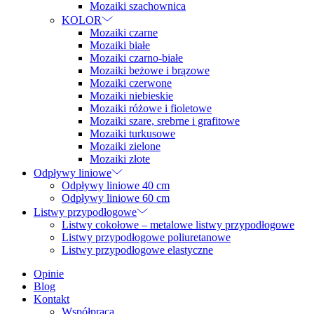
Mozaiki szachownica
KOLOR
Mozaiki czarne
Mozaiki białe
Mozaiki czarno-białe
Mozaiki beżowe i brązowe
Mozaiki czerwone
Mozaiki niebieskie
Mozaiki różowe i fioletowe
Mozaiki szare, srebrne i grafitowe
Mozaiki turkusowe
Mozaiki zielone
Mozaiki złote
Odpływy liniowe
Odpływy liniowe 40 cm
Odpływy liniowe 60 cm
Listwy przypodłogowe
Listwy cokołowe – metalowe listwy przypodłogowe
Listwy przypodłogowe poliuretanowe
Listwy przypodłogowe elastyczne
Opinie
Blog
Kontakt
Współpraca