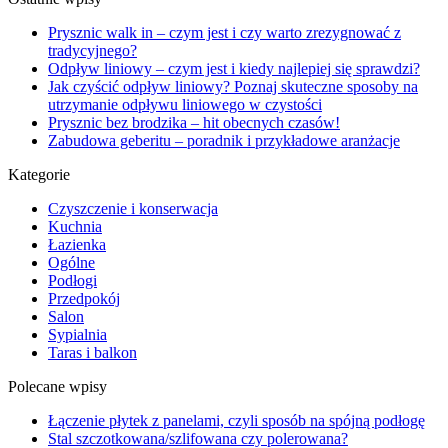
Prysznic walk in – czym jest i czy warto zrezygnować z
tradycyjnego?
Odpływ liniowy – czym jest i kiedy najlepiej się sprawdzi?
Jak czyścić odpływ liniowy? Poznaj skuteczne sposoby na
utrzymanie odpływu liniowego w czystości
Prysznic bez brodzika – hit obecnych czasów!
Zabudowa geberitu – poradnik i przykładowe aranżacje
Kategorie
Czyszczenie i konserwacja
Kuchnia
Łazienka
Ogólne
Podłogi
Przedpokój
Salon
Sypialnia
Taras i balkon
Polecane wpisy
Łączenie płytek z panelami, czyli sposób na spójną podłogę
Stal szczotkowana/szlifowana czy polerowana?