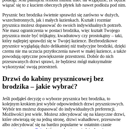
wiązać się to z kuciem obecnych płytek lub nawet podłoża pod nim.
Prysznic bez brodzika świetnie sprawdzi się zarówno w dużych,
wszechstronnych, jak i małych łazienkach. Kształt i rozmiar
prysznica możesz dopasować do swoich indywidualnych potrzeb.
Nie masz ograniczenia w postaci brodzika, więc kształt Twojego
prysznica może być trójkątny, kwadratowy czy prostokątny – taki,
który najlepiej sprawdzi się w Twojej łazience. Bezbrodzikowe
prysznice wyglądają dużo delikatniej niż tradycyjne brodziki, dzięki
czemu nie ma uczucia przytłoczenia nawet w małej łazience, a także
powodują optyczne powiększenie przestrzeni. Dobór do nich
przesuwanych drzwi sprawi, że będziesz mógł maksymalnie
wykorzystać swoją przestrzeń.
Drzwi do kabiny prysznicowej bez
brodzika – jakie wybrać?
Jeśli podjąłeś decyzję o wyborze prysznica bez brodzika, to
kolejnym krokiem jest wybór odpowiednich drzwi prysznicowych.
Wybór ten możesz dopasować do indywidualnych preferencji.
Możliwości jest wiele. Możesz zdecydować się na klasyczne drzwi,
które otwierają się na jedną stronę, drzwi wahadłowe, przesuwne
albo zdecydować się na bardzo popularne w ostatnim czasie