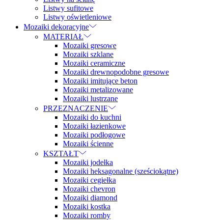
Listwy sufitowe
Listwy oświetleniowe
Mozaiki dekoracyjne
MATERIAŁ
Mozaiki gresowe
Mozaiki szklane
Mozaiki ceramiczne
Mozaiki drewnopodobne gresowe
Mozaiki imitujące beton
Mozaiki metalizowane
Mozaiki lustrzane
PRZEZNACZENIE
Mozaiki do kuchni
Mozaiki łazienkowe
Mozaiki podłogowe
Mozaiki ścienne
KSZTAŁT
Mozaiki jodełka
Mozaiki heksagonalne (sześciokątne)
Mozaiki cegiełka
Mozaiki chevron
Mozaiki diamond
Mozaiki kostka
Mozaiki romby