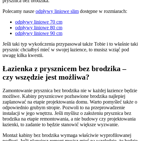
prysznica bez brodzika.
Polecamy nasze
odpływy liniowe slim
dostępne w rozmiarach:
odpływy liniowe 70 cm
odpływy liniowe 80 cm
odpływy liniowe 90 cm
Jeśli taki typ wykończenia przypasował także Tobie i to właśnie taki
prysznic chciałbyś mieć w swojej łazience, to musisz wziąć pod
uwagę kilka kwestii.
Łazienka z prysznicem bez brodzika –
czy wszędzie jest możliwa?
Zamontowanie prysznica bez brodzika nie w każdej łazience będzie
możliwe. Kabiny prysznicowe pozbawione brodzika najlepiej
zaplanować na etapie projektowania domu. Warto pomyśleć także o
odpowiednio grubym stropie. Pozwoli to na przeprowadzenie
instalacji w jego wnętrzu. Jeśli myślisz o założeniu prysznica bez
brodzika na etapie remontowania, a nie budowy czy projektowania
łazienki, to zadanie to będzie stanowić większe wyzwanie.
Montaż kabiny bez brodzika wymaga właściwie wyprofilowanej
podłogi. Jeśli planujesz remont musisz mieć na względzie, że będzie