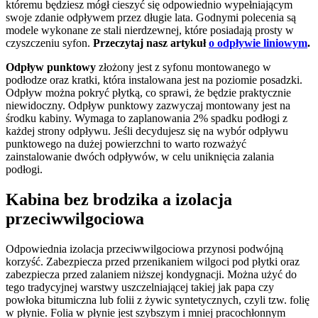
któremu będziesz mógł cieszyć się odpowiednio wypełniającym
swoje zdanie odpływem przez długie lata. Godnymi polecenia są
modele wykonane ze stali nierdzewnej, które posiadają prosty w
czyszczeniu syfon.
Przeczytaj nasz artykuł
o odpływie liniowym
.
Odpływ punktowy
złożony jest z syfonu montowanego w
podłodze oraz kratki, która instalowana jest na poziomie posadzki.
Odpływ można pokryć płytką, co sprawi, że będzie praktycznie
niewidoczny. Odpływ punktowy zazwyczaj montowany jest na
środku kabiny. Wymaga to zaplanowania 2% spadku podłogi z
każdej strony odpływu. Jeśli decydujesz się na wybór odpływu
punktowego na dużej powierzchni to warto rozważyć
zainstalowanie dwóch odpływów, w celu uniknięcia zalania
podłogi.
Kabina bez brodzika a izolacja
przeciwwilgociowa
Odpowiednia izolacja przeciwwilgociowa przynosi podwójną
korzyść. Zabezpiecza przed przenikaniem wilgoci pod płytki oraz
zabezpiecza przed zalaniem niższej kondygnacji. Można użyć do
tego tradycyjnej warstwy uszczelniającej takiej jak papa czy
powłoka bitumiczna lub folii z żywic syntetycznych, czyli tzw. folię
w płynie. Folia w płynie jest szybszym i mniej pracochłonnym