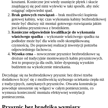
kosztami. Konieczne jest wtedy usunięcie płytek i skucie
znajdującej się pod nimi wylewki w taki sposób, aby móc
osiągnąć odpowiedni spad.
Brak gotowych rozwiązań
– brak możliwości kupienia
gotowej kabiny, więc czas wykonania kabiny bezbrodzikowej
może być dłuższy niż montaż gotowego rozwiązania jakim
jest kabina prysznicowa z brodzikiem.
Konieczne odpowiednie kwalifikacje do wykonania
właściwego spadku
– wykonanie właściwego spadku na
podłodze może być dla wielu osób skomplikowaną
czynnością. Do poprawnej realizacji inwestycji potrzeba
odpowiedniego fachowca.
Wysoka cena
– nowoczesne prysznice bezbrodzikowe są
droższe od tradycyjnie montowanych kabin prysznicowych.
Jest to propozycja dla osób, które dysponują wysokim
budżetem na wykończenie mieszkania.
Decydując się na bezbrodzikowy prysznic bez drzwi trzeba
dodatkowo liczyć się z możliwością szybszego uciekania ciepła niż
z tradycyjnych, zamykanych pryszniców. Otwarta konstrukcja
powoduje unoszenie się wilgoci w całym pomieszczeniu, co
wymusza konieczność montażu efektywnej wentylacji
pomieszczenia.
Prysznic bez brodzika wymiary