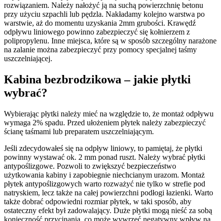
rozwiązaniem. Należy nałożyć ją na suchą powierzchnię betonu
przy użyciu szpachli lub pędzla. Nakładamy kolejno warstwa po
warstwie, aż do momentu uzyskania 2mm grubości. Krawędź
odpływu liniowego powinno zabezpieczyć się kołnierzem z
polipropylenu. Inne miejsca, które są w sposób szczególny narażone
na zalanie można zabezpieczyć przy pomocy specjalnej taśmy
uszczelniającej.
Kabina bezbrodzikowa – jakie płytki
wybrać?
Wybierając płytki należy mieć na względzie to, że montaż odpływu
wymaga 2% spadu. Przed ułożeniem płytek należy zabezpieczyć
ścianę taśmami lub preparatem uszczelniającym.
Jeśli zdecydowałeś się na odpływ liniowy, to pamiętaj, że płytki
powinny wystawać ok. 2 mm ponad ruszt. Należy wybrać płytki
antypoślizgowe. Pozwoli to zwiększyć bezpieczeństwo
użytkowania kabiny i zapobiegnie niechcianym urazom. Montaż
płytek antypoślizgowych warto rozważyć nie tylko w strefie pod
natryskiem, lecz także na całej powierzchni podłogi łazienki. Warto
także dobrać odpowiedni rozmiar płytek, w taki sposób, aby
ostateczny efekt był zadowalający. Duże płytki mogą nieść za sobą
konieczność przycinania, co może wywrzeć negatywny wpływ na