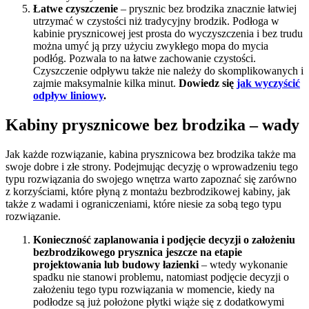
Łatwe czyszczenie
– prysznic bez brodzika znacznie łatwiej
utrzymać w czystości niż tradycyjny brodzik. Podłoga w
kabinie prysznicowej jest prosta do wyczyszczenia i bez trudu
można umyć ją przy użyciu zwykłego mopa do mycia
podłóg. Pozwala to na łatwe zachowanie czystości.
Czyszczenie odpływu także nie należy do skomplikowanych i
zajmie maksymalnie kilka minut.
Dowiedz się
jak wyczyścić
odpływ liniowy
.
Kabiny prysznicowe bez brodzika – wady
Jak każde rozwiązanie, kabina prysznicowa bez brodzika także ma
swoje dobre i złe strony. Podejmując decyzję o wprowadzeniu tego
typu rozwiązania do swojego wnętrza warto zapoznać się zarówno
z korzyściami, które płyną z montażu bezbrodzikowej kabiny, jak
także z wadami i ograniczeniami, które niesie za sobą tego typu
rozwiązanie.
Konieczność zaplanowania i podjęcie decyzji o założeniu
bezbrodzikowego prysznica jeszcze na etapie
projektowania lub budowy łazienki
– wtedy wykonanie
spadku nie stanowi problemu, natomiast podjęcie decyzji o
założeniu tego typu rozwiązania w momencie, kiedy na
podłodze są już położone płytki wiąże się z dodatkowymi