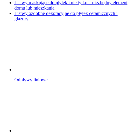
Listwy maskujące do płytek i nie tylko – niezbędny element
domu lub mieszkania
Listwy ozdobne dekoracyjne do płytek ceramicznych i
glazury
Odpływy liniowe