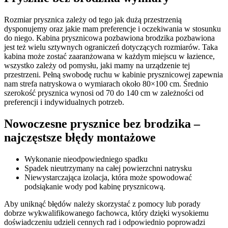
Rozmiar prysznica zależy od tego jak dużą przestrzenią
dysponujemy oraz jakie mam preferencje i oczekiwania w stosunku
do niego. Kabina prysznicowa pozbawiona brodzika pozbawiona
jest też wielu sztywnych ograniczeń dotyczących rozmiarów. Taka
kabina może zostać zaaranżowana w każdym miejscu w łazience,
wszystko zależy od pomysłu, jaki mamy na urządzenie tej
przestrzeni. Pełną swobodę ruchu w kabinie prysznicowej zapewnia
nam strefa natryskowa o wymiarach około 80×100 cm. Średnio
szerokość prysznica wynosi od 70 do 140 cm w zależności od
preferencji i indywidualnych potrzeb.
Nowoczesne prysznice bez brodzika –
najczęstsze błędy montażowe
Wykonanie nieodpowiedniego spadku
Spadek nieutrzymany na całej powierzchni natrysku
Niewystarczająca izolacja, która może spowodować
podsiąkanie wody pod kabinę prysznicową.
Aby uniknąć błędów należy skorzystać z pomocy lub porady
dobrze wykwalifikowanego fachowca, który dzięki wysokiemu
doświadczeniu udzieli cennych rad i odpowiednio poprowadzi