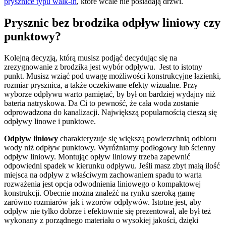
prysznice typu walk-in
, które wcale nie posiadają drzwi.
Prysznic bez brodzika odpływ liniowy czy
punktowy?
Kolejną decyzją, którą musisz podjąć decydując się na
zrezygnowanie z brodzika jest wybór odpływu. Jest to istotny
punkt. Musisz wziąć pod uwagę możliwości konstrukcyjne łazienki,
rozmiar prysznica, a także oczekiwane efekty wizualne. Przy
wyborze odpływu warto pamiętać, by był on bardziej wydajny niż
bateria natryskowa. Da Ci to pewność, że cała woda zostanie
odprowadzona do kanalizacji. Największą popularnością cieszą się
odpływy linowe i punktowe.
Odpływ liniowy
charakteryzuje się większą powierzchnią odbioru
wody niż odpływ punktowy. Wyróżniamy podłogowy lub ścienny
odpływ liniowy. Montując opływ liniowy trzeba zapewnić
odpowiedni spadek w kierunku odpływu. Jeśli masz zbyt małą ilość
miejsca na odpływ z właściwym zachowaniem spadu to warta
rozważenia jest opcja odwodnienia liniowego o kompaktowej
konstrukcji. Obecnie można znaleźć na rynku szeroką gamę
zarówno rozmiarów jak i wzorów odpływów. Istotne jest, aby
odpływ nie tylko dobrze i efektownie się prezentował, ale był też
wykonany z porządnego materiału o wysokiej jakości, dzięki