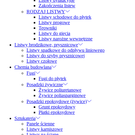
Listwy dylatacyjne
Zakończenia listew
RODZAJ LISTWY
Listwy schodowe do płytek
Listwy progowe
Teowniki
Listwy do gięcia
Listwy narożne wewnętrzne
Listwy brodzikowe, prysznicowe
Listwy spadkowe do odpływu liniowego
Listwy do szyby prysznicowej
Listwy czołowe
Chemia budowlana
Fugi
Fugi do płytek
Posadzki żywiczne
Żywice poliuretanowe
Żywice poliasparginowe
Posadzki epoksydowe (żywice)
Grunt epoksydowy
Płatki epoksydowe
Sztukateria
Panele ścienne
Listwy karniszowe
Listwy na ścianę