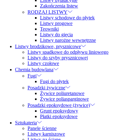
Listwy dylatacyjne
Zakończenia listew
RODZAJ LISTWY
Listwy schodowe do płytek
Listwy progowe
Teowniki
Listwy do gięcia
Listwy narożne wewnętrzne
Listwy brodzikowe, prysznicowe
Listwy spadkowe do odpływu liniowego
Listwy do szyby prysznicowej
Listwy czołowe
Chemia budowlana
Fugi
Fugi do płytek
Posadzki żywiczne
Żywice poliuretanowe
Żywice poliasparginowe
Posadzki epoksydowe (żywice)
Grunt epoksydowy
Płatki epoksydowe
Sztukateria
Panele ścienne
Listwy karniszowe
Listwy na ścianę