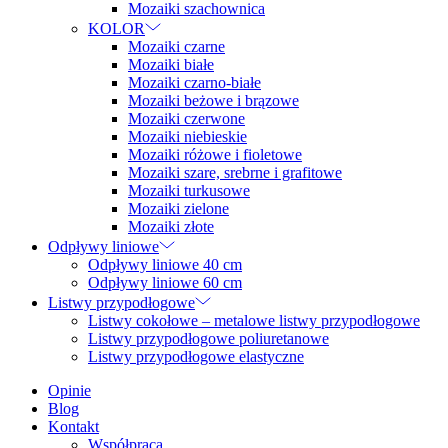
Mozaiki szachownica
KOLOR
Mozaiki czarne
Mozaiki białe
Mozaiki czarno-białe
Mozaiki beżowe i brązowe
Mozaiki czerwone
Mozaiki niebieskie
Mozaiki różowe i fioletowe
Mozaiki szare, srebrne i grafitowe
Mozaiki turkusowe
Mozaiki zielone
Mozaiki złote
Odpływy liniowe
Odpływy liniowe 40 cm
Odpływy liniowe 60 cm
Listwy przypodłogowe
Listwy cokołowe – metalowe listwy przypodłogowe
Listwy przypodłogowe poliuretanowe
Listwy przypodłogowe elastyczne
Opinie
Blog
Kontakt
Współpraca