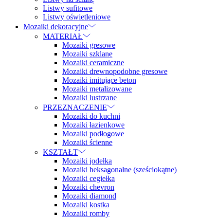
Listwy sufitowe
Listwy oświetleniowe
Mozaiki dekoracyjne
MATERIAŁ
Mozaiki gresowe
Mozaiki szklane
Mozaiki ceramiczne
Mozaiki drewnopodobne gresowe
Mozaiki imitujące beton
Mozaiki metalizowane
Mozaiki lustrzane
PRZEZNACZENIE
Mozaiki do kuchni
Mozaiki łazienkowe
Mozaiki podłogowe
Mozaiki ścienne
KSZTAŁT
Mozaiki jodełka
Mozaiki heksagonalne (sześciokątne)
Mozaiki cegiełka
Mozaiki chevron
Mozaiki diamond
Mozaiki kostka
Mozaiki romby