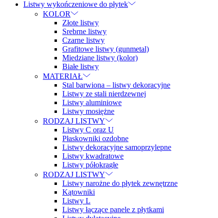
Listwy wykończeniowe do płytek
KOLOR
Złote listwy
Srebrne listwy
Czarne listwy
Grafitowe listwy (gunmetal)
Miedziane listwy (kolor)
Białe listwy
MATERIAŁ
Stal barwiona – listwy dekoracyjne
Listwy ze stali nierdzewnej
Listwy aluminiowe
Listwy mosiężne
RODZAJ LISTWY
Listwy C oraz U
Płaskowniki ozdobne
Listwy dekoracyjne samoprzylepne
Listwy kwadratowe
Listwy półokrągłe
RODZAJ LISTWY
Listwy narożne do płytek zewnętrzne
Kątowniki
Listwy L
Listwy łączące panele z płytkami