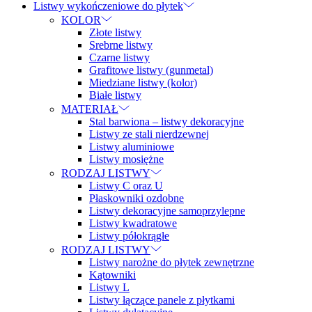
Listwy wykończeniowe do płytek
KOLOR
Złote listwy
Srebrne listwy
Czarne listwy
Grafitowe listwy (gunmetal)
Miedziane listwy (kolor)
Białe listwy
MATERIAŁ
Stal barwiona – listwy dekoracyjne
Listwy ze stali nierdzewnej
Listwy aluminiowe
Listwy mosiężne
RODZAJ LISTWY
Listwy C oraz U
Płaskowniki ozdobne
Listwy dekoracyjne samoprzylepne
Listwy kwadratowe
Listwy półokrągłe
RODZAJ LISTWY
Listwy narożne do płytek zewnętrzne
Kątowniki
Listwy L
Listwy łączące panele z płytkami