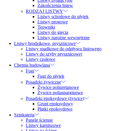
Listwy dylatacyjne
Zakończenia listew
RODZAJ LISTWY
Listwy schodowe do płytek
Listwy progowe
Teowniki
Listwy do gięcia
Listwy narożne wewnętrzne
Listwy brodzikowe, prysznicowe
Listwy spadkowe do odpływu liniowego
Listwy do szyby prysznicowej
Listwy czołowe
Chemia budowlana
Fugi
Fugi do płytek
Posadzki żywiczne
Żywice poliuretanowe
Żywice poliasparginowe
Posadzki epoksydowe (żywice)
Grunt epoksydowy
Płatki epoksydowe
Sztukateria
Panele ścienne
Listwy karniszowe
Listwy na ścianę