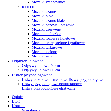
Mozaiki szachownica
KOLOR
Mozaiki czarne
Mozaiki białe
Mozaiki czarno-białe
Mozaiki beżowe i brązowe
Mozaiki czerwone
Mozaiki niebieskie
Mozaiki różowe i fioletowe
Mozaiki szare, srebrne i grafitowe
Mozaiki turkusowe
Mozaiki zielone
Mozaiki złote
Odpływy liniowe
Odpływy liniowe 40 cm
Odpływy liniowe 60 cm
Listwy przypodłogowe
Listwy cokołowe – metalowe listwy przypodłogowe
Listwy przypodłogowe poliuretanowe
Listwy przypodłogowe elastyczne
Opinie
Blog
Kontakt
Współpraca