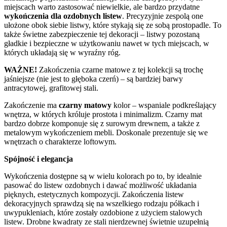
miejscach warto zastosować niewielkie, ale bardzo przydatne
wykończenia dla ozdobnych listew
. Precyzyjnie zespolą one
ułożone obok siebie listwy, które stykają się ze sobą prostopadle. To
także świetne zabezpieczenie tej dekoracji – listwy pozostaną
gładkie i bezpieczne w użytkowaniu nawet w tych miejscach, w
których układają się w wyraźny róg.
WAŻNE!
Zakończenia czarne matowe z tej kolekcji są trochę
jaśniejsze (nie jest to głęboka czerń) – są bardziej barwy
antracytowej, grafitowej stali.
Zakończenie ma
czarny matowy
kolor – wspaniale podkreślający
wnętrza, w których króluje prostota i minimalizm. Czarny mat
bardzo dobrze komponuje się z surowym drewnem, a także z
metalowym wykończeniem mebli. Doskonale prezentuje się we
wnętrzach o charakterze loftowym.
Spójność i elegancja
Wykończenia dostępne są w wielu kolorach po to, by idealnie
pasować do listew ozdobnych i dawać możliwość układania
pięknych, estetycznych kompozycji. Zakończenia listew
dekoracyjnych sprawdzą się na wszelkiego rodzaju półkach i
uwypukleniach, które zostały ozdobione z użyciem stalowych
listew. Drobne kwadraty ze stali nierdzewnej świetnie uzupełnią