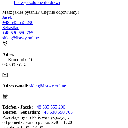
Listwy ozdobne do drzwi
Masz jakieś pytania? Chętnie odpowiemy!
Jacek
+48 535 555 296
Sebastian
+48 530 550 765
sklep@listwy.online
Adres
ul. Komorniki 10
93-309 Łódź
Adres e-mail:
sklep@listwy.online
Telefon - Jacek:
+48 535 555 296
Telefon - Sebastian:
+48 530 550 765
Pozostajemy do Państwa dyspozycji:
od poniedziałku do piątku: 8:30 - 17:00
w soboty: 9:00 - 14:00