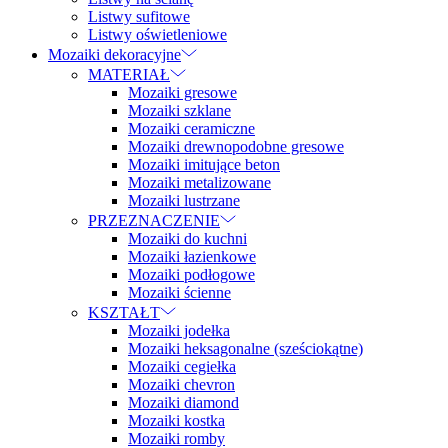
Listwy sufitowe
Listwy oświetleniowe
Mozaiki dekoracyjne
MATERIAŁ
Mozaiki gresowe
Mozaiki szklane
Mozaiki ceramiczne
Mozaiki drewnopodobne gresowe
Mozaiki imitujące beton
Mozaiki metalizowane
Mozaiki lustrzane
PRZEZNACZENIE
Mozaiki do kuchni
Mozaiki łazienkowe
Mozaiki podłogowe
Mozaiki ścienne
KSZTAŁT
Mozaiki jodełka
Mozaiki heksagonalne (sześciokątne)
Mozaiki cegiełka
Mozaiki chevron
Mozaiki diamond
Mozaiki kostka
Mozaiki romby