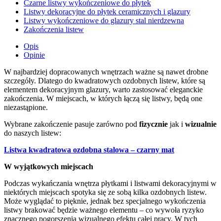
Czarne listwy wykończeniowe do płytek
Listwy dekoracyjne do płytek ceramicznych i glazury
Listwy wykończeniowe do glazury stal nierdzewna
Zakończenia listew
Opis
Opinie
W najbardziej dopracowanych wnętrzach ważne są nawet drobne
szczegóły. Dlatego do kwadratowych ozdobnych listew, które są
elementem dekoracyjnym glazury, warto zastosować eleganckie
zakończenia. W miejscach, w których łączą się listwy, będą one
niezastąpione.
Wybrane zakończenie pasuje zarówno pod
fizycznie
jak i
wizualnie
do naszych listew:
Listwa kwadratowa ozdobna stalowa – czarny mat
W wyjątkowych miejscach
Podczas wykańczania wnętrza płytkami i listwami dekoracyjnymi w
niektórych miejscach spotyka się ze sobą kilka ozdobnych listew.
Może wyglądać to pięknie, jednak bez specjalnego wykończenia
listwy brakować będzie ważnego elementu – co wywoła ryzyko
znacznego pogorszenia wizualnego efektu całej pracy. W tych