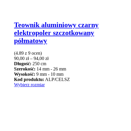
Teownik aluminiowy czarny
elektropoler szczotkowany
półmatowy
(4.89 z 9 ocen)
Zakres
90,00
zł
–
94,00
zł
cen:
Długość:
250 cm
od
Szerokość:
14 mm - 26 mm
90,00 zł
Wysokość:
9 mm - 10 mm
do
Kod produktu:
ALP/CELSZ
Ten
94,00 zł
Wybierz rozmiar
produkt
ma
wiele
wariantów.
Opcje
można
wybrać
na