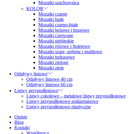
Mozaiki szachownica
KOLOR
Mozaiki czarne
Mozaiki białe
Mozaiki czarno-białe
Mozaiki beżowe i brązowe
Mozaiki czerwone
Mozaiki niebieskie
Mozaiki różowe i fioletowe
Mozaiki szare, srebrne i grafitowe
Mozaiki turkusowe
Mozaiki zielone
Mozaiki złote
Odpływy liniowe
Odpływy liniowe 40 cm
Odpływy liniowe 60 cm
Listwy przypodłogowe
Listwy cokołowe – metalowe listwy przypodłogowe
Listwy przypodłogowe poliuretanowe
Listwy przypodłogowe elastyczne
Opinie
Blog
Kontakt
Współpraca