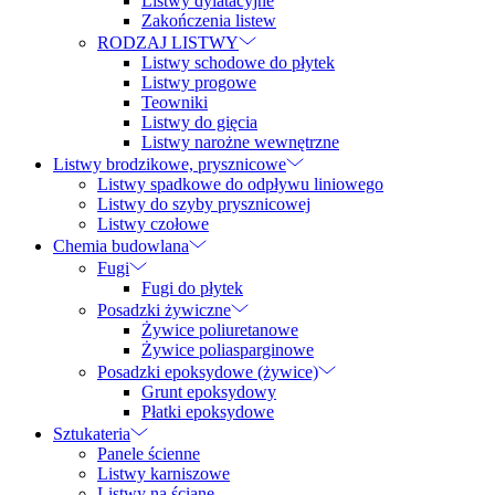
Listwy dylatacyjne
Zakończenia listew
RODZAJ LISTWY
Listwy schodowe do płytek
Listwy progowe
Teowniki
Listwy do gięcia
Listwy narożne wewnętrzne
Listwy brodzikowe, prysznicowe
Listwy spadkowe do odpływu liniowego
Listwy do szyby prysznicowej
Listwy czołowe
Chemia budowlana
Fugi
Fugi do płytek
Posadzki żywiczne
Żywice poliuretanowe
Żywice poliasparginowe
Posadzki epoksydowe (żywice)
Grunt epoksydowy
Płatki epoksydowe
Sztukateria
Panele ścienne
Listwy karniszowe
Listwy na ścianę