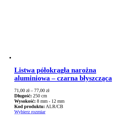
wybrać
na
stronie
produktu
Listwa półokrągła narożna
aluminiowa – czarna błyszcząca
Zakres
71,00
zł
–
77,00
zł
cen:
Długość:
250 cm
od
Wysokość:
8 mm - 12 mm
71,00 zł
Kod produktu:
ALR/CB
Ten
do
Wybierz rozmiar
produkt
77,00 zł
ma
wiele
wariantów.