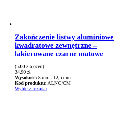
Zakończenie listwy aluminiowe
kwadratowe zewnętrzne –
lakierowane czarne matowe
(5.00 z 6 ocen)
34,90
zł
Wysokość:
8 mm - 12,5 mm
Kod produktu:
ALNQ/CM
Ten
Wybierz rozmiar
produkt
ma
wiele
wariantów.
Opcje
można
wybrać
na