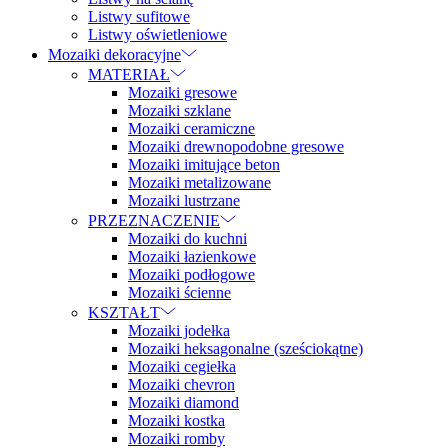
Listwy sufitowe
Listwy oświetleniowe
Mozaiki dekoracyjne
MATERIAŁ
Mozaiki gresowe
Mozaiki szklane
Mozaiki ceramiczne
Mozaiki drewnopodobne gresowe
Mozaiki imitujące beton
Mozaiki metalizowane
Mozaiki lustrzane
PRZEZNACZENIE
Mozaiki do kuchni
Mozaiki łazienkowe
Mozaiki podłogowe
Mozaiki ścienne
KSZTAŁT
Mozaiki jodełka
Mozaiki heksagonalne (sześciokątne)
Mozaiki cegiełka
Mozaiki chevron
Mozaiki diamond
Mozaiki kostka
Mozaiki romby