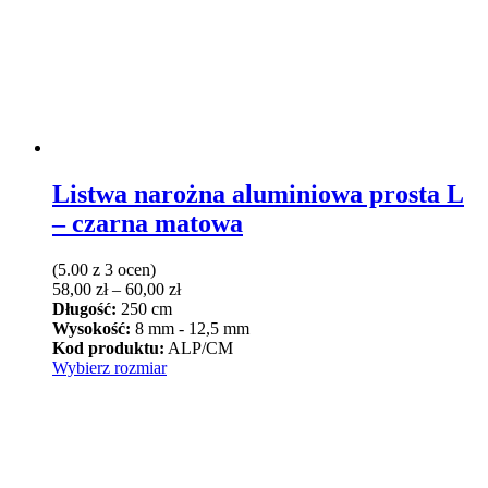
produktu
Listwa narożna aluminiowa prosta L
– czarna matowa
(5.00 z 3 ocen)
Zakres
58,00
zł
–
60,00
zł
cen:
Długość:
250 cm
od
Wysokość:
8 mm - 12,5 mm
58,00 zł
Kod produktu:
ALP/CM
Ten
do
Wybierz rozmiar
produkt
60,00 zł
ma
wiele
wariantów.
Opcje
można