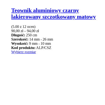
Teownik aluminiowy czarny
lakierowany szczotkowany matowy
(5.00 z 12 ocen)
Zakres
90,00
zł
–
94,00
zł
cen:
Długość:
250 cm
od
Szerokość:
14 mm - 26 mm
90,00 zł
Wysokość:
9 mm - 10 mm
do
Kod produktu:
ALP/CSZ
Ten
94,00 zł
Wybierz rozmiar
produkt
ma
wiele
wariantów.
Opcje
można
wybrać
na
stronie
produktu