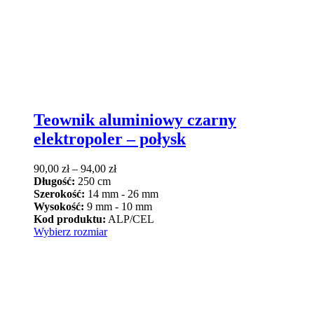
Teownik aluminiowy czarny
elektropoler – połysk
Zakres
90,00
zł
–
94,00
zł
cen:
Długość:
250 cm
od
Szerokość:
14 mm - 26 mm
90,00 zł
Wysokość:
9 mm - 10 mm
do
Kod produktu:
ALP/CEL
Ten
94,00 zł
Wybierz rozmiar
produkt
ma
wiele
wariantów.
Opcje
można