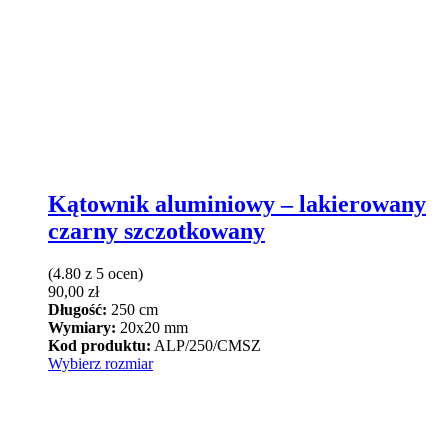
Kątownik aluminiowy – lakierowany
czarny szczotkowany
(4.80 z 5 ocen)
90,00
zł
Długość:
250 cm
Wymiary:
20x20 mm
Kod produktu:
ALP/250/CMSZ
Ten
Wybierz rozmiar
produkt
ma
wiele
wariantów.