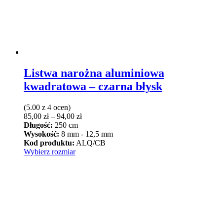
Listwa narożna aluminiowa
kwadratowa – czarna błysk
(5.00 z 4 ocen)
Zakres
85,00
zł
–
94,00
zł
cen:
Długość:
250 cm
od
Wysokość:
8 mm - 12,5 mm
85,00 zł
Kod produktu:
ALQ/CB
Ten
do
Wybierz rozmiar
produkt
94,00 zł
ma
wiele
wariantów.
Opcje
można
wybrać