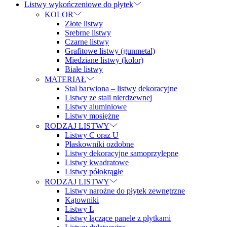
Listwy wykończeniowe do płytek
KOLOR
Złote listwy
Srebrne listwy
Czarne listwy
Grafitowe listwy (gunmetal)
Miedziane listwy (kolor)
Białe listwy
MATERIAŁ
Stal barwiona – listwy dekoracyjne
Listwy ze stali nierdzewnej
Listwy aluminiowe
Listwy mosiężne
RODZAJ LISTWY
Listwy C oraz U
Płaskowniki ozdobne
Listwy dekoracyjne samoprzylepne
Listwy kwadratowe
Listwy półokrągłe
RODZAJ LISTWY
Listwy narożne do płytek zewnętrzne
Kątowniki
Listwy L
Listwy łączące panele z płytkami