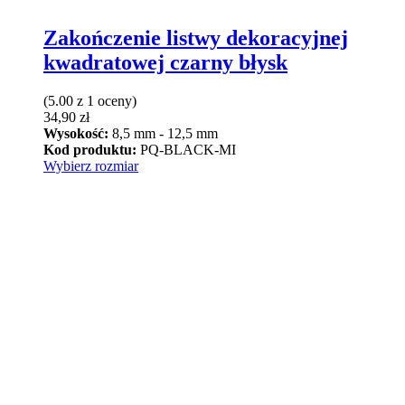
Zakończenie listwy dekoracyjnej
kwadratowej czarny błysk
(5.00 z 1 oceny)
34,90
zł
Wysokość:
8,5 mm - 12,5 mm
Kod produktu:
PQ-BLACK-MI
Ten
Wybierz rozmiar
produkt
ma
wiele
wariantów.
Opcje
można
wybrać
na
stronie
produktu