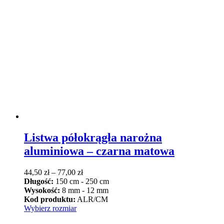
Opcje
można
wybrać
na
stronie
produktu
Listwa półokrągła narożna
aluminiowa – czarna matowa
Zakres
44,50
zł
–
77,00
zł
cen:
Długość:
150 cm - 250 cm
od
Wysokość:
8 mm - 12 mm
44,50 zł
Kod produktu:
ALR/CM
Ten
do
Wybierz rozmiar
produkt
77,00 zł