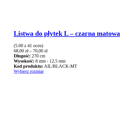
Listwa do płytek L – czarna matowa
(5.00 z 41 ocen)
Zakres
68,00
zł
–
70,00
zł
cen:
Długość:
270 cm
od
Wysokość:
8 mm - 12,5 mm
68,00 zł
Kod produktu:
AIL/BLACK-MT
Ten
do
Wybierz rozmiar
produkt
70,00 zł
ma
wiele
wariantów.
Opcje
można
wybrać
na
stronie
produktu