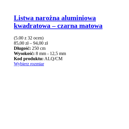
Listwa narożna aluminiowa
kwadratowa – czarna matowa
(5.00 z 32 ocen)
Zakres
85,00
zł
–
94,00
zł
cen:
Długość:
250 cm
od
Wysokość:
8 mm - 12,5 mm
85,00 zł
Kod produktu:
ALQ/CM
Ten
do
Wybierz rozmiar
produkt
94,00 zł
ma
wiele
wariantów.
Opcje
można
wybrać
na
stronie
produktu