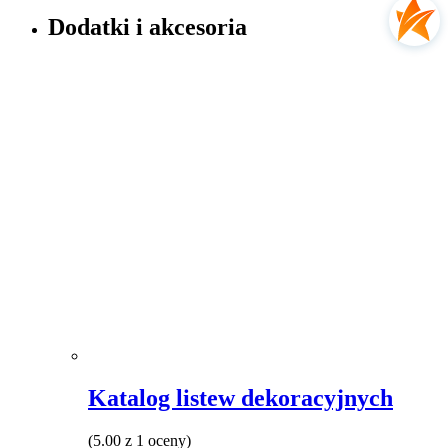
produkt
ma
Dodatki i akcesoria
wiele
wariantów.
Opcje
można
wybrać
na
stronie
produktu
Katalog listew dekoracyjnych
(5.00 z 1 oceny)