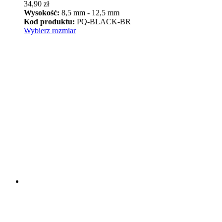
34,90
zł
Wysokość:
8,5 mm - 12,5 mm
Kod produktu:
PQ-BLACK-BR
Ten
Wybierz rozmiar
produkt
ma
wiele
wariantów.
Opcje
można
wybrać
na
stronie
produktu