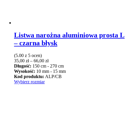
Listwa narożna aluminiowa prosta L
– czarna błysk
(5.00 z 5 ocen)
Zakres
35,00
zł
–
66,00
zł
cen:
Długość:
150 cm - 270 cm
od
Wysokość:
10 mm - 15 mm
35,00 zł
Kod produktu:
ALP/CB
Ten
do
Wybierz rozmiar
produkt
66,00 zł
ma
wiele
wariantów.
Opcje
można
wybrać
na
stronie