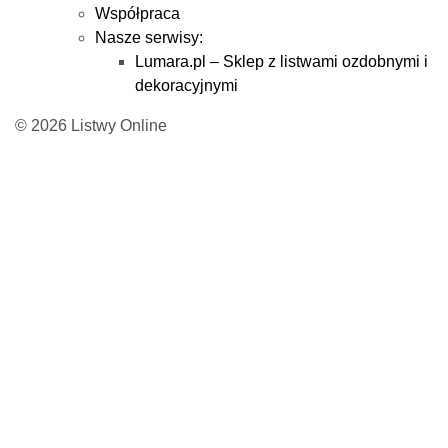
Współpraca
Nasze serwisy:
Lumara.pl – Sklep z listwami ozdobnymi i
dekoracyjnymi
© 2026 Listwy Online
Zapytaj o produkt
Twoje imię *
Twój adres e-mail *
Pytanie *