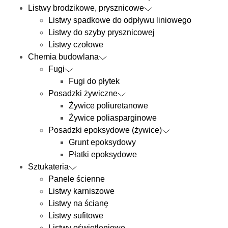
Listwy brodzikowe, prysznicowe
Listwy spadkowe do odpływu liniowego
Listwy do szyby prysznicowej
Listwy czołowe
Chemia budowlana
Fugi
Fugi do płytek
Posadzki żywiczne
Żywice poliuretanowe
Żywice poliasparginowe
Posadzki epoksydowe (żywice)
Grunt epoksydowy
Płatki epoksydowe
Sztukateria
Panele ścienne
Listwy karniszowe
Listwy na ścianę
Listwy sufitowe
Listwy oświetleniowe