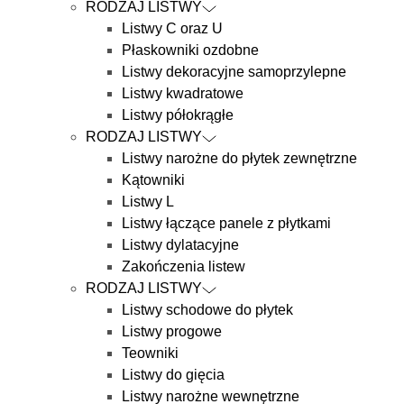
RODZAJ LISTWY
Listwy C oraz U
Płaskowniki ozdobne
Listwy dekoracyjne samoprzylepne
Listwy kwadratowe
Listwy półokrągłe
RODZAJ LISTWY
Listwy narożne do płytek zewnętrzne
Kątowniki
Listwy L
Listwy łączące panele z płytkami
Listwy dylatacyjne
Zakończenia listew
RODZAJ LISTWY
Listwy schodowe do płytek
Listwy progowe
Teowniki
Listwy do gięcia
Listwy narożne wewnętrzne