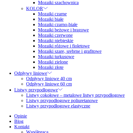
Mozaiki szachownica
KOLOR
Mozaiki czarne
Mozaiki białe
Mozaiki czarno-białe
Mozaiki beżowe i brązowe
Mozaiki czerwone
Mozaiki niebieskie
Mozaiki różowe i fioletowe
Mozaiki szare, srebrne i grafitowe
Mozaiki turkusowe
Mozaiki zielone
Mozaiki złote
Odpływy liniowe
Odpływy liniowe 40 cm
Odpływy liniowe 60 cm
Listwy przypodłogowe
Listwy cokołowe – metalowe listwy przypodłogowe
Listwy przypodłogowe poliuretanowe
Listwy przypodłogowe elastyczne
Opinie
Blog
Kontakt
Współpraca