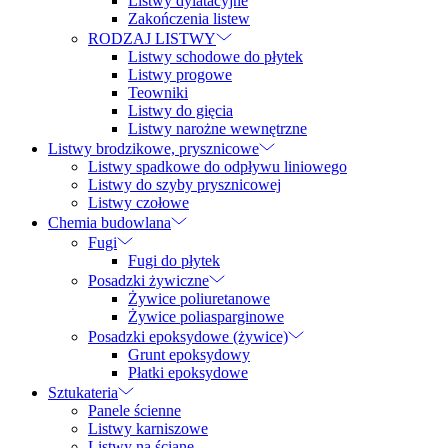
Listwy dylatacyjne
Zakończenia listew
RODZAJ LISTWY
Listwy schodowe do płytek
Listwy progowe
Teowniki
Listwy do gięcia
Listwy narożne wewnętrzne
Listwy brodzikowe, prysznicowe
Listwy spadkowe do odpływu liniowego
Listwy do szyby prysznicowej
Listwy czołowe
Chemia budowlana
Fugi
Fugi do płytek
Posadzki żywiczne
Żywice poliuretanowe
Żywice poliasparginowe
Posadzki epoksydowe (żywice)
Grunt epoksydowy
Płatki epoksydowe
Sztukateria
Panele ścienne
Listwy karniszowe
Listwy na ścianę