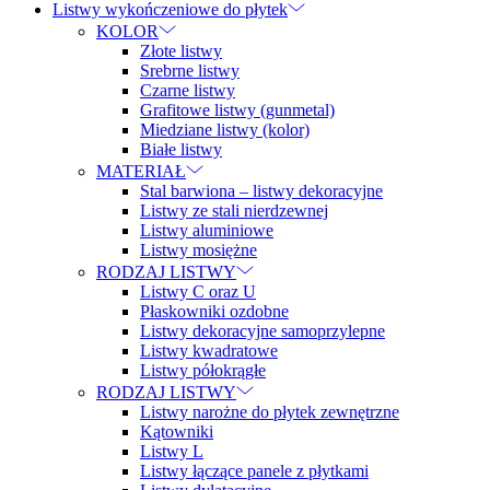
Listwy wykończeniowe do płytek
KOLOR
Złote listwy
Srebrne listwy
Czarne listwy
Grafitowe listwy (gunmetal)
Miedziane listwy (kolor)
Białe listwy
MATERIAŁ
Stal barwiona – listwy dekoracyjne
Listwy ze stali nierdzewnej
Listwy aluminiowe
Listwy mosiężne
RODZAJ LISTWY
Listwy C oraz U
Płaskowniki ozdobne
Listwy dekoracyjne samoprzylepne
Listwy kwadratowe
Listwy półokrągłe
RODZAJ LISTWY
Listwy narożne do płytek zewnętrzne
Kątowniki
Listwy L
Listwy łączące panele z płytkami