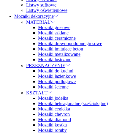
Listwy sufitowe
Listwy oświetleniowe
Mozaiki dekoracyjne
MATERIAŁ
Mozaiki gresowe
Mozaiki szklane
Mozaiki ceramiczne
Mozaiki drewnopodobne gresowe
Mozaiki imitujące beton
Mozaiki metalizowane
Mozaiki lustrzane
PRZEZNACZENIE
Mozaiki do kuchni
Mozaiki łazienkowe
Mozaiki podłogowe
Mozaiki ścienne
KSZTAŁT
Mozaiki jodełka
Mozaiki heksagonalne (sześciokątne)
Mozaiki cegiełka
Mozaiki chevron
Mozaiki diamond
Mozaiki kostka
Mozaiki romby