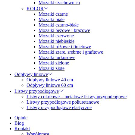
Mozaiki szachownica
KOLOR
Mozaiki czarne
Mozaiki białe
Mozaiki czarno-białe
Mozaiki beżowe i brązowe
Mozaiki czerwone
Mozaiki niebieskie
Mozaiki różowe i fioletowe
Mozaiki szare, srebrne i grafitowe
Mozaiki turkusowe
Mozaiki zielone
Mozaiki złote
Odpływy liniowe
Odpływy liniowe 40 cm
Odpływy liniowe 60 cm
Listwy przypodłogowe
Listwy cokołowe – metalowe listwy przypodłogowe
Listwy przypodłogowe poliuretanowe
Listwy przypodłogowe elastyczne
Opinie
Blog
Kontakt
Współpraca