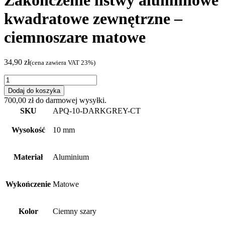
Zakończenie listwy aluminiowe
kwadratowe zewnętrzne –
ciemnoszare matowe
34,90
zł
(cena zawiera VAT 23%)
ilość
Zakończenie
Dodaj do koszyka
listwy
700,00
zł
do darmowej wysyłki.
aluminiowe
SKU
APQ-10-DARKGREY-CT
kwadratowe
zewnętrzne
Wysokość
10 mm
–
ciemnoszare
matowe
Materiał
Aluminium
Wykończenie
Matowe
Kolor
Ciemny szary