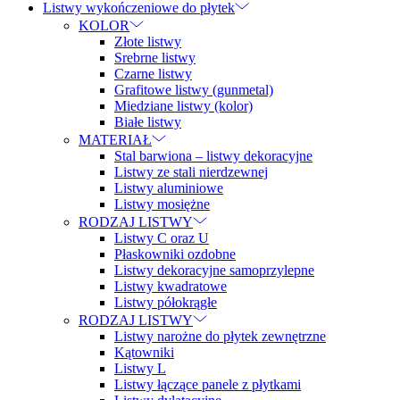
Listwy wykończeniowe do płytek
KOLOR
Złote listwy
Srebrne listwy
Czarne listwy
Grafitowe listwy (gunmetal)
Miedziane listwy (kolor)
Białe listwy
MATERIAŁ
Stal barwiona – listwy dekoracyjne
Listwy ze stali nierdzewnej
Listwy aluminiowe
Listwy mosiężne
RODZAJ LISTWY
Listwy C oraz U
Płaskowniki ozdobne
Listwy dekoracyjne samoprzylepne
Listwy kwadratowe
Listwy półokrągłe
RODZAJ LISTWY
Listwy narożne do płytek zewnętrzne
Kątowniki
Listwy L
Listwy łączące panele z płytkami