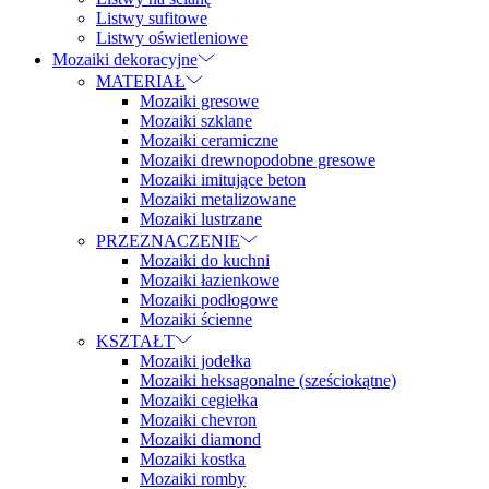
Listwy sufitowe
Listwy oświetleniowe
Mozaiki dekoracyjne
MATERIAŁ
Mozaiki gresowe
Mozaiki szklane
Mozaiki ceramiczne
Mozaiki drewnopodobne gresowe
Mozaiki imitujące beton
Mozaiki metalizowane
Mozaiki lustrzane
PRZEZNACZENIE
Mozaiki do kuchni
Mozaiki łazienkowe
Mozaiki podłogowe
Mozaiki ścienne
KSZTAŁT
Mozaiki jodełka
Mozaiki heksagonalne (sześciokątne)
Mozaiki cegiełka
Mozaiki chevron
Mozaiki diamond
Mozaiki kostka
Mozaiki romby