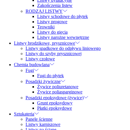
Listwy dylatacyjne
Zakończenia listew
RODZAJ LISTWY
Listwy schodowe do płytek
Listwy progowe
Teowniki
Listwy do gięcia
Listwy narożne wewnętrzne
Listwy brodzikowe, prysznicowe
Listwy spadkowe do odpływu liniowego
Listwy do szyby prysznicowej
Listwy czołowe
Chemia budowlana
Fugi
Fugi do płytek
Posadzki żywiczne
Żywice poliuretanowe
Żywice poliasparginowe
Posadzki epoksydowe (żywice)
Grunt epoksydowy
Płatki epoksydowe
Sztukateria
Panele ścienne
Listwy karniszowe
Listwy na ścianę