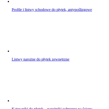
Profile i listwy schodowe do płytek, antypoślizgowe
Listwy narożne do płytek zewnętrzne
Kątowniki do płytek – narożniki ochronne na ściany