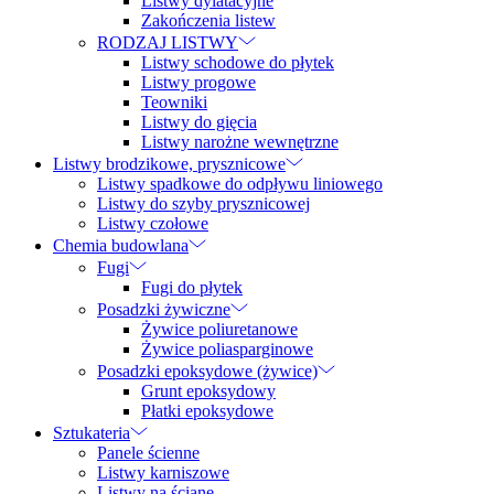
Listwy dylatacyjne
Zakończenia listew
RODZAJ LISTWY
Listwy schodowe do płytek
Listwy progowe
Teowniki
Listwy do gięcia
Listwy narożne wewnętrzne
Listwy brodzikowe, prysznicowe
Listwy spadkowe do odpływu liniowego
Listwy do szyby prysznicowej
Listwy czołowe
Chemia budowlana
Fugi
Fugi do płytek
Posadzki żywiczne
Żywice poliuretanowe
Żywice poliasparginowe
Posadzki epoksydowe (żywice)
Grunt epoksydowy
Płatki epoksydowe
Sztukateria
Panele ścienne
Listwy karniszowe
Listwy na ścianę