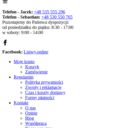
Telefon - Jacek:
+48 535 555 296
Telefon - Sebastian:
+48 530 550 765
Pozostajemy do Państwa dyspozycji:
od poniedziałku do piątku: 8:30 - 17:00
w soboty: 9:00 - 14:00
Facebook:
Listwy.online
Moje konto
Koszyk
Zamówienie
Regulamin
Polityka prywatności
Zwroty i reklamacje
Czas i koszty dostawy
Formy płatności
Kontakt
O nas
Opinie
Blog
Współpraca