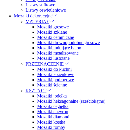
Listwy sufitowe
Listwy oświetleniowe
Mozaiki dekoracyjne
MATERIAŁ
Mozaiki gresowe
Mozaiki szklane
Mozaiki ceramiczne
Mozaiki drewnopodobne gresowe
Mozaiki imitujące beton
Mozaiki metalizowane
Mozaiki lustrzane
PRZEZNACZENIE
Mozaiki do kuchni
Mozaiki łazienkowe
Mozaiki podłogowe
Mozaiki ścienne
KSZTAŁT
Mozaiki jodełka
Mozaiki heksagonalne (sześciokątne)
Mozaiki cegiełka
Mozaiki chevron
Mozaiki diamond
Mozaiki kostka
Mozaiki romby