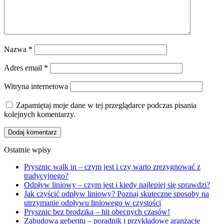
Nazwa
*
Adres email
*
Witryna internetowa
Zapamiętaj moje dane w tej przeglądarce podczas pisania
kolejnych komentarzy.
Ostatnie wpisy
Prysznic walk in – czym jest i czy warto zrezygnować z
tradycyjnego?
Odpływ liniowy – czym jest i kiedy najlepiej się sprawdzi?
Jak czyścić odpływ liniowy? Poznaj skuteczne sposoby na
utrzymanie odpływu liniowego w czystości
Prysznic bez brodzika – hit obecnych czasów!
Zabudowa geberitu – poradnik i przykładowe aranżacje