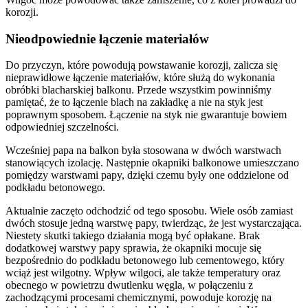
korozji.
Nieodpowiednie łączenie materiałów
Do przyczyn, które powodują powstawanie korozji, zalicza się
nieprawidłowe łączenie materiałów, które służą do wykonania
obróbki blacharskiej balkonu. Przede wszystkim powinniśmy
pamiętać, że to łączenie blach na zakładkę a nie na styk jest
poprawnym sposobem. Łączenie na styk nie gwarantuje bowiem
odpowiedniej szczelności.
Wcześniej papa na balkon była stosowana w dwóch warstwach
stanowiących izolację. Następnie okapniki balkonowe umieszczano
pomiędzy warstwami papy, dzięki czemu były one oddzielone od
podkładu betonowego.
Aktualnie zaczęto odchodzić od tego sposobu. Wiele osób zamiast
dwóch stosuje jedną warstwę papy, twierdząc, że jest wystarczająca.
Niestety skutki takiego działania mogą być opłakane. Brak
dodatkowej warstwy papy sprawia, że okapniki mocuje się
bezpośrednio do podkładu betonowego lub cementowego, który
wciąż jest wilgotny. Wpływ wilgoci, ale także temperatury oraz
obecnego w powietrzu dwutlenku węgla, w połączeniu z
zachodzącymi procesami chemicznymi, powoduje korozję na