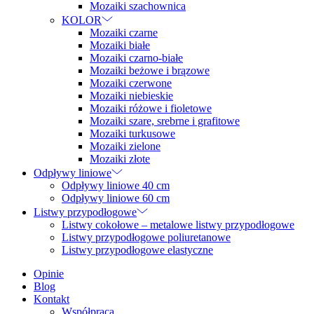
Mozaiki szachownica
KOLOR
Mozaiki czarne
Mozaiki białe
Mozaiki czarno-białe
Mozaiki beżowe i brązowe
Mozaiki czerwone
Mozaiki niebieskie
Mozaiki różowe i fioletowe
Mozaiki szare, srebrne i grafitowe
Mozaiki turkusowe
Mozaiki zielone
Mozaiki złote
Odpływy liniowe
Odpływy liniowe 40 cm
Odpływy liniowe 60 cm
Listwy przypodłogowe
Listwy cokołowe – metalowe listwy przypodłogowe
Listwy przypodłogowe poliuretanowe
Listwy przypodłogowe elastyczne
Opinie
Blog
Kontakt
Współpraca