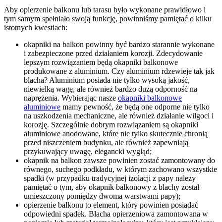
Aby opierzenie balkonu lub tarasu było wykonane prawidłowo i
tym samym spełniało swoją funkcję, powinniśmy pamiętać o kilku
istotnych kwestiach:
okapniki na balkon powinny być bardzo starannie wykonane
i zabezpieczone przed działaniem korozji. Zdecydowanie
lepszym rozwiązaniem będą okapniki balkonowe
produkowane z aluminium. Czy aluminium rdzewieje tak jak
blacha? Aluminium posiada nie tylko wysoką jakość,
niewielką wagę, ale również bardzo dużą odporność na
naprężenia. Wybierając nasze
okapniki balkonowe
aluminiowe
mamy pewność, że będą one odporne nie tylko
na uszkodzenia mechaniczne, ale również działanie wilgoci i
korozję. Szczególnie dobrym rozwiązaniem są okapniki
aluminiowe anodowane, które nie tylko skutecznie chronią
przed niszczeniem budynku, ale również zapewniają
przykuwający uwagę, elegancki wygląd;
okapnik na balkon zawsze powinien zostać zamontowany do
równego, suchego podkładu, w którym zachowano wszystkie
spadki (w przypadku tradycyjnej izolacji z papy należy
pamiętać o tym, aby okapnik balkonowy z blachy został
umieszczony pomiędzy dwoma warstwami papy);
opierzenie balkonu to element, który powinien posiadać
odpowiedni spadek. Blacha opierzeniowa zamontowana w