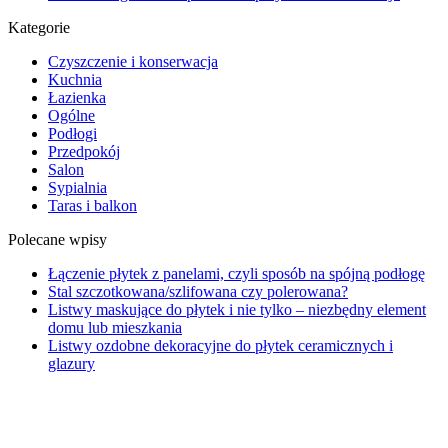
Kategorie
Czyszczenie i konserwacja
Kuchnia
Łazienka
Ogólne
Podłogi
Przedpokój
Salon
Sypialnia
Taras i balkon
Polecane wpisy
Łączenie płytek z panelami, czyli sposób na spójną podłogę
Stal szczotkowana/szlifowana czy polerowana?
Listwy maskujące do płytek i nie tylko – niezbędny element
domu lub mieszkania
Listwy ozdobne dekoracyjne do płytek ceramicznych i
glazury