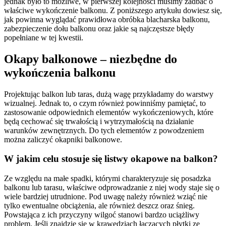
jednak było to możliwe, w pierwszej kolejności musimy zadbać o
właściwe wykończenie balkonu. Z poniższego artykułu dowiesz się,
jak powinna wyglądać prawidłowa obróbka blacharska balkonu,
zabezpieczenie dołu balkonu oraz jakie są najczęstsze błędy
popełniane w tej kwestii.
Okapy balkonowe ‒ niezbędne do
wykończenia balkonu
Projektując balkon lub taras, dużą wagę przykładamy do warstwy
wizualnej. Jednak to, o czym również powinniśmy pamiętać, to
zastosowanie odpowiednich elementów wykończeniowych, które
będą cechować się trwałością i wytrzymałością na działanie
warunków zewnętrznych. Do tych elementów z powodzeniem
można zaliczyć okapniki balkonowe.
W jakim celu stosuje się listwy okapowe na balkon?
Ze względu na małe spadki, którymi charakteryzuje się posadzka
balkonu lub tarasu, właściwe odprowadzanie z niej wody staje się o
wiele bardziej utrudnione. Pod uwagę należy również wziąć nie
tylko ewentualne obciążenia, ale również deszcz oraz śnieg.
Powstająca z ich przyczyny wilgoć stanowi bardzo uciążliwy
problem. Jeśli znajdzie się w krawędziach łączących płytki ze