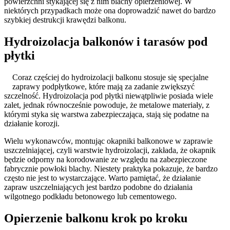
powierzchni stykającej się z nim blachy opierzeniowej. W
niektórych przypadkach może ona doprowadzić nawet do bardzo
szybkiej destrukcji krawędzi balkonu.
Hydroizolacja balkonów i tarasów pod
płytki
Coraz częściej do hydroizolacji balkonu stosuje się specjalne
zaprawy podpłytkowe, które mają za zadanie zwiększyć
szczelność. Hydroizolacja pod płytki niewątpliwie posiada wiele
zalet, jednak równocześnie powoduje, że metalowe materiały, z
którymi styka się warstwa zabezpieczająca, stają się podatne na
działanie korozji.
Wielu wykonawców, montując okapniki balkonowe w zaprawie
uszczelniającej, czyli warstwie hydroizolacji, zakłada, że okapnik
będzie odporny na korodowanie ze względu na zabezpieczone
fabrycznie powłoki blachy. Niestety praktyka pokazuje, że bardzo
często nie jest to wystarczające. Warto pamiętać, że działanie
zapraw uszczelniających jest bardzo podobne do działania
wilgotnego podkładu betonowego lub cementowego.
Opierzenie balkonu krok po kroku