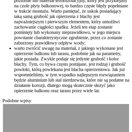
poziomie lub materiał termoizolacyjny, który jest przyklejany
na czole płyty balkonowej, to bardzo częste błędy popełniane
w trakcie montażu. Warto pamiętać, że uskok posiadający
taką samą grubość jak opierzenia z blachy jest
najważniejszym i pierwszym elementem, który umożliwi
zachowanie ciągłości spadku. Jeżeli ten etap zostanie
pominięty lub wykonany nieprawidłowo, w jego miejscu
powstanie charakterystyczne zgrubienie, przez co zostanie
zaburzony prawidłowy odpływ wody;
warto zwrócić uwagę na materiał, z jakiego wykonane jest
opierzenie balkonu lub tarasu, podobnie jak na parametry,
jakie posiada. Zwykle podaje się jedynie grubość i kolor
blachy. Tym, co bywa często pomijane, jest rodzaj i grubość
powłoki, którą powlekana jest blacha opierzeniowa. Jak już
wspomnieliśmy, w tym wypadku najlepszym rozwiązaniem
będzie aluminium lub stal nierdzewna, które nie są podatne na
działanie korozji, dlatego mogą skutecznie służyć jako
opierzenie balkonu oraz tarasu przez wiele lat.
Podobne wpisy