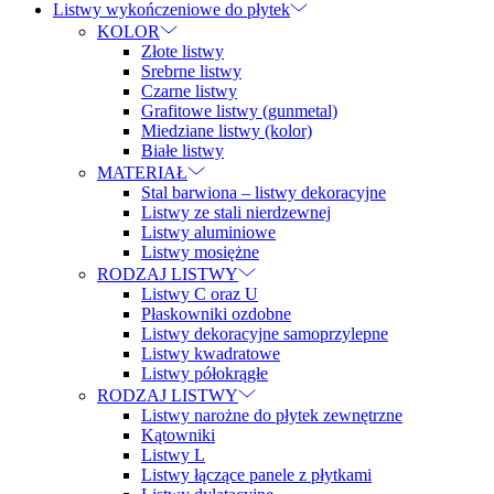
Listwy wykończeniowe do płytek
KOLOR
Złote listwy
Srebrne listwy
Czarne listwy
Grafitowe listwy (gunmetal)
Miedziane listwy (kolor)
Białe listwy
MATERIAŁ
Stal barwiona – listwy dekoracyjne
Listwy ze stali nierdzewnej
Listwy aluminiowe
Listwy mosiężne
RODZAJ LISTWY
Listwy C oraz U
Płaskowniki ozdobne
Listwy dekoracyjne samoprzylepne
Listwy kwadratowe
Listwy półokrągłe
RODZAJ LISTWY
Listwy narożne do płytek zewnętrzne
Kątowniki
Listwy L
Listwy łączące panele z płytkami