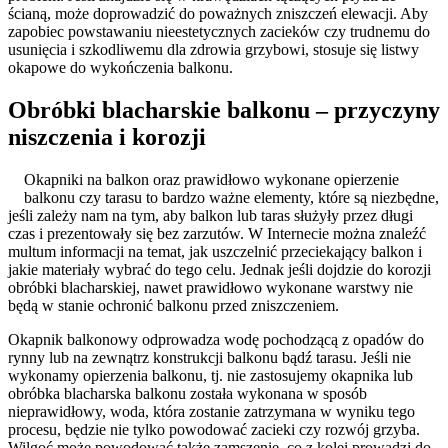
ścianą, może doprowadzić do poważnych zniszczeń elewacji. Aby
zapobiec powstawaniu nieestetycznych zacieków czy trudnemu do
usunięcia i szkodliwemu dla zdrowia grzybowi, stosuje się listwy
okapowe do wykończenia balkonu.
Obróbki blacharskie balkonu ‒ przyczyny
niszczenia i korozji
Okapniki na balkon oraz prawidłowo wykonane opierzenie
balkonu czy tarasu to bardzo ważne elementy, które są niezbędne,
jeśli zależy nam na tym, aby balkon lub taras służyły przez długi
czas i prezentowały się bez zarzutów. W Internecie można znaleźć
multum informacji na temat, jak uszczelnić przeciekający balkon i
jakie materiały wybrać do tego celu. Jednak jeśli dojdzie do korozji
obróbki blacharskiej, nawet prawidłowo wykonane warstwy nie
będą w stanie ochronić balkonu przed zniszczeniem.
Okapnik balkonowy odprowadza wodę pochodzącą z opadów do
rynny lub na zewnątrz konstrukcji balkonu bądź tarasu. Jeśli nie
wykonamy opierzenia balkonu, tj. nie zastosujemy okapnika lub
obróbka blacharska balkonu została wykonana w sposób
nieprawidłowy, woda, która zostanie zatrzymana w wyniku tego
procesu, będzie nie tylko powodować zacieki czy rozwój grzyba.
Wilgoć może powodować także zamszenie, co z kolei prowadzi do