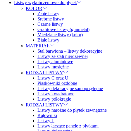
Listwy wykończeniowe do płytek
KOLOR
Złote listwy
Srebrne listwy
Czarne listwy
Grafitowe listwy (gunmetal)
Miedziane listwy (kolor)
Białe listwy
MATERIAŁ
Stal barwiona – listwy dekoracyjne
Listwy ze stali nierdzewnej
Listwy aluminiowe
Listwy mosiężne
RODZAJ LISTWY
Listwy C oraz U
Płaskowniki ozdobne
Listwy dekoracyjne samoprzylepne
Listwy kwadratowe
Listwy półokrągłe
RODZAJ LISTWY
Listwy narożne do płytek zewnętrzne
Kątowniki
Listwy L
Listwy łączące panele z płytkami