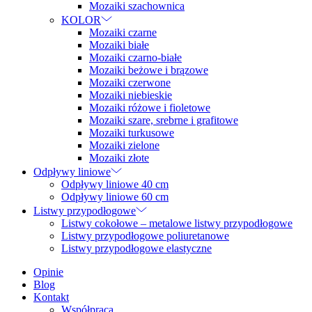
Mozaiki szachownica
KOLOR
Mozaiki czarne
Mozaiki białe
Mozaiki czarno-białe
Mozaiki beżowe i brązowe
Mozaiki czerwone
Mozaiki niebieskie
Mozaiki różowe i fioletowe
Mozaiki szare, srebrne i grafitowe
Mozaiki turkusowe
Mozaiki zielone
Mozaiki złote
Odpływy liniowe
Odpływy liniowe 40 cm
Odpływy liniowe 60 cm
Listwy przypodłogowe
Listwy cokołowe – metalowe listwy przypodłogowe
Listwy przypodłogowe poliuretanowe
Listwy przypodłogowe elastyczne
Opinie
Blog
Kontakt
Współpraca