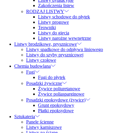
Listwy dylatacyjne
Zakończenia listew
RODZAJ LISTWY
Listwy schodowe do płytek
Listwy progowe
Teowniki
Listwy do gięcia
Listwy narożne wewnętrzne
Listwy brodzikowe, prysznicowe
Listwy spadkowe do odpływu liniowego
Listwy do szyby prysznicowej
Listwy czołowe
Chemia budowlana
Fugi
Fugi do płytek
Posadzki żywiczne
Żywice poliuretanowe
Żywice poliasparginowe
Posadzki epoksydowe (żywice)
Grunt epoksydowy
Płatki epoksydowe
Sztukateria
Panele ścienne
Listwy karniszowe
Listwy na ścianę