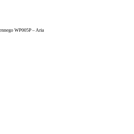
iennego WP005P – Aria