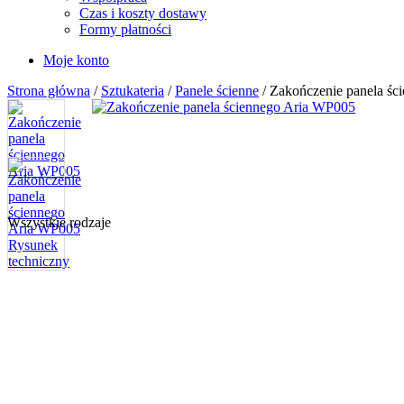
Czas i koszty dostawy
Formy płatności
Moje konto
Strona główna
/
Sztukateria
/
Panele ścienne
/ Zakończenie panela śc
Wszystkie rodzaje