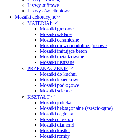
Listwy sufitowe
Listwy oświetleniowe
Mozaiki dekoracyjne
MATERIAŁ
Mozaiki gresowe
Mozaiki szklane
Mozaiki ceramiczne
Mozaiki drewnopodobne gresowe
Mozaiki imitujące beton
Mozaiki metalizowane
Mozaiki lustrzane
PRZEZNACZENIE
Mozaiki do kuchni
Mozaiki łazienkowe
Mozaiki podłogowe
Mozaiki ścienne
KSZTAŁT
Mozaiki jodełka
Mozaiki heksagonalne (sześciokątne)
Mozaiki cegiełka
Mozaiki chevron
Mozaiki diamond
Mozaiki kostka
Mozaiki romby