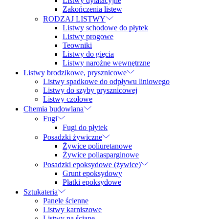
Listwy dylatacyjne
Zakończenia listew
RODZAJ LISTWY
Listwy schodowe do płytek
Listwy progowe
Teowniki
Listwy do gięcia
Listwy narożne wewnętrzne
Listwy brodzikowe, prysznicowe
Listwy spadkowe do odpływu liniowego
Listwy do szyby prysznicowej
Listwy czołowe
Chemia budowlana
Fugi
Fugi do płytek
Posadzki żywiczne
Żywice poliuretanowe
Żywice poliasparginowe
Posadzki epoksydowe (żywice)
Grunt epoksydowy
Płatki epoksydowe
Sztukateria
Panele ścienne
Listwy karniszowe
Listwy na ścianę