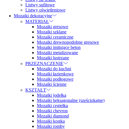
Listwy sufitowe
Listwy oświetleniowe
Mozaiki dekoracyjne
MATERIAŁ
Mozaiki gresowe
Mozaiki szklane
Mozaiki ceramiczne
Mozaiki drewnopodobne gresowe
Mozaiki imitujące beton
Mozaiki metalizowane
Mozaiki lustrzane
PRZEZNACZENIE
Mozaiki do kuchni
Mozaiki łazienkowe
Mozaiki podłogowe
Mozaiki ścienne
KSZTAŁT
Mozaiki jodełka
Mozaiki heksagonalne (sześciokątne)
Mozaiki cegiełka
Mozaiki chevron
Mozaiki diamond
Mozaiki kostka
Mozaiki romby