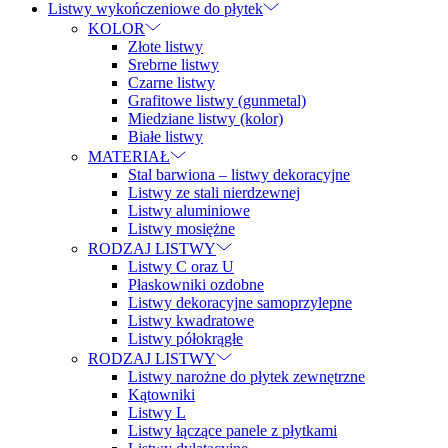
Listwy wykończeniowe do płytek
KOLOR
Złote listwy
Srebrne listwy
Czarne listwy
Grafitowe listwy (gunmetal)
Miedziane listwy (kolor)
Białe listwy
MATERIAŁ
Stal barwiona – listwy dekoracyjne
Listwy ze stali nierdzewnej
Listwy aluminiowe
Listwy mosiężne
RODZAJ LISTWY
Listwy C oraz U
Płaskowniki ozdobne
Listwy dekoracyjne samoprzylepne
Listwy kwadratowe
Listwy półokrągłe
RODZAJ LISTWY
Listwy narożne do płytek zewnętrzne
Kątowniki
Listwy L
Listwy łączące panele z płytkami