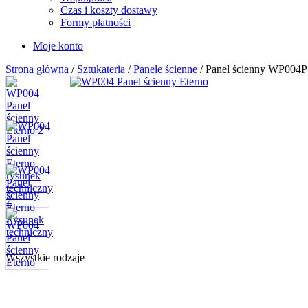
Czas i koszty dostawy
Formy płatności
Moje konto
Strona główna
/
Sztukateria
/
Panele ścienne
/ Panel ścienny WP004P
Wszystkie rodzaje