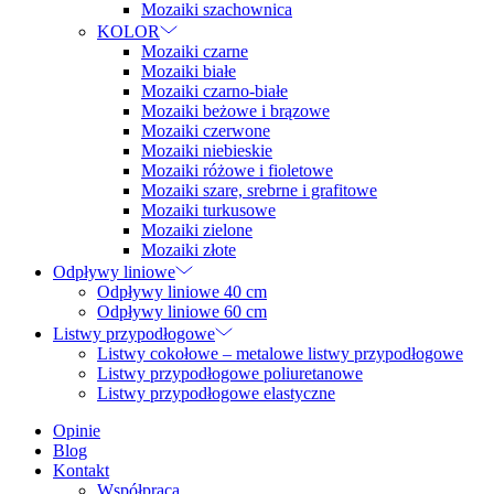
Mozaiki szachownica
KOLOR
Mozaiki czarne
Mozaiki białe
Mozaiki czarno-białe
Mozaiki beżowe i brązowe
Mozaiki czerwone
Mozaiki niebieskie
Mozaiki różowe i fioletowe
Mozaiki szare, srebrne i grafitowe
Mozaiki turkusowe
Mozaiki zielone
Mozaiki złote
Odpływy liniowe
Odpływy liniowe 40 cm
Odpływy liniowe 60 cm
Listwy przypodłogowe
Listwy cokołowe – metalowe listwy przypodłogowe
Listwy przypodłogowe poliuretanowe
Listwy przypodłogowe elastyczne
Opinie
Blog
Kontakt
Współpraca