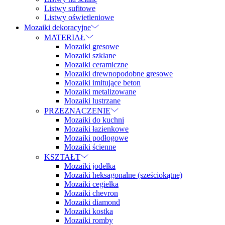
Listwy sufitowe
Listwy oświetleniowe
Mozaiki dekoracyjne
MATERIAŁ
Mozaiki gresowe
Mozaiki szklane
Mozaiki ceramiczne
Mozaiki drewnopodobne gresowe
Mozaiki imitujące beton
Mozaiki metalizowane
Mozaiki lustrzane
PRZEZNACZENIE
Mozaiki do kuchni
Mozaiki łazienkowe
Mozaiki podłogowe
Mozaiki ścienne
KSZTAŁT
Mozaiki jodełka
Mozaiki heksagonalne (sześciokątne)
Mozaiki cegiełka
Mozaiki chevron
Mozaiki diamond
Mozaiki kostka
Mozaiki romby