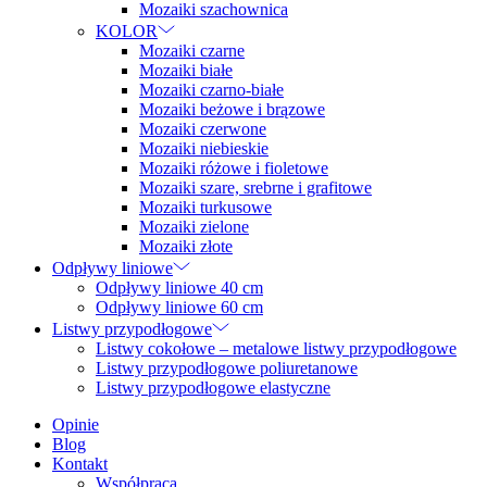
Mozaiki szachownica
KOLOR
Mozaiki czarne
Mozaiki białe
Mozaiki czarno-białe
Mozaiki beżowe i brązowe
Mozaiki czerwone
Mozaiki niebieskie
Mozaiki różowe i fioletowe
Mozaiki szare, srebrne i grafitowe
Mozaiki turkusowe
Mozaiki zielone
Mozaiki złote
Odpływy liniowe
Odpływy liniowe 40 cm
Odpływy liniowe 60 cm
Listwy przypodłogowe
Listwy cokołowe – metalowe listwy przypodłogowe
Listwy przypodłogowe poliuretanowe
Listwy przypodłogowe elastyczne
Opinie
Blog
Kontakt
Współpraca