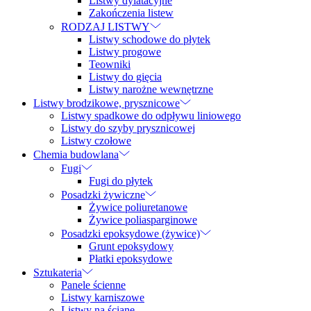
Listwy dylatacyjne
Zakończenia listew
RODZAJ LISTWY
Listwy schodowe do płytek
Listwy progowe
Teowniki
Listwy do gięcia
Listwy narożne wewnętrzne
Listwy brodzikowe, prysznicowe
Listwy spadkowe do odpływu liniowego
Listwy do szyby prysznicowej
Listwy czołowe
Chemia budowlana
Fugi
Fugi do płytek
Posadzki żywiczne
Żywice poliuretanowe
Żywice poliasparginowe
Posadzki epoksydowe (żywice)
Grunt epoksydowy
Płatki epoksydowe
Sztukateria
Panele ścienne
Listwy karniszowe
Listwy na ścianę