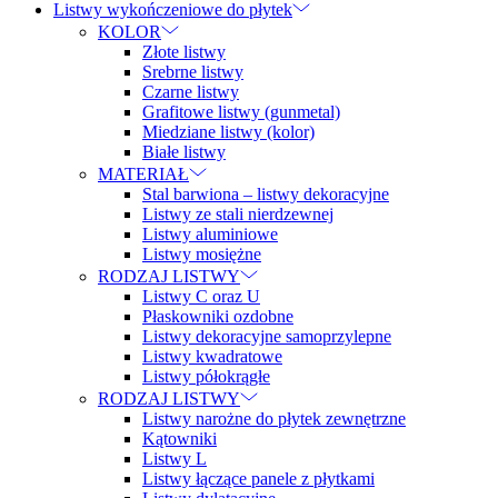
Listwy wykończeniowe do płytek
KOLOR
Złote listwy
Srebrne listwy
Czarne listwy
Grafitowe listwy (gunmetal)
Miedziane listwy (kolor)
Białe listwy
MATERIAŁ
Stal barwiona – listwy dekoracyjne
Listwy ze stali nierdzewnej
Listwy aluminiowe
Listwy mosiężne
RODZAJ LISTWY
Listwy C oraz U
Płaskowniki ozdobne
Listwy dekoracyjne samoprzylepne
Listwy kwadratowe
Listwy półokrągłe
RODZAJ LISTWY
Listwy narożne do płytek zewnętrzne
Kątowniki
Listwy L
Listwy łączące panele z płytkami