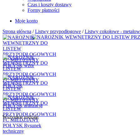
Czas i koszty dostawy
Formy płatności
Moje konto
Strona główna
/
Listwy przypodłogowe
/
Listwy cokołowe - metalow
Wszystkie rodzaje