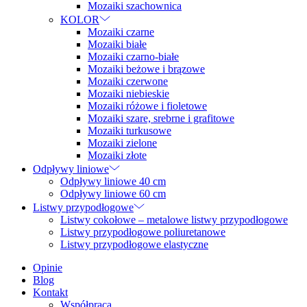
Mozaiki szachownica
KOLOR
Mozaiki czarne
Mozaiki białe
Mozaiki czarno-białe
Mozaiki beżowe i brązowe
Mozaiki czerwone
Mozaiki niebieskie
Mozaiki różowe i fioletowe
Mozaiki szare, srebrne i grafitowe
Mozaiki turkusowe
Mozaiki zielone
Mozaiki złote
Odpływy liniowe
Odpływy liniowe 40 cm
Odpływy liniowe 60 cm
Listwy przypodłogowe
Listwy cokołowe – metalowe listwy przypodłogowe
Listwy przypodłogowe poliuretanowe
Listwy przypodłogowe elastyczne
Opinie
Blog
Kontakt
Współpraca