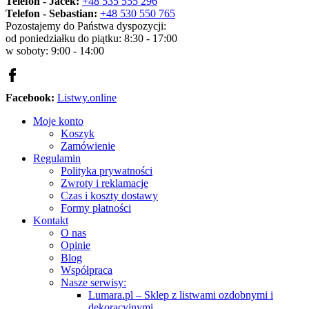
Telefon - Jacek:
+48 535 555 296
Telefon - Sebastian:
+48 530 550 765
Pozostajemy do Państwa dyspozycji:
od poniedziałku do piątku: 8:30 - 17:00
w soboty: 9:00 - 14:00
Facebook:
Listwy.online
Moje konto
Koszyk
Zamówienie
Regulamin
Polityka prywatności
Zwroty i reklamacje
Czas i koszty dostawy
Formy płatności
Kontakt
O nas
Opinie
Blog
Współpraca
Nasze serwisy:
Lumara.pl – Sklep z listwami ozdobnymi i
dekoracyjnymi