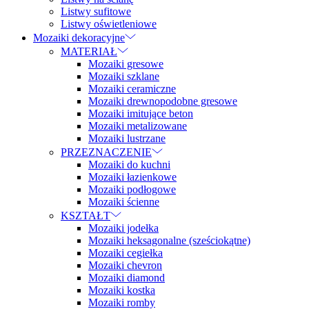
Listwy sufitowe
Listwy oświetleniowe
Mozaiki dekoracyjne
MATERIAŁ
Mozaiki gresowe
Mozaiki szklane
Mozaiki ceramiczne
Mozaiki drewnopodobne gresowe
Mozaiki imitujące beton
Mozaiki metalizowane
Mozaiki lustrzane
PRZEZNACZENIE
Mozaiki do kuchni
Mozaiki łazienkowe
Mozaiki podłogowe
Mozaiki ścienne
KSZTAŁT
Mozaiki jodełka
Mozaiki heksagonalne (sześciokątne)
Mozaiki cegiełka
Mozaiki chevron
Mozaiki diamond
Mozaiki kostka
Mozaiki romby