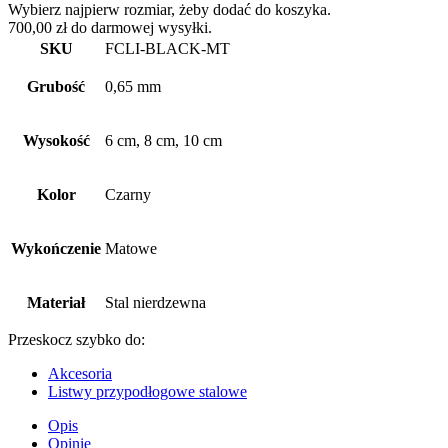
DO
Wybierz najpierw rozmiar, żeby dodać do koszyka.
LISTEW
700,00
zł
do darmowej wysyłki.
PRZYPODŁOGOWYCH
SKU
FCLI-BLACK-MT
FC
CZARNY
Grubość
0,65 mm
MATOWY
Wysokość
6 cm, 8 cm, 10 cm
Kolor
Czarny
Wykończenie
Matowe
Materiał
Stal nierdzewna
Przeskocz szybko do:
Akcesoria
Listwy przypodłogowe stalowe
Opis
Opinie