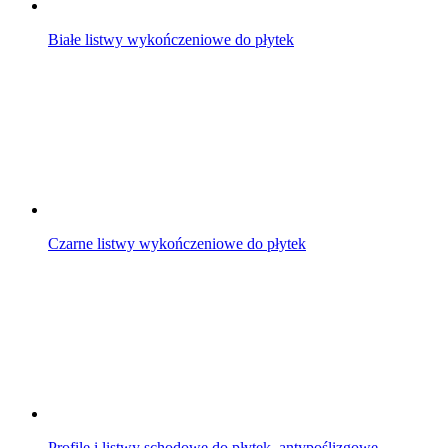
Białe listwy wykończeniowe do płytek
Czarne listwy wykończeniowe do płytek
Profile i listwy schodowe do płytek, antypoślizgowe