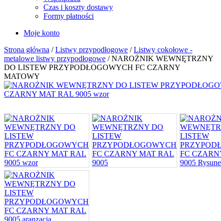
Czas i koszty dostawy
Formy płatności
Moje konto
Strona główna
/
Listwy przypodłogowe
/
Listwy cokołowe -
metalowe listwy przypodłogowe
/ NAROŻNIK WEWNĘTRZNY
DO LISTEW PRZYPODŁOGOWYCH FC CZARNY
MATOWY