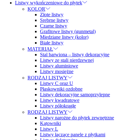
Listwy wykończeniowe do płytek
KOLOR
Złote listwy
Srebrne listwy
Czarne listwy
Grafitowe listwy (gunmetal)
Miedziane listwy (kolor)
Białe listwy
MATERIAŁ
Stal barwiona – listwy dekoracyjne
Listwy ze stali nierdzewnej
Listwy aluminiowe
Listwy mosiężne
RODZAJ LISTWY
Listwy C oraz U
Płaskowniki ozdobne
Listwy dekoracyjne samoprzylepne
Listwy kwadratowe
Listwy półokrągłe
RODZAJ LISTWY
Listwy narożne do płytek zewnętrzne
Kątowniki
Listwy L
Listwy łączące panele z płytkami