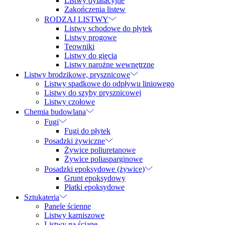
Listwy dylatacyjne
Zakończenia listew
RODZAJ LISTWY
Listwy schodowe do płytek
Listwy progowe
Teowniki
Listwy do gięcia
Listwy narożne wewnętrzne
Listwy brodzikowe, prysznicowe
Listwy spadkowe do odpływu liniowego
Listwy do szyby prysznicowej
Listwy czołowe
Chemia budowlana
Fugi
Fugi do płytek
Posadzki żywiczne
Żywice poliuretanowe
Żywice poliasparginowe
Posadzki epoksydowe (żywice)
Grunt epoksydowy
Płatki epoksydowe
Sztukateria
Panele ścienne
Listwy karniszowe
Listwy na ścianę