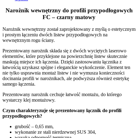
Narożnik wewnętrzny do profili przypodłogowych
FC – czarny matowy
Narożnik wewnętrzny został zaprojektowany z myślą o estetycznym
i prostym łączeniu dwóch listew przypodłogowych na
wewnętrznym rogu ściany.
Prezentowany narożnik składa się z dwóch wyciętych laserowo
elementów, które przyklejone na powierzchnię listew skutecznie
maskują miejsce ich łączenia. Dzięki zastosowaniu łącznika z
łatwością uzyskasz spójne i eleganckie wykończenie. Element ten
nie tylko usprawnia montaż listew i nie wymusza konieczności
docinania profili w narożnikach, ale podwyższa również estetykę
samego łączenia.
Prezentowany narożnik cechuje łatwość montażu, do którego
wystarczy klej montażowy.
Czym charakteryzuje się prezentowany łącznik do profili
przypodłogowych?
grubość – 0,65 mm,
wykonanie ze stali nierdzewnej SUS 304,
wysoka odporność termiczna,