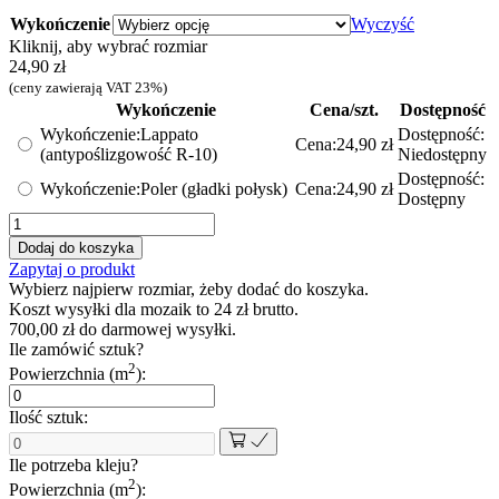
Wykończenie
Wyczyść
Kliknij, aby wybrać rozmiar
24,90
zł
(ceny zawierają VAT 23%)
Wykończenie
Cena/szt.
Dostępność
Wykończenie:
Lappato
Dostępność:
Cena:
24,90
zł
(antypoślizgowość R-10)
Niedostępny
Dostępność:
Wykończenie:
Poler (gładki połysk)
Cena:
24,90
zł
Dostępny
ilość
Mozaika
Dodaj do koszyka
gresowa
Zapytaj o produkt
double
Wybierz najpierw rozmiar, żeby dodać do koszyka.
chevron
Koszt wysyłki dla mozaik to
24
zł
brutto.
jasna
700,00
zł
do darmowej wysyłki.
szara
Ile zamówić sztuk?
2
Powierzchnia (m
):
Ilość sztuk:
Ile potrzeba kleju?
2
Powierzchnia (m
):