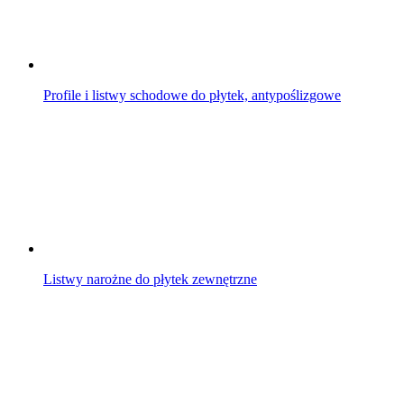
Profile i listwy schodowe do płytek, antypoślizgowe
Listwy narożne do płytek zewnętrzne