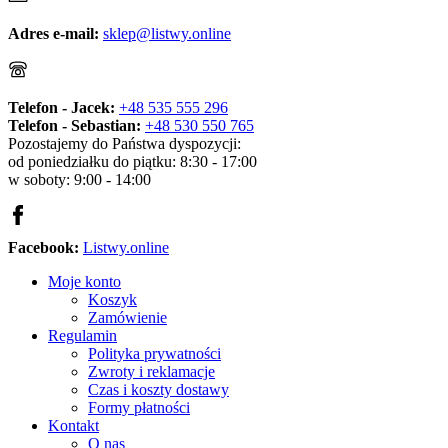
Adres e-mail:
sklep@listwy.online
Telefon - Jacek:
+48 535 555 296
Telefon - Sebastian:
+48 530 550 765
Pozostajemy do Państwa dyspozycji:
od poniedziałku do piątku: 8:30 - 17:00
w soboty: 9:00 - 14:00
Facebook:
Listwy.online
Moje konto
Koszyk
Zamówienie
Regulamin
Polityka prywatności
Zwroty i reklamacje
Czas i koszty dostawy
Formy płatności
Kontakt
O nas