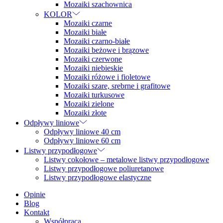
Mozaiki szachownica
KOLOR
Mozaiki czarne
Mozaiki białe
Mozaiki czarno-białe
Mozaiki beżowe i brązowe
Mozaiki czerwone
Mozaiki niebieskie
Mozaiki różowe i fioletowe
Mozaiki szare, srebrne i grafitowe
Mozaiki turkusowe
Mozaiki zielone
Mozaiki złote
Odpływy liniowe
Odpływy liniowe 40 cm
Odpływy liniowe 60 cm
Listwy przypodłogowe
Listwy cokołowe – metalowe listwy przypodłogowe
Listwy przypodłogowe poliuretanowe
Listwy przypodłogowe elastyczne
Opinie
Blog
Kontakt
Współpraca