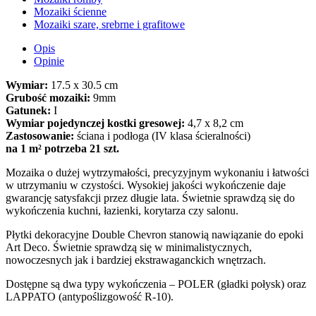
Mozaiki ścienne
Mozaiki szare, srebrne i grafitowe
Opis
Opinie
Wymiar:
17.5 x 30.5 cm
Grubość mozaiki:
9mm
Gatunek:
I
Wymiar pojedynczej kostki gresowej:
4,7 x 8,2 cm
Zastosowanie:
ściana i podłoga (IV klasa ścieralności)
na 1 m² potrzeba 21 szt.
Mozaika o dużej wytrzymałości, precyzyjnym wykonaniu i łatwości
w utrzymaniu w czystości. Wysokiej jakości wykończenie daje
gwarancję satysfakcji przez długie lata. Świetnie sprawdzą się do
wykończenia kuchni, łazienki, korytarza czy salonu.
Płytki dekoracyjne Double Chevron stanowią nawiązanie do epoki
Art Deco. Świetnie sprawdzą się w minimalistycznych,
nowoczesnych jak i bardziej ekstrawaganckich wnętrzach.
Dostępne są dwa typy wykończenia – POLER (gładki połysk) oraz
LAPPATO (antypoślizgowość R-10).