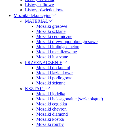
Listwy sufitowe
Listwy oświetleniowe
Mozaiki dekoracyjne
MATERIAŁ
Mozaiki gresowe
Mozaiki szklane
Mozaiki ceramiczne
Mozaiki drewnopodobne gresowe
Mozaiki imitujące beton
Mozaiki metalizowane
Mozaiki lustrzane
PRZEZNACZENIE
Mozaiki do kuchni
Mozaiki łazienkowe
Mozaiki podłogowe
Mozaiki ścienne
KSZTAŁT
Mozaiki jodełka
Mozaiki heksagonalne (sześciokątne)
Mozaiki cegiełka
Mozaiki chevron
Mozaiki diamond
Mozaiki kostka
Mozaiki romby