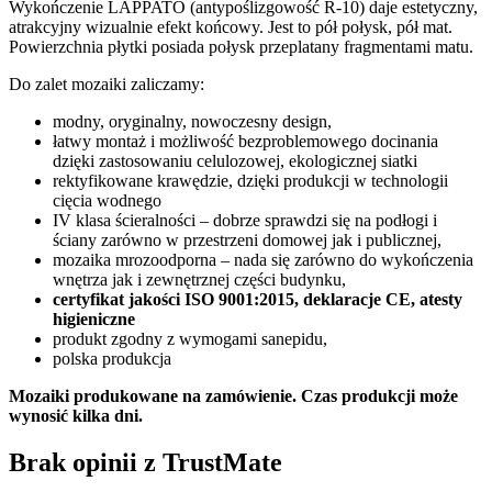
Wykończenie LAPPATO (antypoślizgowość R-10) daje estetyczny,
atrakcyjny wizualnie efekt końcowy. Jest to pół połysk, pół mat.
Powierzchnia płytki posiada połysk przeplatany fragmentami matu.
Do zalet mozaiki zaliczamy:
modny, oryginalny, nowoczesny design,
łatwy montaż i możliwość bezproblemowego docinania
dzięki zastosowaniu celulozowej, ekologicznej siatki
rektyfikowane krawędzie, dzięki produkcji w technologii
cięcia wodnego
IV klasa ścieralności – dobrze sprawdzi się na podłogi i
ściany zarówno w przestrzeni domowej jak i publicznej,
mozaika mrozoodporna – nada się zarówno do wykończenia
wnętrza jak i zewnętrznej części budynku,
certyfikat jakości ISO 9001:2015, deklaracje CE, atesty
higieniczne
produkt zgodny z wymogami sanepidu,
polska produkcja
Mozaiki produkowane na zamówienie. Czas produkcji może
wynosić kilka dni.
Brak opinii z TrustMate