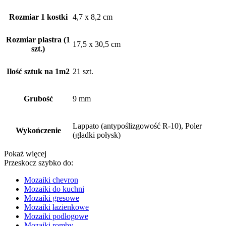
Rozmiar 1 kostki
4,7 x 8,2 cm
Rozmiar plastra (1
17,5 x 30,5 cm
szt.)
Ilość sztuk na 1m2
21 szt.
Grubość
9 mm
Lappato (antypoślizgowość R-10), Poler
Wykończenie
(gładki połysk)
Pokaż więcej
Przeskocz szybko do:
Mozaiki chevron
Mozaiki do kuchni
Mozaiki gresowe
Mozaiki łazienkowe
Mozaiki podłogowe
Mozaiki romby