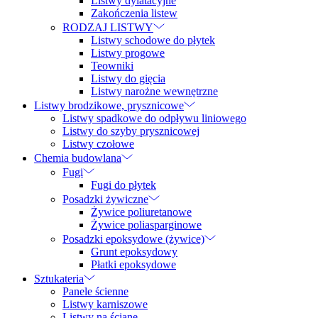
Listwy dylatacyjne
Zakończenia listew
RODZAJ LISTWY
Listwy schodowe do płytek
Listwy progowe
Teowniki
Listwy do gięcia
Listwy narożne wewnętrzne
Listwy brodzikowe, prysznicowe
Listwy spadkowe do odpływu liniowego
Listwy do szyby prysznicowej
Listwy czołowe
Chemia budowlana
Fugi
Fugi do płytek
Posadzki żywiczne
Żywice poliuretanowe
Żywice poliasparginowe
Posadzki epoksydowe (żywice)
Grunt epoksydowy
Płatki epoksydowe
Sztukateria
Panele ścienne
Listwy karniszowe
Listwy na ścianę