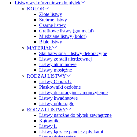
Listwy wykończeniowe do płytek
KOLOR
Złote listwy
Srebrne listwy
Czarne listwy
Grafitowe listwy (gunmetal)
Miedziane listwy (kolor)
Białe listwy
MATERIAŁ
Stal barwiona – listwy dekoracyjne
Listwy ze stali nierdzewnej
Listwy aluminiowe
Listwy mosiężne
RODZAJ LISTWY
Listwy C oraz U
Płaskowniki ozdobne
Listwy dekoracyjne samoprzylepne
Listwy kwadratowe
Listwy półokrągłe
RODZAJ LISTWY
Listwy narożne do płytek zewnętrzne
Kątowniki
Listwy L
Listwy łączące panele z płytkami