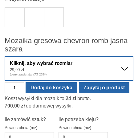
Mozaika gresowa chevron romb jasna
szara
Kliknij, aby wybrać rozmiar
29,90
zł
(ceny zawierają VAT 23%)
ilość
Dodaj do koszyka
Zapytaj o produkt
Mozaika
Koszt wysyłki dla mozaik to
24
zł
brutto.
gresowa
700,00
zł
do darmowej wysyłki.
chevron
romb
Ile zamówić sztuk?
Ile potrzeba kleju?
jasna
Powierzchnia (m
):
Powierzchnia (m
):
2
2
szara