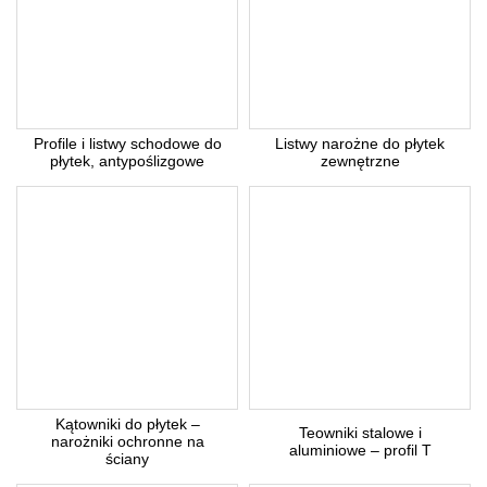
Profile i listwy schodowe do
Listwy narożne do płytek
płytek, antypoślizgowe
zewnętrzne
Kątowniki do płytek –
Teowniki stalowe i
narożniki ochronne na
aluminiowe – profil T
ściany