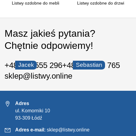
Listwy ozdobne do mebli
Listwy ozdobne do drzwi
Masz jakieś pytania?
Chętnie odpowiemy!
+48 535 555 296
+48 530 550 765
Jacek
Sebastian
sklep@listwy.online
Adres
ul. Komorniki 10
93-309 Łódź
Adres e-mail:
sklep@listwy.online