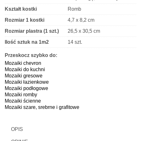
Kształt kostki
Romb
Rozmiar 1 kostki
4,7 x 8,2 cm
Rozmiar plastra (1 szt.)
26,5 x 30,5 cm
Ilość sztuk na 1m2
14 szt.
Grubość
9 mm
Przeskocz szybko do:
Mozaiki chevron
Lappato (antypoślizgowość R-
Wykończenie
Mozaiki do kuchni
10), Poler (gładki połysk)
Mozaiki gresowe
Mozaiki łazienkowe
Mozaiki podłogowe
Mozaiki romby
Mozaiki ścienne
Mozaiki szare, srebrne i grafitowe
OPIS