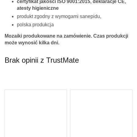
certyfikat jakości ISO 9001:2015, deklaracje CE,
Twoje imię *
atesty higieniczne
produkt zgodny z wymogami sanepidu,
polska produkcja
Twój adres e-mail *
Mozaiki produkowane na zamówienie. Czas produkcji
może wynosić kilka dni.
Pytanie *
Brak opinii z TrustMate
Z uwagi dużą ilość spamu, wymagana jest weryfikacja.
Wpisz słowo 'nora' od tyłu:
* Pola wymagane
Odpowiedź wyślemy na podany adres e-mail.
Anuluj