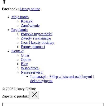
Facebook:
Listwy.online
Moje konto
Koszyk
Zamówienie
Regulamin
Polityka prywatności
Zwroty i reklamacje
Czas i koszty dostawy
Formy płatności
Kontakt
O nas
Opinie
Blog
Współpraca
Nasze serwisy:
Lumara.pl – Sklep z listwami ozdobnymi i
dekoracyjnymi
© 2026 Listwy Online
Zapytaj o produkt