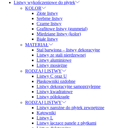
Listwy wykończeniowe do płytek
KOLOR
Złote listwy
Srebrne listwy
Czarne listwy
Grafitowe listwy (gunmetal)
Miedziane listwy (kolor)
Białe listwy
MATERIAŁ
Stal barwiona – listwy dekoracyjne
Listwy ze stali nierdzewnej
Listwy aluminiowe
Listwy mosiężne
RODZAJ LISTWY
Listwy C oraz U
Płaskowniki ozdobne
Listwy dekoracyjne samoprzylepne
Listwy kwadratowe
Listwy półokrągłe
RODZAJ LISTWY
Listwy narożne do płytek zewnętrzne
Kątowniki
Listwy L
Listwy łączące panele z płytkami