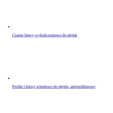
Czarne listwy wykończeniowe do płytek
Profile i listwy schodowe do płytek, antypoślizgowe