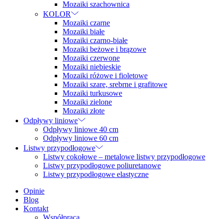
Mozaiki szachownica
KOLOR
Mozaiki czarne
Mozaiki białe
Mozaiki czarno-białe
Mozaiki beżowe i brązowe
Mozaiki czerwone
Mozaiki niebieskie
Mozaiki różowe i fioletowe
Mozaiki szare, srebrne i grafitowe
Mozaiki turkusowe
Mozaiki zielone
Mozaiki złote
Odpływy liniowe
Odpływy liniowe 40 cm
Odpływy liniowe 60 cm
Listwy przypodłogowe
Listwy cokołowe – metalowe listwy przypodłogowe
Listwy przypodłogowe poliuretanowe
Listwy przypodłogowe elastyczne
Opinie
Blog
Kontakt
Współpraca