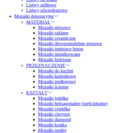
Listwy sufitowe
Listwy oświetleniowe
Mozaiki dekoracyjne
MATERIAŁ
Mozaiki gresowe
Mozaiki szklane
Mozaiki ceramiczne
Mozaiki drewnopodobne gresowe
Mozaiki imitujące beton
Mozaiki metalizowane
Mozaiki lustrzane
PRZEZNACZENIE
Mozaiki do kuchni
Mozaiki łazienkowe
Mozaiki podłogowe
Mozaiki ścienne
KSZTAŁT
Mozaiki jodełka
Mozaiki heksagonalne (sześciokątne)
Mozaiki cegiełka
Mozaiki chevron
Mozaiki diamond
Mozaiki kostka
Mozaiki romby