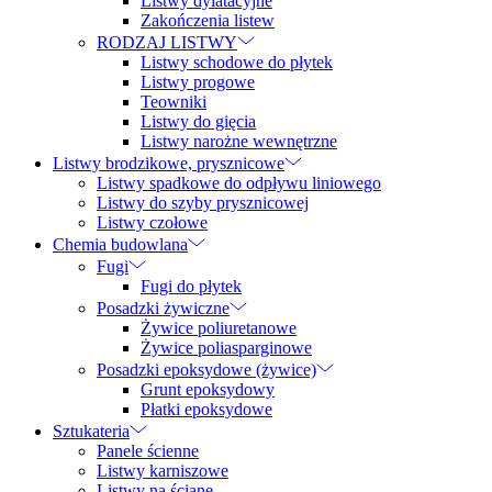
Listwy dylatacyjne
Zakończenia listew
RODZAJ LISTWY
Listwy schodowe do płytek
Listwy progowe
Teowniki
Listwy do gięcia
Listwy narożne wewnętrzne
Listwy brodzikowe, prysznicowe
Listwy spadkowe do odpływu liniowego
Listwy do szyby prysznicowej
Listwy czołowe
Chemia budowlana
Fugi
Fugi do płytek
Posadzki żywiczne
Żywice poliuretanowe
Żywice poliasparginowe
Posadzki epoksydowe (żywice)
Grunt epoksydowy
Płatki epoksydowe
Sztukateria
Panele ścienne
Listwy karniszowe
Listwy na ścianę