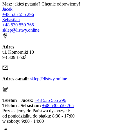
Masz jakieś pytania? Chętnie odpowiemy!
Jacek
+48 535 555 296
Sebastian
+48 530 550 765
sklep@listwy.online
Adres
ul. Komorniki 10
93-309 Łódź
Adres e-mail:
sklep@listwy.online
Telefon - Jacek:
+48 535 555 296
Telefon - Sebastian:
+48 530 550 765
Pozostajemy do Państwa dyspozycji:
od poniedziałku do piątku: 8:30 - 17:00
w soboty: 9:00 - 14:00