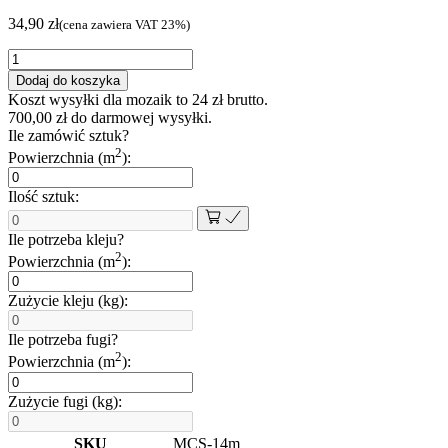
34,90
zł
(cena zawiera VAT 23%)
ilość
MOZAIKA
Dodaj do koszyka
CERAMICZNA
Koszt wysyłki dla mozaik to
24
zł
brutto.
PIANO
700,00
zł
do darmowej wysyłki.
WHITE
Ile zamówić sztuk?
2
Powierzchnia (m
):
Ilość sztuk:
Ile potrzeba kleju?
2
Powierzchnia (m
):
Zużycie kleju (kg):
Ile potrzeba fugi?
2
Powierzchnia (m
):
Zużycie fugi (kg):
SKU
MCS-14m